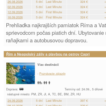
26.08.2026
5 dní
Last Minute
324 €
+
02.09.2026
5 dní
Last Minute
324 €
+
12.09.2026
5 dní
First Minute
324 €
+
16.09.2026
5 dní
First Minute
324 €
+
Prehliadka najkrajších pamiatok Ríma a Va
sprievodcom počas piatich dní. Ubytovanie n
raňajkami a autobusovou dopravou.
Řím a Neapolský záliv s plavbou na ostrov Capri
Viac destinácií
-
Poznávacie zájazdy
Doprava:
Termíny od: 24.09., 5 dňové
nástupné miesto: PM, ZR, JI, A, TC, BE, BM, ZR, HU
24.09.2026
5 dní
Last Minute
397 €
+
08.10.2026
5 dní
Last Minute
329 €
+