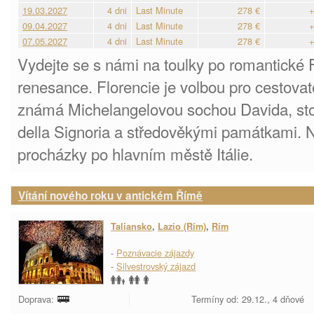
19.03.2027
4 dni
Last Minute
278 €
+
09.04.2027
4 dni
Last Minute
278 €
+
07.05.2027
4 dni
Last Minute
278 €
+
Vydejte se s námi na toulky po romantické F
renesance. Florencie je volbou pro cestovat
známá Michelangelovou sochou Davida, sto
della Signoria a středověkými památkami. N
procházky po hlavním městě Itálie.
Vítání nového roku v antickém Římě
Taliansko
,
Lazio (Rím)
,
Rím
-
Poznávacie zájazdy
-
Silvestrovský zájazd
Doprava:
Termíny od: 29.12., 4 dňové