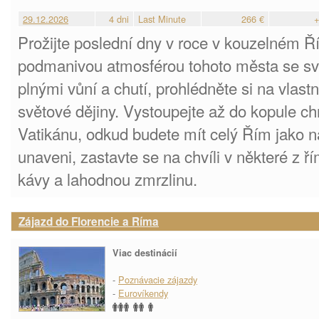
29.12.2026
4 dni
Last Minute
266 €
+
Prožijte poslední dny v roce v kouzelném Ř
podmanivou atmosférou tohoto města se svý
plnými vůní a chutí, prohlédněte si na vlastn
světové dějiny. Vystoupejte až do kopule ch
Vatikánu, odkud budete mít celý Řím jako n
unaveni, zastavte se na chvíli v některé z 
kávy a lahodnou zmrzlinu.
Zájazd do Florencie a Ríma
Viac destinácií
-
Poznávacie zájazdy
-
Eurovíkendy