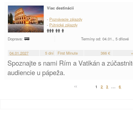
Viac destinácií
-
Poznávacie zájazdy
-
Pútnické zájazdy
Doprava:
Termíny od: 04.01., 5 dňové
04.01.2027
5 dní
First Minute
366 €
+
Spoznajte s nami Rím a Vatikán a zúčastni
audiencie u pápeža.
1
2
3
...
6