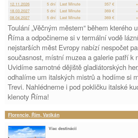
12.11.2026
5 dní
Last Minute
357 €
+
18.03.2027
5 dní
Last Minute
369 €
+
08.04.2027
5 dní
Last Minute
369 €
+
Toulání „Věčným městem“ během kterého uv
Říma a odpočineme si v termální vodě lázní
nejstarších měst Evropy nabízí nespočet p
současnost, místní muzea a galerie patří k
Uvidíme samotné dějiště gladiátorských her
odhalíme um italských mistrů a hodíme si mi
Trevi. Nahlédneme i pod pokličku italské k
klenoty Říma!
Florencie, Řím, Vatikán
Viac destinácií