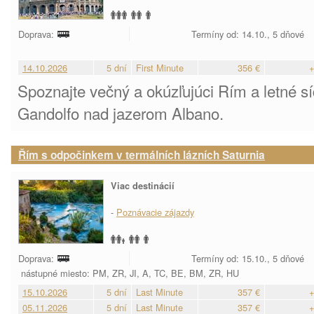
Doprava:
Termíny od: 14.10., 5 dňové
14.10.2026
5 dní
First Minute
356 €
+
Spoznajte večný a okúzľujúci Rím a letné s
Gandolfo nad jazerom Albano.
Řím s odpočinkem v termálních lázních Saturnia
Viac destinácií
-
Poznávacie zájazdy
Doprava:
Termíny od: 15.10., 5 dňové
nástupné miesto: PM, ZR, JI, A, TC, BE, BM, ZR, HU
15.10.2026
5 dní
Last Minute
357 €
+
05.11.2026
5 dní
Last Minute
357 €
+