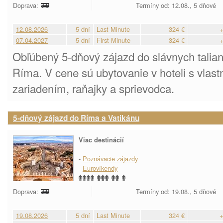
Doprava:
Termíny od: 12.08., 5 dňové
12.08.2026
5 dní
Last Minute
324 €
+
07.04.2027
5 dní
First Minute
324 €
+
Obľúbený 5-dňový zájazd do slávnych talian
Ríma. V cene sú ubytovanie v hoteli s vlas
zariadením, raňajky a sprievodca.
5-dňový zájazd do Ríma a Vatikánu
Viac destinácií
-
Poznávacie zájazdy
-
Eurovíkendy
Doprava:
Termíny od: 19.08., 5 dňové
19.08.2026
5 dní
Last Minute
324 €
+