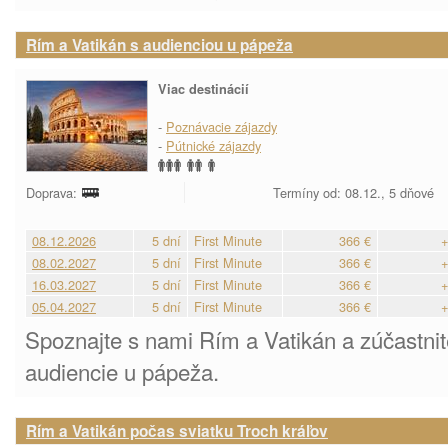
Rím a Vatikán s audienciou u pápeža
Viac destinácií
-
Poznávacie zájazdy
-
Pútnické zájazdy
Doprava:
Termíny od: 08.12., 5 dňové
08.12.2026
5 dní
First Minute
366 €
+
08.02.2027
5 dní
First Minute
366 €
+
16.03.2027
5 dní
First Minute
366 €
+
05.04.2027
5 dní
First Minute
366 €
+
Spoznajte s nami Rím a Vatikán a zúčastni
audiencie u pápeža.
Rím a Vatikán počas sviatku Troch kráľov