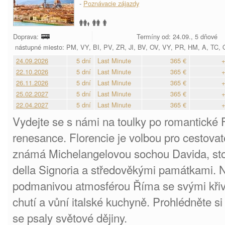
-
Poznávacie zájazdy
Doprava:
Termíny od: 24.09., 5 dňové
nástupné miesto: PM, VY, BI, PV, ZR, JI, BV, OV, VY, PR, HM, A, TC,
24.09.2026
5 dní
Last Minute
365 €
+
22.10.2026
5 dní
Last Minute
365 €
+
26.11.2026
5 dní
Last Minute
365 €
+
25.02.2027
5 dní
Last Minute
365 €
+
22.04.2027
5 dní
Last Minute
365 €
+
Vydejte se s námi na toulky po romantické F
renesance. Florencie je volbou pro cestovat
známá Michelangelovou sochou Davida, sto
della Signoria a středověkými památkami. N
podmanivou atmosférou Říma se svými křiv
chutí a vůní italské kuchyně. Prohlédněte si 
se psaly světové dějiny.