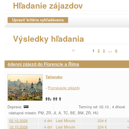
Hľadanie zájazdov
Výsledky hľadania
1
2
3
...
6
4denní zájezd do Florencie a Říma
Taliansko
-
Poznávacie zájazdy
Doprava:
Termíny od: 02.10., 4 dňové
nástupné miesto: PM, ZR, JI, A, TC, BE, BM, ZR, HU
02.10.2026
4 dni
Last Minute
234 €
+
10.10.2026
4 dni
Last Minute
234 €
+