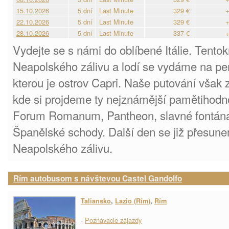
15.10.2026
5 dní
Last Minute
329 €
+
22.10.2026
5 dní
Last Minute
329 €
+
28.10.2026
5 dní
Last Minute
337 €
+
Vydejte se s námi do oblíbené Itálie. Tentok
Neapolského zálivu a lodí se vydáme na pe
kterou je ostrov Capri. Naše putování vša
kde si projdeme ty nejznámější pamětihodno
Forum Romanum, Pantheon, slavné fontána 
Španělské schody. Další den se již přesune
Neapolského zálivu.
Rím autobusom s návštevou Castel Gandolfo
Taliansko
,
Lazio (Rím)
,
Rím
-
Poznávacie zájazdy