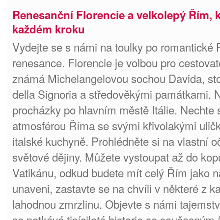
Renesanční Florencie a velkolepý Řím, k
každém kroku
Vydejte se s námi na toulky po romantické F
renesance. Florencie je volbou pro cestovat
známá Michelangelovou sochou Davida, sto
della Signoria a středověkými památkami. N
procházky po hlavním městě Itálie. Nechte
atmosférou Říma se svými křivolakými uličk
italské kuchyně. Prohlédněte si na vlastní o
světové dějiny. Můžete vystoupat až do kop
Vatikánu, odkud budete mít celý Řím jako n
unaveni, zastavte se na chvíli v některé z 
lahodnou zmrzlinu. Objevte s námi tajemst
se potkává tisíciletá historie se současným