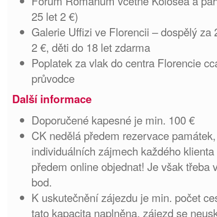
Forum Romanum včetně Kolosea a pahor
25 let 2 €)
Galerie Uffizi ve Florencii – dospělý za
2 €, děti do 18 let zdarma
Poplatek za vlak do centra Florencie cc
průvodce
Další informace
Doporučené kapesné je min. 100 €
CK nedělá předem rezervace památek, j
individuálních zájmech každého klienta a
předem online objednat! Je však třeba v
bod.
K uskutečnění zájezdu je min. počet ce
tato kapacita naplněna, zájezd se neu