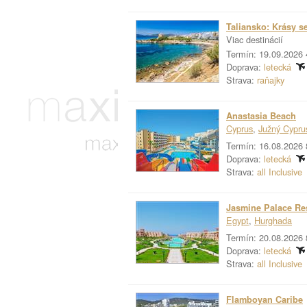
Taliansko: Krásy s
Viac destinácií
Termín: 19.09.2026 
Doprava:
letecká
Strava:
raňajky
Anastasia Beach
Cyprus
,
Južný Cypru
Termín: 16.08.2026 
Doprava:
letecká
Strava:
all Inclusive
Jasmine Palace Re
Egypt
,
Hurghada
Termín: 20.08.2026 
Doprava:
letecká
Strava:
all Inclusive
Flamboyan Caribe