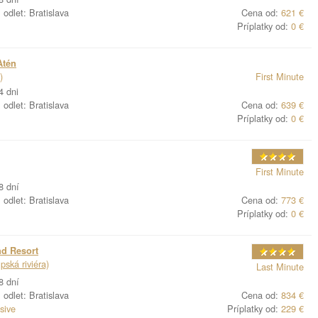
odlet: Bratislava
Cena od:
621 €
Príplatky od:
0 €
Atén
)
First Minute
4 dni
odlet: Bratislava
Cena od:
639 €
Príplatky od:
0 €
First Minute
8 dní
odlet: Bratislava
Cena od:
773 €
Príplatky od:
0 €
d Resort
pská riviéra)
Last Minute
8 dní
odlet: Bratislava
Cena od:
834 €
usive
Príplatky od:
229 €