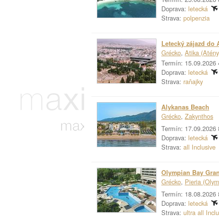
Doprava:
letecká
Strava:
polpenzia
Letecký zájazd do 
Grécko
,
Atika (Atény
Termín: 15.09.2026 
Doprava:
letecká
Strava:
raňajky
Alykanas Beach
Grécko
,
Zakynthos
Termín: 17.09.2026 
Doprava:
letecká
Strava:
all Inclusive
Olympian Bay Gran
Grécko
,
Pieria (Olym
Termín: 18.08.2026 
Doprava:
letecká
Strava:
ultra all Incl