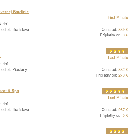
evernej Sardínie
First Minute
4 dni
odlet: Bratislava
Cena od:
839 €
Príplatky od:
0 €
s
Last Minute
8 dní
odlet: Piešťany
Cena od:
882 €
Príplatky od:
270 €
sort & Spa
Last Minute
8 dní
odlet: Bratislava
Cena od:
987 €
Príplatky od:
0 €