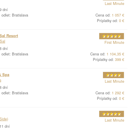
Last Minute
9 dní
odlet: Bratislava
Cena od:
1 057 €
Príplatky od:
0 €
Sal Resort
Sal
First Minute
8 dní
odlet: Bratislava
Cena od:
1 104,35 €
Príplatky od:
399 €
& Spa
s
Last Minute
8 dní
odlet: Bratislava
Cena od:
1 292 €
Príplatky od:
0 €
Side)
Last Minute
11 dní