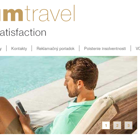
y
Kontakty
Reklamačný poriadok
Poistenie insolventnosti
V
1
2
3