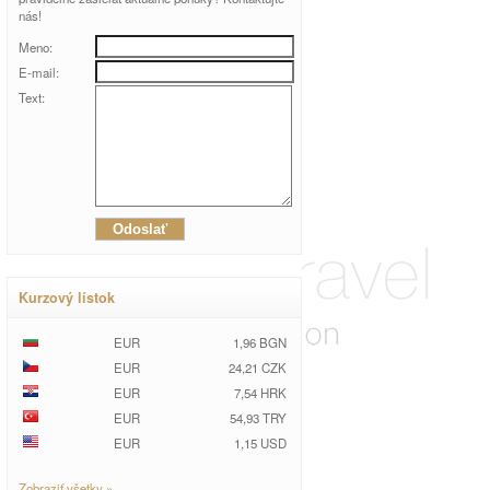
nás!
Meno:
E-mail:
Text:
Kurzový lístok
EUR
1,96 BGN
EUR
24,21 CZK
EUR
7,54 HRK
EUR
54,93 TRY
EUR
1,15 USD
Zobraziť všetky »