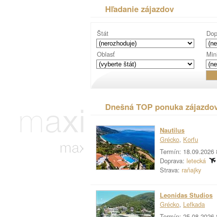
Hľadanie zájazdov
Štát
Dop
Oblasť
Min
Dnešná TOP ponuka zájazdo
Nautilus
Grécko
,
Korfu
Termín: 18.09.2026 
Doprava:
letecká
Strava:
raňajky
Leonidas Studios
Grécko
,
Lefkada
Termín: 25.08.2026 