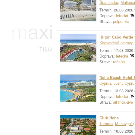
Španielsko
,
Mallorca
Termín: 26.08.2026 
Doprava:
letecká
Strava:
polpenzia
Hilton Cabo Verde 
Kapverdské ostrovy
,
Termín: 17.08.2026 
Doprava:
letecká
Strava:
raňajky
Nelia Beach Hotel 
Cyprus
,
Južný Cypru
Termín: 13.08.2026 
Doprava:
letecká
Strava:
all Inclusive
Club Nena
Turecko
,
Manavgat (
Termín: 18.08.2026 