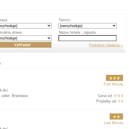
rava
Termín
imálna strava
Názov hotela / zájazdu
Podrobné hľadanie »
v
First Minute
8 dní
odlet: Bratislava
Cena od:
574 €
Príplatky od:
0 €
Last Minute
8 dní