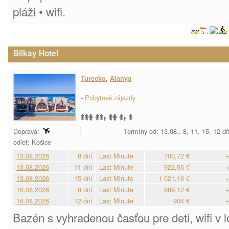
pláži • wifi.
Bilkay Hotel
Turecko
,
Alanya
-
Pobytové zájazdy
Doprava:
Termíny od: 13.08., 8, 11, 15, 12 d
odlet: Košice
13.08.2026
8 dní
Last Minute
700,72 €
+
13.08.2026
11 dní
Last Minute
922,56 €
+
13.08.2026
15 dní
Last Minute
1 021,16 €
+
16.08.2026
8 dní
Last Minute
689,12 €
+
16.08.2026
12 dní
Last Minute
904 €
+
Bazén s vyhradenou časťou pre deti, wifi v l