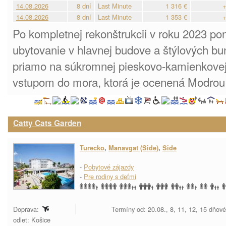
14.08.2026
8 dní
Last Minute
1 316 €
+
14.08.2026
8 dní
Last Minute
1 353 €
+
Po kompletnej rekonštrukcii v roku 2023 p
ubytovanie v hlavnej budove a štýlových b
priamo na súkromnej pieskovo-kamienkovej
vstupom do mora, ktorá je ocenená Modrou 
Catty Cats Garden
Turecko
,
Manavgat (Side)
,
Side
-
Pobytové zájazdy
-
Pre rodiny s deťmi
Doprava:
Termíny od: 20.08., 8, 11, 12, 15 dňov
odlet: Košice