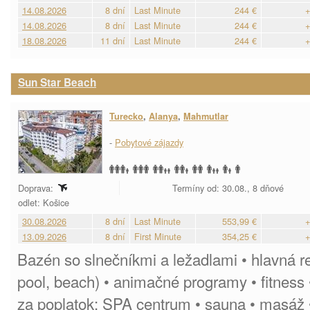
14.08.2026
8 dní
Last Minute
244 €
+
14.08.2026
8 dní
Last Minute
244 €
+
18.08.2026
11 dní
Last Minute
244 €
+
Sun Star Beach
Turecko
,
Alanya
,
Mahmutlar
-
Pobytové zájazdy
Doprava:
Termíny od: 30.08., 8 dňové
odlet: Košice
30.08.2026
8 dní
Last Minute
553,99 €
+
13.09.2026
8 dní
First Minute
354,25 €
+
Bazén so slnečníkmi a ležadlami • hlavná re
pool, beach) • animačné programy • fitness •
za poplatok: SPA centrum • sauna • masáž • 