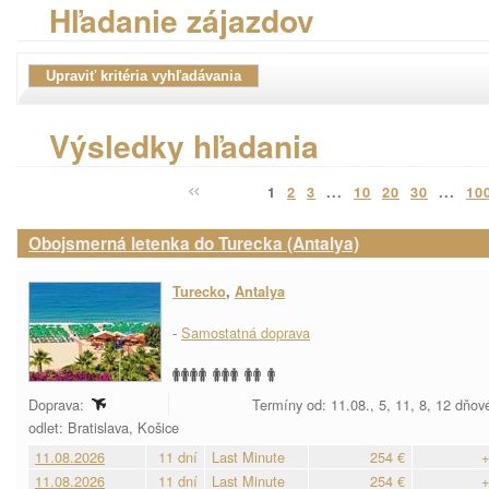
Hľadanie zájazdov
Výsledky hľadania
1
2
3
...
10
20
30
...
10
Obojsmerná letenka do Turecka (Antalya)
Turecko
,
Antalya
-
Samostatná doprava
Doprava:
Termíny od: 11.08., 5, 11, 8, 12 dňov
odlet: Bratislava, Košice
11.08.2026
11 dní
Last Minute
254 €
+
11.08.2026
11 dní
Last Minute
254 €
+