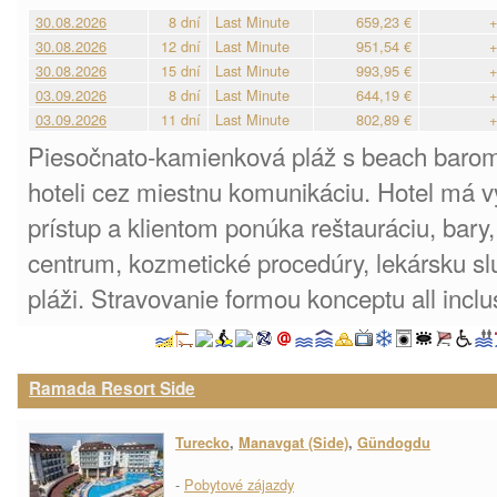
30.08.2026
8 dní
Last Minute
659,23 €
+
30.08.2026
12 dní
Last Minute
951,54 €
+
30.08.2026
15 dní
Last Minute
993,95 €
+
03.09.2026
8 dní
Last Minute
644,19 €
+
03.09.2026
11 dní
Last Minute
802,89 €
+
Piesočnato-kamienková pláž s beach barom
hoteli cez miestnu komunikáciu. Hotel má 
prístup a klientom ponúka reštauráciu, bar
centrum, kozmetické procedúry, lekársku sl
pláži. Stravovanie formou konceptu all inclu
Ramada Resort Side
Turecko
,
Manavgat (Side)
,
Gündogdu
-
Pobytové zájazdy