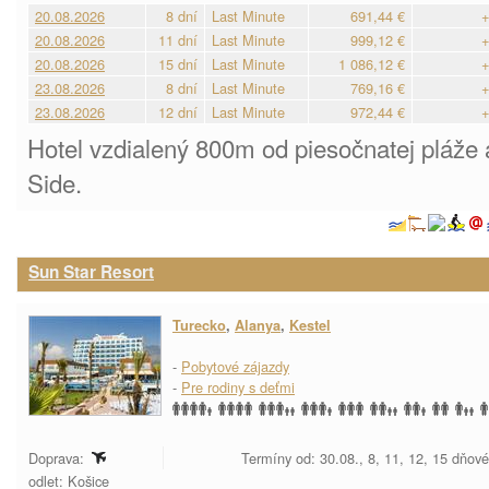
20.08.2026
8 dní
Last Minute
691,44 €
+
20.08.2026
11 dní
Last Minute
999,12 €
+
20.08.2026
15 dní
Last Minute
1 086,12 €
+
23.08.2026
8 dní
Last Minute
769,16 €
+
23.08.2026
12 dní
Last Minute
972,44 €
+
Hotel vzdialený 800m od piesočnatej pláže a
Side.
Sun Star Resort
Turecko
,
Alanya
,
Kestel
-
Pobytové zájazdy
-
Pre rodiny s deťmi
Doprava:
Termíny od: 30.08., 8, 11, 12, 15 dňov
odlet: Košice