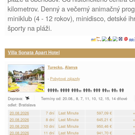
kilometrov. Denný a večerný animačný progr
miniklub (4 - 12 rokov), minidisco, detské ih
športy na pláži.
Villa Sonata Apart Hotel
Turecko
,
Alanya
-
Pobytové zájazdy
Doprava:
Termíny od: 20.08., 8, 7, 11, 10, 12, 15, 14 dňové
odlet: Bratislava
20.08.2026
7 dní
Last Minute
597,09 €
+
20.08.2026
8 dní
Last Minute
645,21 €
+
20.08.2026
10 dní
Last Minute
950,46 €
+
20.08.2026
11 dní
Last Minute
941,70 €
+