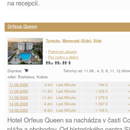
na recepcii.
Orfeus Queen
Turecko
,
Manavgat (Side)
,
Side
-
Pobytové zájazdy
-
Pre rodiny s deťmi
Doprava:
Termíny od: 11.08., 4, 5, 8, 11, 12 dňov
odlet: Bratislava, Košice
11.08.2026
4 dni
Last Minute
744 €
+
11.08.2026
11 dní
Last Minute
1 332 €
+
11.08.2026
11 dní
Last Minute
1 379 €
+
14.08.2026
8 dní
Last Minute
1 067 €
+
14.08.2026
8 dní
Last Minute
1 104 €
+
Hotel Orfeus Queen sa nachádza v časti Col
pláže a obchodov. Od historického centra Si