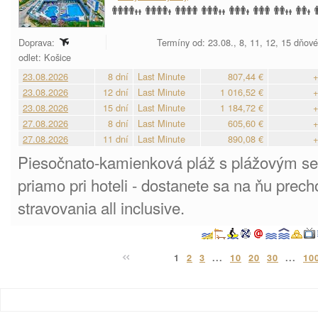
Doprava:
Termíny od: 23.08., 8, 11, 12, 15 dňov
odlet: Košice
23.08.2026
8 dní
Last Minute
807,44 €
+
23.08.2026
12 dní
Last Minute
1 016,52 €
+
23.08.2026
15 dní
Last Minute
1 184,72 €
+
27.08.2026
8 dní
Last Minute
605,60 €
+
27.08.2026
11 dní
Last Minute
890,08 €
+
Piesočnato-kamienková pláž s plážovým s
priamo pri hoteli - dostanete sa na ňu pre
stravovania all inclusive.
1
2
3
...
10
20
30
...
10