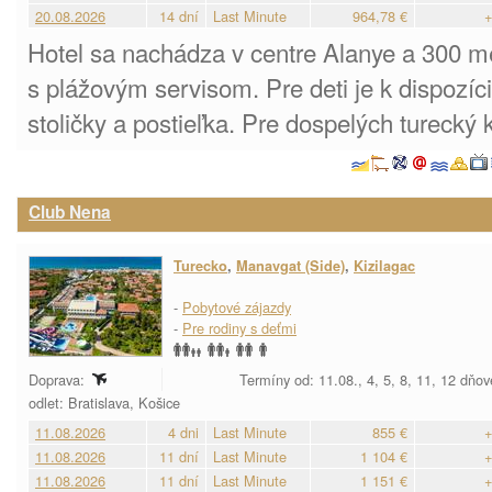
20.08.2026
14 dní
Last Minute
964,78 €
+
Hotel sa nachádza v centre Alanye a 300 me
s plážovým servisom. Pre deti je k dispozíc
stoličky a postieľka. Pre dospelých turecký
Club Nena
Turecko
,
Manavgat (Side)
,
Kizilagac
-
Pobytové zájazdy
-
Pre rodiny s deťmi
Doprava:
Termíny od: 11.08., 4, 5, 8, 11, 12 dňov
odlet: Bratislava, Košice
11.08.2026
4 dni
Last Minute
855 €
+
11.08.2026
11 dní
Last Minute
1 104 €
+
11.08.2026
11 dní
Last Minute
1 151 €
+