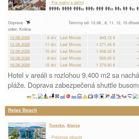
-
Pre rodiny s deťmi
Doprava:
Termíny od: 13.08., 8, 11, 12, 15 dňov
odlet: Košice
13.08.2026
8 dní
Last Minute
943,12 €
+
13.08.2026
11 dní
Last Minute
1 271,45 €
+
13.08.2026
15 dní
Last Minute
1 508,32 €
+
16.08.2026
8 dní
Last Minute
926,65 €
+
16.08.2026
12 dní
Last Minute
1 279,80 €
+
Hotel v areáli s rozlohou 9.400 m2 sa nach
pláže. Doprava zabezpečená shuttle busom
Relax Beach
Turecko
,
Alanya
-
Pobytové zájazdy