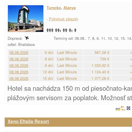
Turecko
,
Alanya
-
Pobytové zájazdy
Doprava:
Termíny od: 08.08., 7, 8, 6, 11, 10, 12, 15, 14
odlet: Bratislava
08.08.2026
6 dní
Last Minute
567,28 €
+
08.08.2026
8 dní
Last Minute
739 €
+
08.08.2026
9 dní
Last Minute
1 033,92 €
+
08.08.2026
12 dní
Last Minute
1 124,40 €
+
08.08.2026
15 dní
Last Minute
1 377,28 €
+
Hotel sa nachádza 150 m od piesočnato-ka
plážovým servisom za poplatok. Možnosť str
Xeno Eftalia Resort