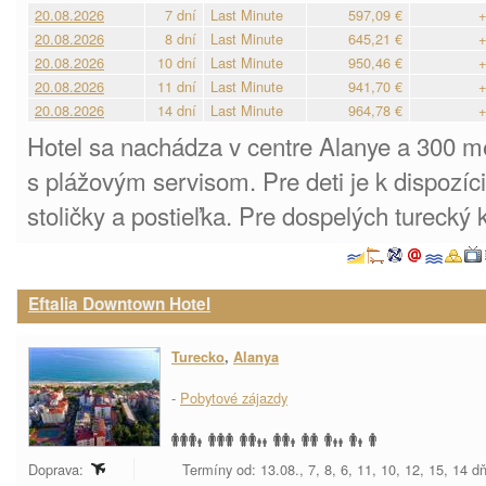
20.08.2026
7 dní
Last Minute
597,09 €
+
20.08.2026
8 dní
Last Minute
645,21 €
+
20.08.2026
10 dní
Last Minute
950,46 €
+
20.08.2026
11 dní
Last Minute
941,70 €
+
20.08.2026
14 dní
Last Minute
964,78 €
+
Hotel sa nachádza v centre Alanye a 300 me
s plážovým servisom. Pre deti je k dispozíc
stoličky a postieľka. Pre dospelých turecký
Eftalia Downtown Hotel
Turecko
,
Alanya
-
Pobytové zájazdy
Doprava:
Termíny od: 13.08., 7, 8, 6, 11, 10, 12, 15, 14 d