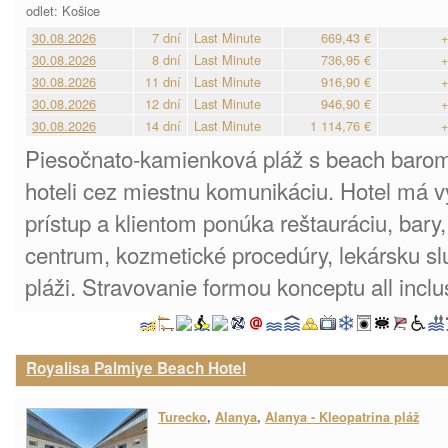
odlet: Košice
30.08.2026
7 dní
Last Minute
669,43 €
+
30.08.2026
8 dní
Last Minute
736,95 €
+
30.08.2026
11 dní
Last Minute
916,90 €
+
30.08.2026
12 dní
Last Minute
946,90 €
+
30.08.2026
14 dní
Last Minute
1 114,76 €
+
Piesočnato-kamienková pláž s beach barom
hoteli cez miestnu komunikáciu. Hotel má 
prístup a klientom ponúka reštauráciu, bar
centrum, kozmetické procedúry, lekársku sl
pláži. Stravovanie formou konceptu all inclu
Royalisa Palmiye Beach Hotel
Turecko
,
Alanya
,
Alanya - Kleopatrina pláž