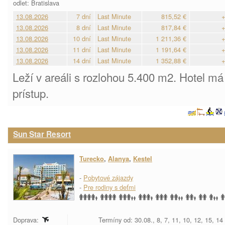
odlet: Bratislava
13.08.2026
7 dní
Last Minute
815,52 €
+
13.08.2026
8 dní
Last Minute
817,84 €
+
13.08.2026
10 dní
Last Minute
1 211,36 €
+
13.08.2026
11 dní
Last Minute
1 191,64 €
+
13.08.2026
14 dní
Last Minute
1 352,88 €
+
Leží v areáli s rozlohou 5.400 m2. Hotel m
prístup.
Sun Star Resort
Turecko
,
Alanya
,
Kestel
-
Pobytové zájazdy
-
Pre rodiny s deťmi
Doprava:
Termíny od: 30.08., 8, 7, 11, 10, 12, 15, 14