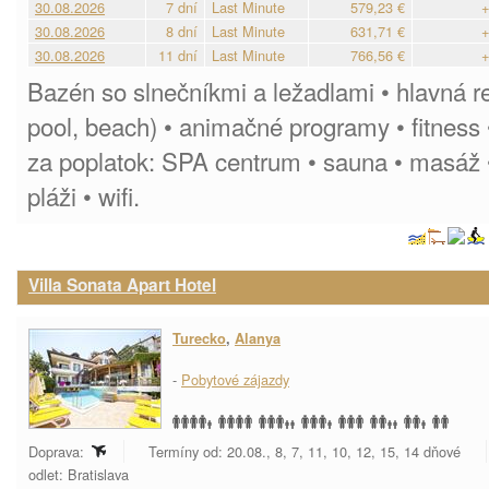
30.08.2026
7 dní
Last Minute
579,23 €
+
30.08.2026
8 dní
Last Minute
631,71 €
+
30.08.2026
11 dní
Last Minute
766,56 €
+
Bazén so slnečníkmi a ležadlami • hlavná re
pool, beach) • animačné programy • fitness •
za poplatok: SPA centrum • sauna • masáž • 
pláži • wifi.
Villa Sonata Apart Hotel
Turecko
,
Alanya
-
Pobytové zájazdy
Doprava:
Termíny od: 20.08., 8, 7, 11, 10, 12, 15, 14 dňové
odlet: Bratislava