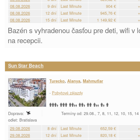
08.08.2026
9 dní
Last Minute
904 €
+
08.08.2026
12 dní
Last Minute
945,76 €
+
08.08.2026
15 dní
Last Minute
1 149,92 €
+
Bazén s vyhradenou časťou pre deti, wifi v l
na recepcii.
Sun Star Beach
Turecko
,
Alanya
,
Mahmutlar
-
Pobytové zájazdy
Doprava:
Termíny od: 29.08., 7, 8, 11, 12, 10, 15, 14
odlet: Bratislava
29.08.2026
8 dní
Last Minute
652,59 €
+
29.08.2026
12 dní
Last Minute
820,18 €
+