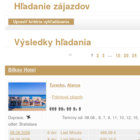
Hľadanie zájazdov
Výsledky hľadania
1
2
3
...
10
20
24
Bilkay Hotel
Turecko
,
Alanya
-
Pobytové zájazdy
Doprava:
Termíny od: 08.08., 8, 7, 6, 11, 10, 12, 15,
odlet: Bratislava
08.08.2026
6 dní
Last Minute
486,08 €
+
08.08.2026
8 dní
Last Minute
625,32 €
+