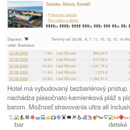
Turecko
,
Alanya
,
Konakli
-
Pobytové zájazdy
-
Pre rodiny s deťmi
Doprava:
Termíny od: 20.08., 8, 7, 11, 10, 12, 15, 14 dň
odlet: Bratislava
20.08.2026
7 dní
Last Minute
806,94 €
+
20.08.2026
8 dní
Last Minute
872,59 €
+
20.08.2026
10 dní
Last Minute
1 247,78 €
+
20.08.2026
11 dní
Last Minute
1 274 €
+
20.08.2026
14 dní
Last Minute
1 382,81 €
+
Hotel má vybudovaný bezbariérový prístup.
nachádza piesočnato-kamienková pláž s p
barom. Možnosť stravovania ultra all inclusi