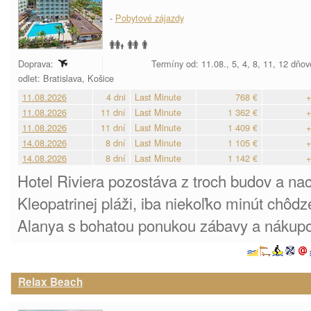
-
Pobytové zájazdy
Doprava:
Termíny od: 11.08., 5, 4, 8, 11, 12 dňov
odlet: Bratislava, Košice
11.08.2026
4 dni
Last Minute
768 €
+
11.08.2026
11 dní
Last Minute
1 362 €
+
11.08.2026
11 dní
Last Minute
1 409 €
+
14.08.2026
8 dní
Last Minute
1 105 €
+
14.08.2026
8 dní
Last Minute
1 142 €
+
Hotel Riviera pozostáva z troch budov a na
Kleopatrinej pláži, iba niekoľko minút chôdz
Alanya s bohatou ponukou zábavy a nákupo
Relax Beach