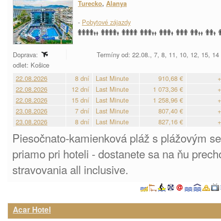
Turecko
,
Alanya
-
Pobytové zájazdy
Doprava:
Termíny od: 22.08., 7, 8, 11, 10, 12, 15, 14
odlet: Košice
22.08.2026
8 dní
Last Minute
910,68 €
+
22.08.2026
12 dní
Last Minute
1 073,36 €
+
22.08.2026
15 dní
Last Minute
1 258,96 €
+
23.08.2026
7 dní
Last Minute
807,40 €
+
23.08.2026
8 dní
Last Minute
827,16 €
+
Piesočnato-kamienková pláž s plážovým s
priamo pri hoteli - dostanete sa na ňu pre
stravovania all inclusive.
Acar Hotel