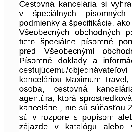
Cestovná kancelária si vyhr
v špeciálnych písomných
podmienky a špecifikácie, ako
Všeobecných obchodných po
tieto špeciálne písomné po
pred Všeobecnými obchod
Písomné doklady a informác
cestujúcemu/objednávateľ
kanceláriou Maximum Travel, 
osoba, cestovná kancelár
agentúra, ktorá sprostredkov
kancelárie , nie sú súčasťou 
sú v rozpore s popisom ale
zájazde v katalógu alebo 