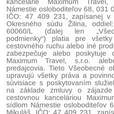
kancelárie
Maximum Travel, 
Námestie osloboditeľov 68, 031 0
IČO: 47 409 231, zapísanej v 
Okresného súdu Žilina, oddiel:
60060/L (ďalej len „Vše
podmienky“) platia pre všetk
cestovného ruchu alebo iné produ
zabezpečuje alebo poskytuje c
Maximum Travel, s.r.o. aleb
predajcovia. Tieto Všeobecné 
upravujú všetky práva a povinno
súvisiace s poskytovaním služi
na základe zmluvy o zájazde
cestovnou kanceláriou Maximum
sídlom Námestie osloboditeľov 6
Mikuláš, IČO: 47 409 231, zap