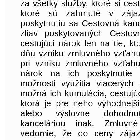
za všetky služby, ktoré si ces
ktoré sú zahrnuté v záj
poskytnutiu sa Cestovná kanc
zliav poskytovaných Cesto
cestujúci nárok len na tie, kt
dňu vzniku zmluvného vzťahu 
pri vzniku zmluvného vzťahu 
nárok na ich poskytnutie 
možnosti využitia viacerých 
možná ich kumulácia, cestujúc
ktorá je pre neho výhodnejši
alebo výslovne dohodn
kanceláriou inak. Zmluv
vedomie, že do ceny zája