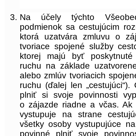
Na účely týchto Všeobe
podmienok sa cestujúcim ro
ktorá uzatvára zmluvu o zá
tvoriace spojené služby ces
ktorej majú byť poskytnuté
ruchu na základe uzatvoren
alebo zmlúv tvoriacich spoje
ruchu (ďalej len „cestujúci“).
plniť si svoje povinnosti vy
o zájazde riadne a včas. Ak
vystupuje na strane cestuj
všetky osoby vystupujúce na
povinné plniť svoje povinnos