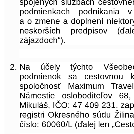
spojených službách cestovnéh
podmienkach podnikania 
a o zmene a doplnení niektor
neskorších predpisov (ď
zájazdoch“).
Na účely týchto Všeobe
podmienok sa cestovnou ka
spoločnosť Maximum Travel,
Námestie osloboditeľov 68
Mikuláš, IČO: 47 409 231, z
registri Okresného súdu Žilina
číslo: 60060/L (ďalej len
„
Cesto