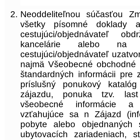
Neoddeliteľnou súčasťou Z
všetky písomné doklady a 
cestujúci/objednávateľ ob
kancelárie alebo na 
cestujúci/objednávateľ uzatvo
najmä Všeobecné obchodné p
štandardných informácii pre 
príslušný ponukový kataló
zájazdu, ponuka tzv. last
všeobecné informácie a
vzťahujúce sa n Zájazd (in
pobyte alebo objednaných s
ubytovacích zariadeniach, st