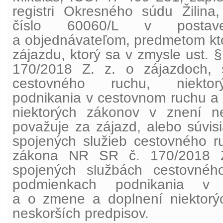
registri Okresného súdu Žilina,
číslo 60060/L v postaven
a objednávateľom, predmetom kto
zájazdu, ktorý sa v zmysle ust.
170/2018 Z. z. o zájazdoch, 
cestovného ruchu, niekto
podnikania v cestovnom ruchu a
niektorých zákonov v znení ne
považuje za zájazd, alebo súvis
spojených služieb cestovného r
zákona NR SR č. 170/2018 Z
spojených službách cestovného
podmienkach podnikania v
a o zmene a doplnení niektorý
neskorších predpisov.