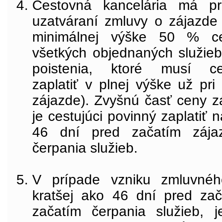
Cestovná kancelária má pr
uzatváraní zmluvy o zájazde 
minimálnej výške 50 % c
všetkých objednaných služie
poistenia, ktoré musí cest
zaplatiť v plnej výške už pr
zájazde). Zvyšnú časť ceny z
je cestujúci povinný zaplatiť 
46 dní pred začatím zájaz
čerpania služieb.
V prípade vzniku zmluvnéh
kratšej ako 46 dní pred zač
začatím čerpania služieb, j