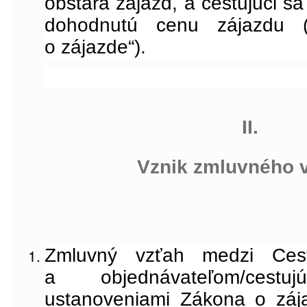
obstará zájazd, a cestujúci sa
dohodnutú cenu zájazdu 
o zájazde“).
II.
Vznik zmluvného 
Zmluvný vzťah medzi Cest
a objednávateľom/cest
ustanoveniami Zákona o záj