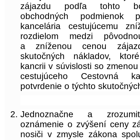
zájazdu podľa tohto b
obchodných podmienok p
kancelária cestujúcemu zn
rozdielom medzi pôvodn
a zníženou cenou zájaz
skutočných nákladov, ktoré
kancrii v súvislosti so zmeno
cestujúceho Cestovná ka
potvrdenie o týchto skutočnýc
Jednoznačne a zrozumit
oznámenie
o zvýšení ceny zá
nosiči v zmysle zákona spo