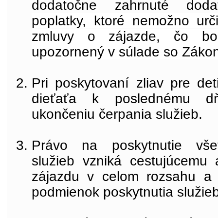
dodatočne zahrnuté do
poplatky, ktoré nemožno urč
zmluvy o zájazde, čo bol
upozornený v súlade so Záko
Pri poskytovaní zliav pre det
dieťaťa k poslednému dň
ukončeniu čerpania služieb.
Právo na poskytnutie vše
služieb vzniká cestujúcemu
zájazdu v celom rozsahu a 
podmienok poskytnutia služieb