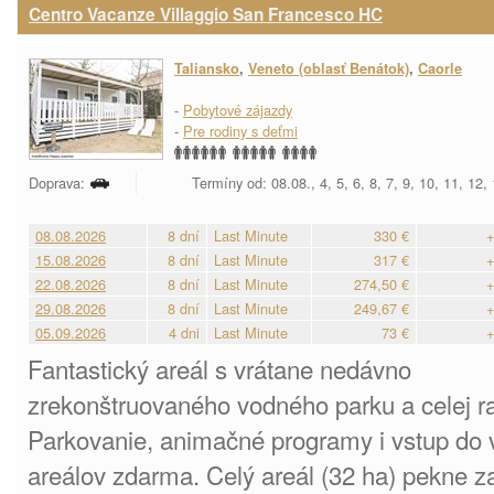
Centro Vacanze Villaggio San Francesco HC
Taliansko
,
Veneto (oblasť Benátok)
,
Caorle
-
Pobytové zájazdy
-
Pre rodiny s deťmi
Doprava:
Termíny od: 08.08., 4, 5, 6, 8, 7, 9, 10, 11, 12,
08.08.2026
8 dní
Last Minute
330 €
+
15.08.2026
8 dní
Last Minute
317 €
+
22.08.2026
8 dní
Last Minute
274,50 €
+
29.08.2026
8 dní
Last Minute
249,67 €
+
05.09.2026
4 dni
Last Minute
73 €
+
Fantastický areál s vrátane nedávno
zrekonštruovaného vodného parku a celej ra
Parkovanie, animačné programy i vstup do
areálov zdarma. Celý areál (32 ha) pekne 