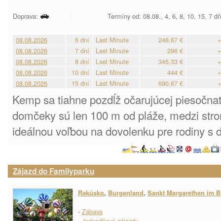
Doprava:
Termíny od: 08.08., 4, 6, 8, 10, 15, 7 d
08.08.2026
6 dní
Last Minute
246,67 €
+
08.08.2026
7 dní
Last Minute
296 €
+
08.08.2026
8 dní
Last Minute
345,33 €
+
08.08.2026
10 dní
Last Minute
444 €
+
08.08.2026
15 dní
Last Minute
690,67 €
+
Kemp sa tiahne pozdĺž očarujúcej piesočnat
domčeky sú len 100 m od pláže, medzi str
ideálnou voľbou na dovolenku pre rodiny s 
Zájazd do Familyparku
Rakúsko
,
Burgenland
,
Sankt Margarethen im 
-
Zábava
-
Jednodňové zájazdy