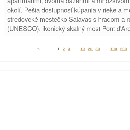
apartmánmi, dvoma bazénmi a množstvom tur
okolí. Pešia dostupnosť kúpania v rieke a mo
stredoveké mestečko Salavas s hradom a r
(UNESCO), ikonický skalný most Pont d’Arc
1
2
3
...
10
20
30
...
100
200