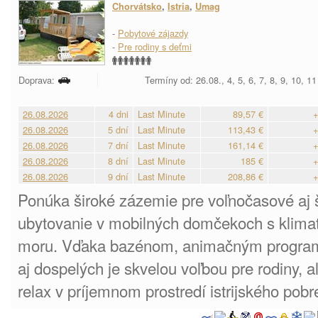
Chorvátsko
,
Istria
,
Umag
-
Pobytové zájazdy
-
Pre rodiny s deťmi
Doprava:
Termíny od: 26.08., 4, 5, 6, 7, 8, 9, 10, 1
26.08.2026
4 dni
Last Minute
89,57 €
+
26.08.2026
5 dní
Last Minute
113,43 €
+
26.08.2026
7 dní
Last Minute
161,14 €
+
26.08.2026
8 dní
Last Minute
185 €
+
26.08.2026
9 dní
Last Minute
208,86 €
+
Ponúka široké zázemie pre voľnočasové aj šp
ubytovanie v mobilných domčekoch s klimati
moru. Vďaka bazénom, animačným programo
aj dospelých je skvelou voľbou pre rodiny, al
relax v príjemnom prostredí istrijského pobr