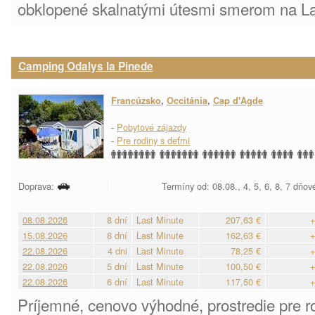
obklopené skalnatými útesmi smerom na La
Camping Odalys la Pinede
Francúzsko
,
Occitánia
,
Cap d'Agde
-
Pobytové zájazdy
-
Pre rodiny s deťmi
Doprava:
Termíny od: 08.08., 4, 5, 6, 8, 7 dňov
08.08.2026
8 dní
Last Minute
207,63 €
+
15.08.2026
8 dní
Last Minute
162,63 €
+
22.08.2026
4 dni
Last Minute
78,25 €
+
22.08.2026
5 dní
Last Minute
100,50 €
+
22.08.2026
6 dní
Last Minute
117,50 €
+
Príjemné, cenovo výhodné, prostredie pre r