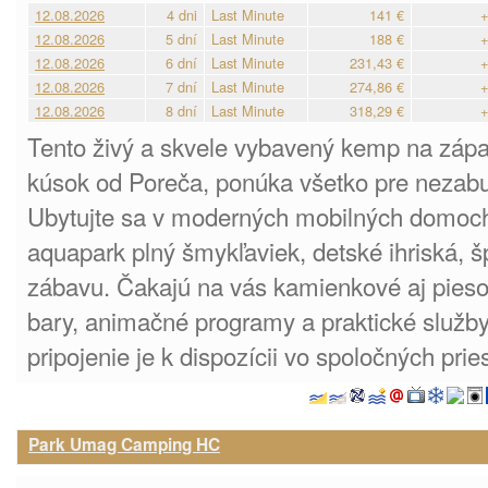
12.08.2026
4 dni
Last Minute
141 €
+
12.08.2026
5 dní
Last Minute
188 €
+
12.08.2026
6 dní
Last Minute
231,43 €
+
12.08.2026
7 dní
Last Minute
274,86 €
+
12.08.2026
8 dní
Last Minute
318,29 €
+
Tento živý a skvele vybavený kemp na západ
kúsok od Poreča, ponúka všetko pre nezabud
Ubytujte sa v moderných mobilných domoch 
aquapark plný šmykľaviek, detské ihriská, šp
zábavu. Čakajú na vás kamienkové aj piesoč
bary, animačné programy a praktické služby 
pripojenie je k dispozícii vo spoločných pri
Park Umag Camping HC