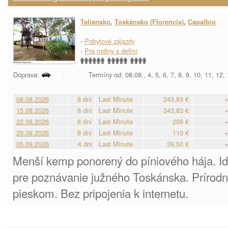
Taliansko
,
Toskánsko (Florencia)
,
Capalbio
-
Pobytové zájazdy
-
Pre rodiny s deťmi
Doprava:
Termíny od: 08.08., 4, 5, 6, 7, 8, 9, 10, 11, 12,
08.08.2026
8 dní
Last Minute
243,83 €
+
15.08.2026
8 dní
Last Minute
243,83 €
+
22.08.2026
8 dní
Last Minute
209 €
+
29.08.2026
8 dní
Last Minute
110 €
+
05.09.2026
4 dni
Last Minute
39,50 €
+
Menší kemp ponorený do píniového hája. I
pre poznávanie južného Toskánska. Prírod
pieskom. Bez pripojenia k internetu.