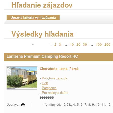
Hľadanie zájazdov
Výsledky hľadania
1
2
3
...
10
20
30
...
100
200
Lanterna Premium Camping Resort HC
Chorvátsko
,
Istria
,
Poreč
-
Pobytové zájazdy
-
Golf
-
Potápanie
-
Pre rodiny s deťmi
Doprava:
Termíny od: 12.08., 4, 5, 6, 7, 8, 9, 10, 11, 12,