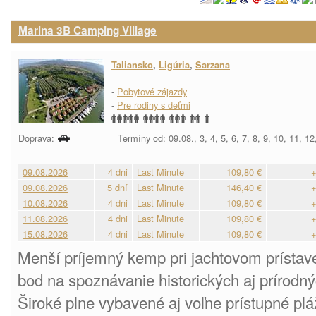
Marina 3B Camping Village
Taliansko
,
Ligúria
,
Sarzana
-
Pobytové zájazdy
-
Pre rodiny s deťmi
Doprava:
Termíny od: 09.08., 3, 4, 5, 6, 7, 8, 9, 10, 11, 1
09.08.2026
4 dni
Last Minute
109,80 €
+
09.08.2026
5 dní
Last Minute
146,40 €
+
10.08.2026
4 dni
Last Minute
109,80 €
+
11.08.2026
4 dni
Last Minute
109,80 €
+
15.08.2026
4 dni
Last Minute
109,80 €
+
Menší príjemný kemp pri jachtovom prístav
bod na spoznávanie historických aj prírodn
Široké plne vybavené aj voľne prístupné pl