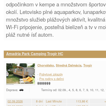
odpočinkom v kempe a množstvom športový
okolí. Letovisko plné aquaparkov, lunaparko
množstvo služieb plážových aktivít, kvalitná 
Wi-Fi pripojenie, posteľná bielizeň a tv v 
pláž nutné ísť autom.
Amadria Park Camping Trogir HC
Chorvátsko
,
Stredná Dalmácia
,
Trogir
-
Pobytové zájazdy
-
Pre rodiny s deťmi
Doprava:
Termíny od: 02.09., 4, 5, 8, 6, 7, 9, 10, 11, 12,
02.09.2026
8 dní
Last Minute
113,86 €
+