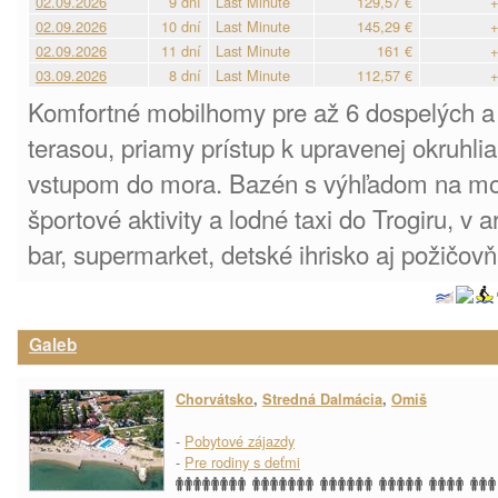
02.09.2026
9 dní
Last Minute
129,57 €
+
02.09.2026
10 dní
Last Minute
145,29 €
+
02.09.2026
11 dní
Last Minute
161 €
+
03.09.2026
8 dní
Last Minute
112,57 €
+
Komfortné mobilhomy pre až 6 dospelých a 1
terasou, priamy prístup k upravenej okruhli
vstupom do mora. Bazén s výhľadom na mo
športové aktivity a lodné taxi do Trogiru, v a
bar, supermarket, detské ihrisko aj požičovň
Galeb
Chorvátsko
,
Stredná Dalmácia
,
Omiš
-
Pobytové zájazdy
-
Pre rodiny s deťmi