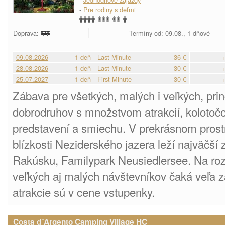
-
Pre rodiny s deťmi
Doprava:
Termíny od: 09.08., 1 dňové
09.08.2026
1 deň
Last Minute
36 €
+
28.08.2026
1 deň
Last Minute
30 €
+
25.07.2027
1 deň
First Minute
30 €
+
Zábava pre všetkých, malých i veľkých, prin
dobrodruhov s množstvom atrakcií, kolotočo
predstavení a smiechu. V prekrásnom prostr
blízkosti Neziderského jazera leží najväčší
Rakúsku, Familypark Neusiedlersee. Na rozs
veľkých aj malých návštevníkov čaká veľa 
atrakcie sú v cene vstupenky.
Costa d´Argento Camping Village HC