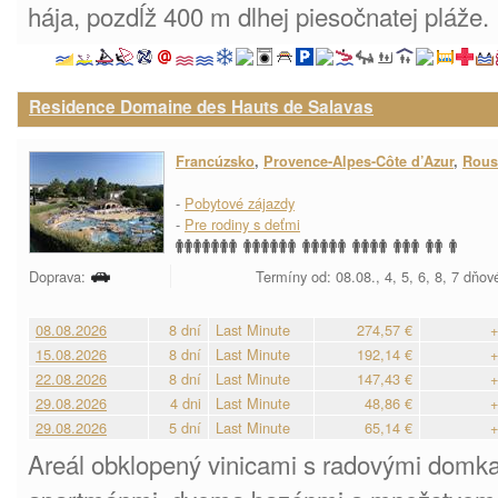
hája, pozdĺž 400 m dlhej piesočnatej pláže.
Residence Domaine des Hauts de Salavas
Francúzsko
,
Provence-Alpes-Côte d’Azur
,
Rous
-
Pobytové zájazdy
-
Pre rodiny s deťmi
Doprava:
Termíny od: 08.08., 4, 5, 6, 8, 7 dňov
08.08.2026
8 dní
Last Minute
274,57 €
+
15.08.2026
8 dní
Last Minute
192,14 €
+
22.08.2026
8 dní
Last Minute
147,43 €
+
29.08.2026
4 dni
Last Minute
48,86 €
+
29.08.2026
5 dní
Last Minute
65,14 €
+
Areál obklopený vinicami s radovými domka