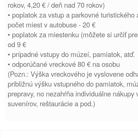
rokov, 4,20 € / deň nad 70 rokov)
• poplatok za vstup a parkovné turistického
počet miest v autobuse - 20 €
• poplatok za miestenku (môžete si určiť pr
od 9 €
• prípadné vstupy do múzeí, pamiatok, atď.
• odporúčané vreckové 80 € na osobu
(Pozn.: Výška vreckového je vyslovene odh
približnú výšku vstupného do pamiatok, múze
prepravy, no nezahŕňa individuálne nákupy
suvenírov, reštaurácie a pod.)