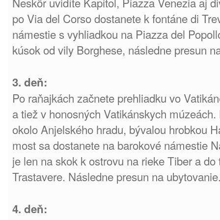
Neskôr uvidíte Kapitol, Piazza Venezia aj d
po Via del Corso dostanete k fontáne di Tre
námestie s vyhliadkou na Piazza del Popoll
kúsok od vily Borghese, následne presun na
3. deň:
Po raňajkách začnete prehliadku vo Vatikáne
a tiež v honosných Vatikánskych múzeách.
okolo Anjelského hradu, bývalou hrobkou H
most sa dostanete na barokové námestie N
je len na skok k ostrovu na rieke Tiber a do 
Trastavere. Následne presun na ubytovanie
4. deň: