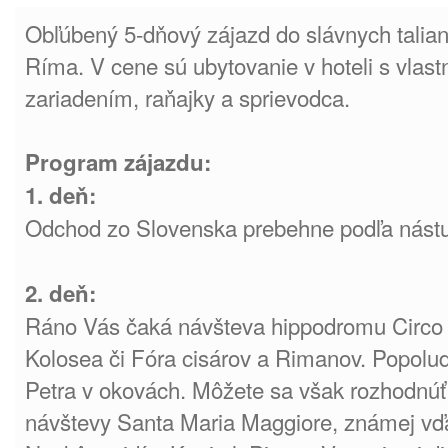
Obľúbený 5-dňový zájazd do slávnych talian
Ríma. V cene sú ubytovanie v hoteli s vlas
zariadením, raňajky a sprievodca.
Program zájazdu:
1. deň:
Odchod zo Slovenska prebehne podľa nást
2. deň:
Ráno Vás čaká návšteva hippodromu Circ
Kolosea či Fóra cisárov a Rimanov. Popolud
Petra v okovách. Môžete sa však rozhodnúť i
návštevy Santa Maria Maggiore, známej v