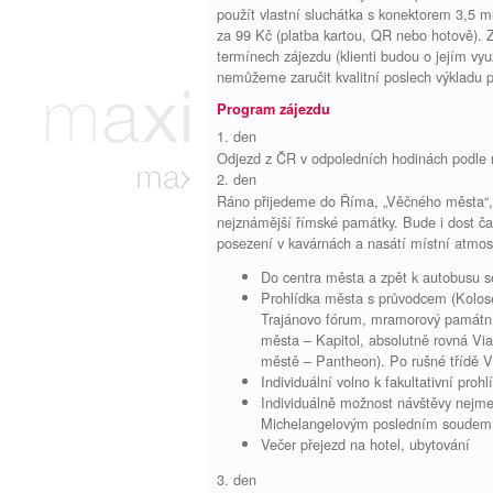
použít vlastní sluchátka s konektorem 3,5 
za 99 Kč (platba kartou, QR nebo hotově). 
termínech zájezdu (klienti budou o jejím vy
nemůžeme zaručit kvalitní poslech výkladu 
Program zájezdu
1. den
Odjezd z ČR v odpoledních hodinách podle 
2. den
Ráno přijedeme do Říma, „Věčného města“, 
nejznámější římské památky. Bude i dost času
posezení v kavárnách a nasátí místní atmos
Do centra města a zpět k autobusu
Prohlídka města s průvodcem (Kolos
Trajánovo fórum, mramorový památní
města – Kapitol, absolutně rovná Via
městě – Pantheon). Po rušné třídě 
Individuální volno k fakultativní pro
Individuálně možnost návštěvy nejme
Michelangelovým posledním soudem 
Večer přejezd na hotel, ubytování
3. den