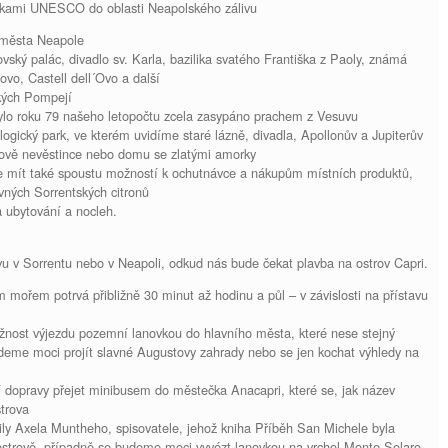
kami UNESCO do oblasti Neapolského zálivu
 města Neapole
ský palác, divadlo sv. Karla, bazilika svatého Františka z Paoly, známá
ovo, Castell dell´Ovo a další
kých Pompejí
ylo roku 79 našeho letopočtu zcela zasypáno prachem z Vesuvu
gický park, ve kterém uvidíme staré lázně, divadla, Apollonův a Jupiterův
ově nevěstince nebo domu se zlatými amorky
mít také spoustu možností k ochutnávce a nákupům místních produktů,
vných Sorrentských citronů
 ubytování a nocleh.
 v Sorrentu nebo v Neapoli, odkud nás bude čekat plavba na ostrov Capri.
mořem potrvá přibližně 30 minut až hodinu a půl – v závislosti na přístavu
žnost výjezdu pozemní lanovkou do hlavního města, které nese stejný
udeme moci projít slavné Augustovy zahrady nebo se jen kochat výhledy na
í dopravy přejet minibusem do městečka Anacapri, které se, jak název
trova
ly Axela Muntheho, spisovatele, jehož kniha Příběh San Michele byla
ostrově, případně se budeme moci vyvézt lanovkou na vrchol Monte Solaro,