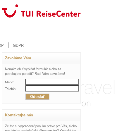
OP
GDPR
Zavoláme Vám
Nemáte chuť vypĺňať formulár alebo sa
potrebujete poradiť? Radi Vám zavoláme!
Meno:
Telefón:
Kontaktujte nás
Želáte si vypracovať ponuku práve pre Vás, alebo
pravidelne zasielať aktuálne ponuky? Kontaktujte