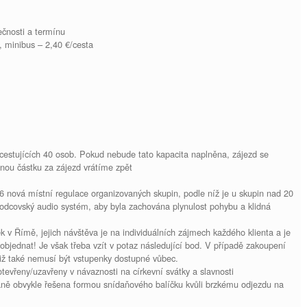
lečnosti a termínu
 minibus – 2,40 €/cesta
cestujících 40 osob. Pokud nebude tato kapacita naplněna, zájezd se
nou částku za zájezd vrátíme zpět
6 nová místní regulace organizovaných skupin, podle níž je u skupin nad 20
odcovský audio systém, aby byla zachována plynulost pohybu a klidná
v Římě, jejich návštěva je na individuálních zájmech každého klienta a je
 objednat! Je však třeba vzít v potaz následující bod. V případě zakoupení
iž také nemusí být vstupenky dostupné vůbec.
tevřeny/uzavřeny v návaznosti na církevní svátky a slavnosti
daně obvykle řešena formou snídaňového balíčku kvůli brzkému odjezdu na