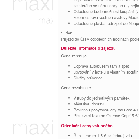
ze kterého se nám naskytnou ty nejhe
Odpoledne bude možnost koupání (v le
kolem ostrova včetně návštěvy Modré 
Odpoledne plavba lodí zpět do Neap
5. den
Příjezd do ČR v odpoledních hodinách podl
Důležité informace o zájezdu
Cena zahrnuje
Doprava autobusem tam a zpět
ubytování v hotelu s vlastním sociál
Služby průvodce
Cena nezahrnuje
Vstupy do jednotlivých památek
Městskou dopravu
Povinnou pobytovou city taxu cca 4 €
Přistávací taxu na Ostrově Capri 5 €/
Orientační ceny vstupného
Řím – metro 1,5 € za jednu jízdu