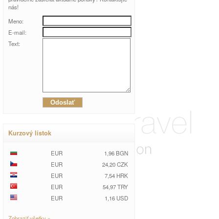
nás!
Meno:
E-mail:
Text:
Kurzový lístok
EUR
1,96 BGN
EUR
24,20 CZK
EUR
7,54 HRK
EUR
54,97 TRY
EUR
1,16 USD
Zobraziť všetky »