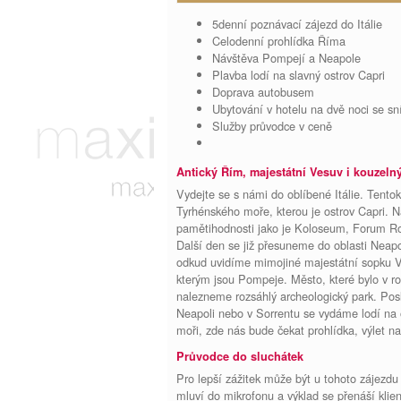
5denní poznávací zájezd do Itálie
Celodenní prohlídka Říma
Návštěva Pompejí a Neapole
Plavba lodí na slavný ostrov Capri
Doprava autobusem
Ubytování v hotelu na dvě noci se sn
Služby průvodce v ceně
Antický Řím, majestátní Vesuv i kouzeln
Vydejte se s námi do oblíbené Itálie. Tento
Tyrhénského moře, kterou je ostrov Capri. 
pamětihodnosti jako je Koloseum, Forum Ro
Další den se již přesuneme do oblasti Nea
odkud uvidíme mimojiné majestátní sopku Ve
kterým jsou Pompeje. Město, které bylo v r
nalezneme rozsáhlý archeologický park. Pos
Neapoli nebo v Sorrentu se vydáme lodí na 
moři, zde nás bude čekat prohlídka, výlet n
Průvodce do sluchátek
Pro lepší zážitek může být u tohoto zájezd
mluví do mikrofonu a výklad se přenáší kli