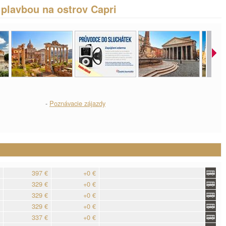
 plavbou na ostrov Capri
-
Poznávacie zájazdy
397 €
+0 €
329 €
+0 €
329 €
+0 €
329 €
+0 €
337 €
+0 €