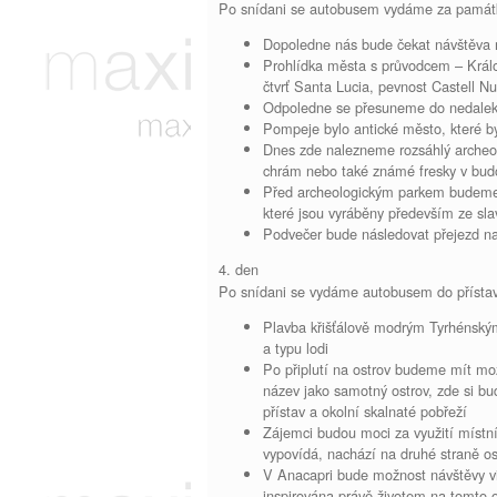
Po snídani se autobusem vydáme za památ
Dopoledne nás bude čekat návštěva
Prohlídka města s průvodcem – Králov
čtvrť Santa Lucia, pevnost Castell Nu
Odpoledne se přesuneme do nedale
Pompeje bylo antické město, které b
Dnes zde nalezneme rozsáhlý archeolo
chrám nebo také známé fresky v bud
Před archeologickým parkem budeme 
které jsou vyráběny především ze sla
Podvečer bude následovat přejezd na
4. den
Po snídani se vydáme autobusem do přístavu
Plavba křišťálově modrým Tyrhénským 
a typu lodi
Po připlutí na ostrov budeme mít mo
název jako samotný ostrov, zde si b
přístav a okolní skalnaté pobřeží
Zájemci budou moci za využití místn
vypovídá, nachází na druhé straně os
V Anacapri bude možnost návštěvy vi
inspirována právě životem na tomto 