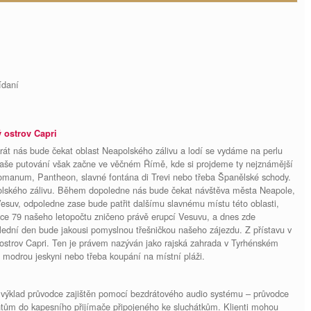
ídaní
ý ostrov Capri
krát nás bude čekat oblast Neapolského zálivu a lodí se vydáme na perlu
Naše putování však začne ve věčném Římě, kde si projdeme ty nejznámější
manum, Pantheon, slavné fontána di Trevi nebo třeba Španělské schody.
polského zálivu. Během dopoledne nás bude čekat návštěva města Neapole,
suv, odpoledne zase bude patřit dalšímu slavnému místu této oblasti,
oce 79 našeho letopočtu zničeno právě erupcí Vesuvu, a dnes zde
lední den bude jakousi pomyslnou třešničkou našeho zájezdu. Z přístavu v
ostrov Capri. Ten je právem nazýván jako rajská zahrada v Tyrhénském
a modrou jeskyni nebo třeba koupání na místní pláži.
u výklad průvodce zajištěn pomocí bezdrátového audio systému – průvodce
entům do kapesního přijímače připojeného ke sluchátkům. Klienti mohou