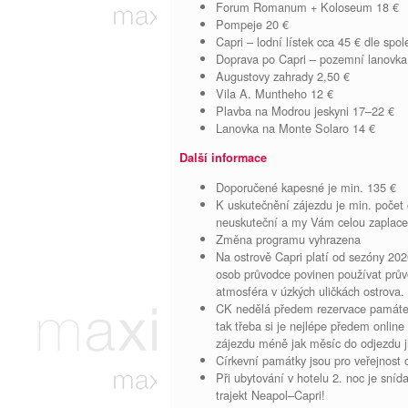
Forum Romanum + Koloseum 18 €
Pompeje 20 €
Capri – lodní lístek cca 45 € dle spo
Doprava po Capri – pozemní lanovka,
Augustovy zahrady 2,50 €
Vila A. Muntheho 12 €
Plavba na Modrou jeskyni 17–22 €
Lanovka na Monte Solaro 14 €
Další informace
Doporučené kapesné je min. 135 €
K uskutečnění zájezdu je min. počet 
neuskuteční a my Vám celou zaplace
Změna programu vyhrazena
Na ostrově Capri platí od sezóny 202
osob průvodce povinen používat prův
atmosféra v úzkých uličkách ostrova.
CK nedělá předem rezervace památek 
tak třeba si je nejlépe předem online
zájezdu méně jak měsíc do odjezdu j
Církevní památky jsou pro veřejnost o
Při ubytování v hotelu 2. noc je sní
trajekt Neapol–Capri!