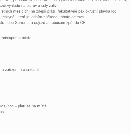
zčí výhledu na ostrov a celý záliv
tních měsících) na zdejší pláží, fakultativně pak okružní plavba lodí
jeskyně, která je jedním z lákadel tohoto ostrova
ole nebo Sorrenta a odjezd autobusem zpět do ČR
e nástupního místa.
ním zařízením a snídaní
/os./noc – platí se na místě
os.