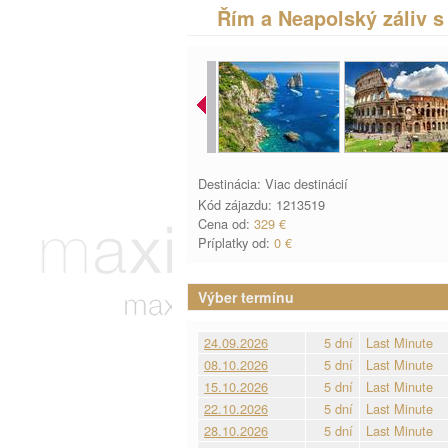
Řím a Neapolský záliv s
Destinácia: Viac destinácií
Kód zájazdu: 1213519
Cena od:
329 €
Príplatky od:
0 €
Výber termínu
24.09.2026
5 dní
Last Minute
08.10.2026
5 dní
Last Minute
15.10.2026
5 dní
Last Minute
22.10.2026
5 dní
Last Minute
28.10.2026
5 dní
Last Minute