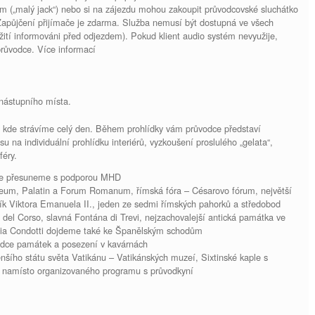
mm („malý jack“) nebo si na zájezdu mohou zakoupit průvodcovské sluchátko
Zapůjčení přijímače je zdarma. Služba nemusí být dostupná ve všech
užití informováni před odjezdem). Pokud klient audio systém nevyužije,
průvodce. Více informací
nástupního místa.
kde strávíme celý den. Během prohlídky vám průvodce představí
 na individuální prohlídku interiérů, vyzkoušení proslulého „gelata“,
féry.
 se přesuneme s podporou MHD
eum, Palatin a Forum Romanum, římská fóra – Césarovo fórum, největší
k Viktora Emanuela II., jeden ze sedmi římských pahorků a středobod
 del Corso, slavná Fontána di Trevi, nejzachovalejší antická památka ve
Via Condotti dojdeme také ke Španělským schodům
hlídce památek a posezení v kavárnách
nšího státu světa Vatikánu – Vatikánských muzeí, Sixtinské kaple s
namísto organizovaného programu s průvodkyní