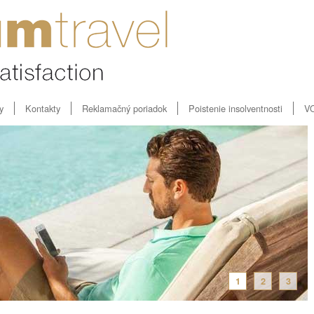
y
Kontakty
Reklamačný poriadok
Poistenie insolventnosti
V
1
2
3