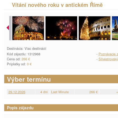
Vítání nového roku v antickém Římě
Destinácia: Viac destinácií
Kód zájazdu: 1312968
-
Poznávacie z
Cena od:
266 €
-
Silvestrovský
Príplatky od:
0 €
Výber termínu
29.12.2026
4 dni
Last Minute
266 €
+
Popis zájazdu