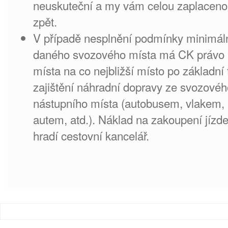
neuskuteční a my vám celou zaplacenou
zpět.
V případě nesplnění podmínky minimáln
daného svozového místa má CK právo
místa na co nejbližší místo po základní
zajištění náhradní dopravy ze svozovéh
nástupního místa (autobusem, vlakem
autem, atd.). Náklad na zakoupení jízd
hradí cestovní kancelář.