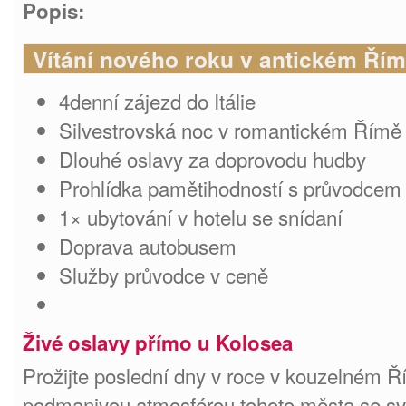
Popis:
Vítání nového roku v antickém Ří
4denní zájezd do Itálie
Silvestrovská noc v romantickém Římě
Dlouhé oslavy za doprovodu hudby
Prohlídka pamětihodností s průvodcem
1× ubytování v hotelu se snídaní
Doprava autobusem
Služby průvodce v ceně
Živé oslavy přímo u Kolosea
Prožijte poslední dny v roce v kouzelném Ř
podmanivou atmosférou tohoto města se svý