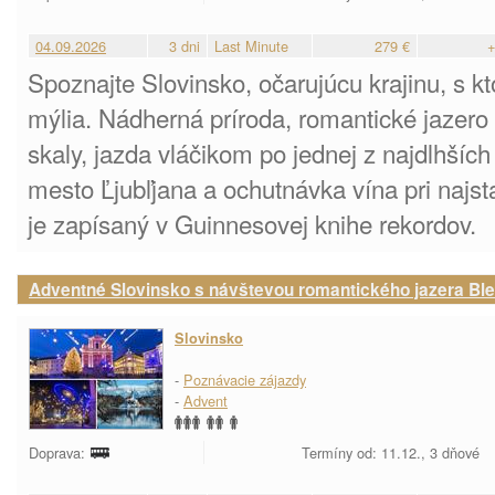
04.09.2026
3 dni
Last Minute
279 €
+
Spoznajte Slovinsko, očarujúcu krajinu, s kt
mýlia. Nádherná príroda, romantické jazero
skaly, jazda vláčikom po jednej z najdlhších
mesto Ľjubľjana a ochutnávka vína pri najsta
je zapísaný v Guinnesovej knihe rekordov.
Adventné Slovinsko s návštevou romantického jazera Bl
Slovinsko
-
Poznávacie zájazdy
-
Advent
Doprava:
Termíny od: 11.12., 3 dňové