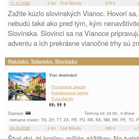
11.12.2026
3 dni
First Minute
279 €
+
Zažite kúzlo slovinských Vianoc. Hovorí sa
nebudú také ako pred tým, kým nenavštívite
Slovinska. Slovinci sa na Vianoce pripravu
adventu a ich prekrásne vianočné trhy sú z
Rakúsko, Taliansko, Slovinsko
Viac destinácií
-
Poznávacie zájazdy
-
Kombinované pobyty
-
Eurovíkendy
Doprava:
Termíny od: 24.09., 4 dňové
nástupné miesto: TN, ZH, TT, ZA, PB, PD, NR, BA, NM, BB, PE, TO, 
24.09.2026
4 dni
Last Minute
390 €
+1
Štyri dni, tri krajiny, milión zážitkov. Na tur