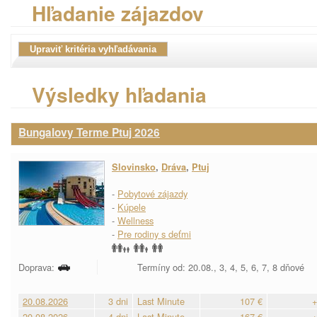
Hľadanie zájazdov
Výsledky hľadania
Bungalovy Terme Ptuj 2026
Slovinsko
,
Dráva
,
Ptuj
-
Pobytové zájazdy
-
Kúpele
-
Wellness
-
Pre rodiny s deťmi
Doprava:
Termíny od: 20.08., 3, 4, 5, 6, 7, 8 dňové
20.08.2026
3 dni
Last Minute
107 €
+
20.08.2026
4 dni
Last Minute
167 €
+