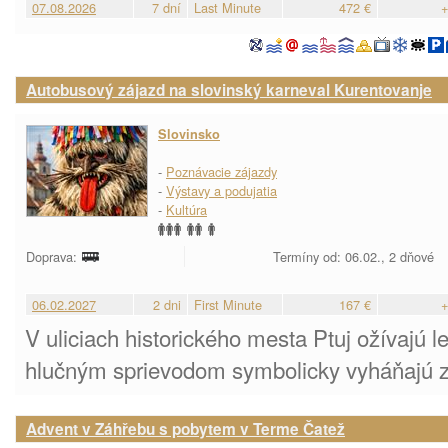
07.08.2026
7 dní
Last Minute
472 €
+
Autobusový zájazd na slovinský karneval Kurentovanje
Slovinsko
-
Poznávacie zájazdy
-
Výstavy a podujatia
-
Kultúra
Doprava:
Termíny od: 06.02., 2 dňové
06.02.2027
2 dni
First Minute
167 €
+
V uliciach historického mesta Ptuj ožívajú le
hlučným sprievodom symbolicky vyháňajú zim
Advent v Záhřebu s pobytem v Terme Čatež