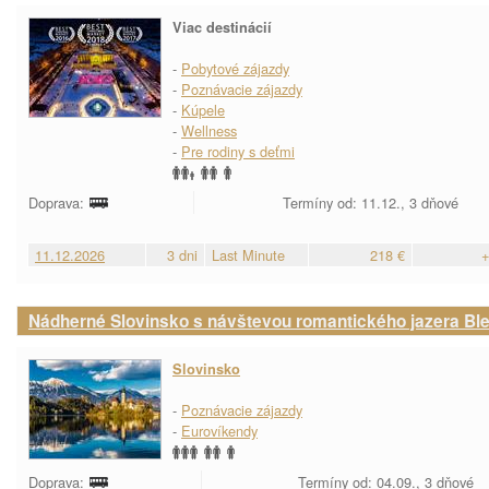
Viac destinácií
-
Pobytové zájazdy
-
Poznávacie zájazdy
-
Kúpele
-
Wellness
-
Pre rodiny s deťmi
Doprava:
Termíny od: 11.12., 3 dňové
11.12.2026
3 dni
Last Minute
218 €
+
Nádherné Slovinsko s návštevou romantického jazera Bl
Slovinsko
-
Poznávacie zájazdy
-
Eurovíkendy
Doprava:
Termíny od: 04.09., 3 dňové