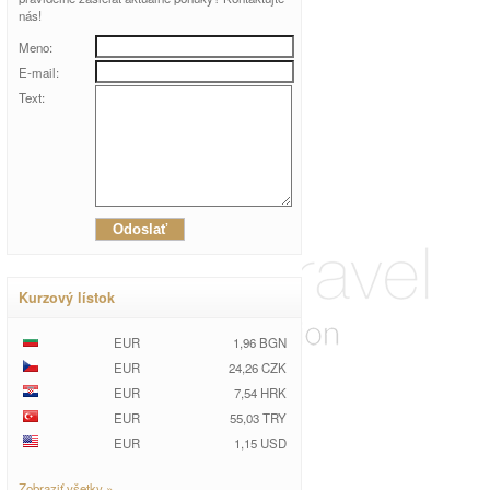
nás!
Meno:
E-mail:
Text:
Kurzový lístok
EUR
1,96 BGN
EUR
24,26 CZK
EUR
7,54 HRK
EUR
55,03 TRY
EUR
1,15 USD
Zobraziť všetky »