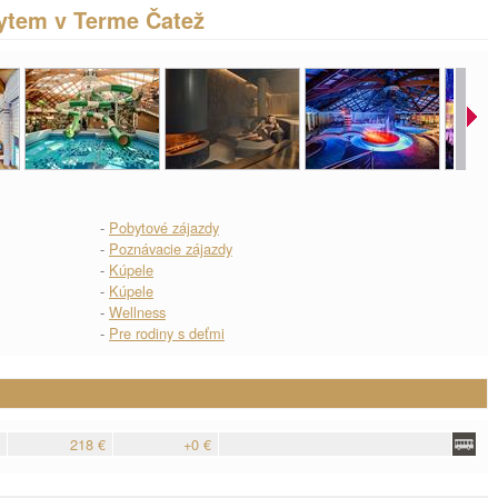
ytem v Terme Čatež
-
Pobytové zájazdy
-
Poznávacie zájazdy
-
Kúpele
-
Kúpele
-
Wellness
-
Pre rodiny s deťmi
218 €
+0 €