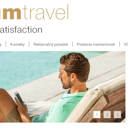
y
Kontakty
Reklamačný poriadok
Poistenie insolventnosti
V
1
2
3