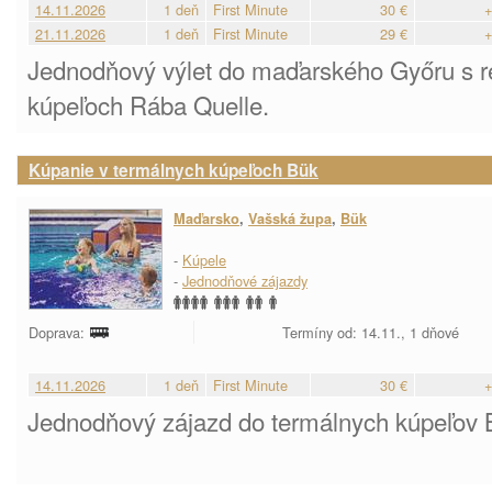
14.11.2026
1 deň
First Minute
30 €
+
21.11.2026
1 deň
First Minute
29 €
+
Jednodňový výlet do maďarského Győru s r
kúpeľoch Rába Quelle.
Kúpanie v termálnych kúpeľoch Bük
Maďarsko
,
Vašská župa
,
Bük
-
Kúpele
-
Jednodňové zájazdy
Doprava:
Termíny od: 14.11., 1 dňové
14.11.2026
1 deň
First Minute
30 €
+
Jednodňový zájazd do termálnych kúpeľov 