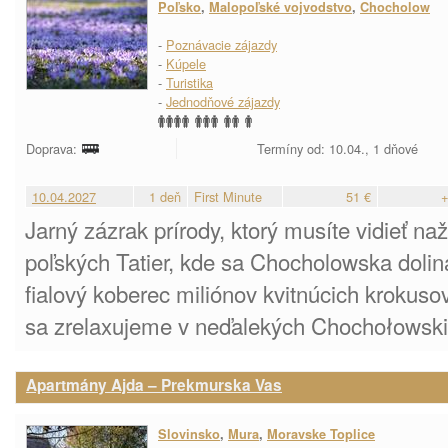
Poľsko
,
Malopoľské vojvodstvo
,
Chocholow
-
Poznávacie zájazdy
-
Kúpele
-
Turistika
-
Jednodňové zájazdy
Doprava:
Termíny od: 10.04., 1 dňové
10.04.2027
1 deň
First Minute
51 €
+
Jarný zázrak prírody, ktorý musíte vidieť na
poľských Tatier, kde sa Chocholowska doli
fialový koberec miliónov kvitnúcich krokuso
sa zrelaxujeme v neďalekých Chochołowski
Apartmány Ajda – Prekmurska Vas
Slovinsko
,
Mura
,
Moravske Toplice