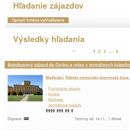
Hľadanie zájazdov
Výsledky hľadania
1
2
3
...
8
Autobusový zájazd do Győru a relax v termálnych kúpeľo
Maďarsko
,
Rábsko-mošonsko-šopronská župa
-
Poznávacie zájazdy
-
Kúpele
-
Wellness
-
Jednodňové zájazdy
Doprava:
Termíny od: 14.11., 1 dňové