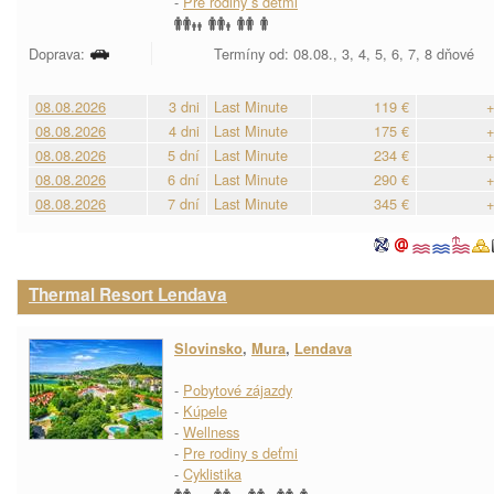
-
Pre rodiny s deťmi
Doprava:
Termíny od: 08.08., 3, 4, 5, 6, 7, 8 dňové
08.08.2026
3 dni
Last Minute
119 €
+
08.08.2026
4 dni
Last Minute
175 €
+
08.08.2026
5 dní
Last Minute
234 €
+
08.08.2026
6 dní
Last Minute
290 €
+
08.08.2026
7 dní
Last Minute
345 €
+
Thermal Resort Lendava
Slovinsko
,
Mura
,
Lendava
-
Pobytové zájazdy
-
Kúpele
-
Wellness
-
Pre rodiny s deťmi
-
Cyklistika