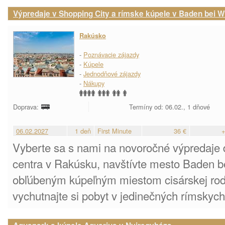
Výpredaje v Shopping City a rímske kúpele v Baden bei W
Rakúsko
-
Poznávacie zájazdy
-
Kúpele
-
Jednodňové zájazdy
-
Nákupy
Doprava:
Termíny od: 06.02., 1 dňové
06.02.2027
1 deň
First Minute
36 €
+
Vyberte sa s nami na novoročné výpredaje
centra v Rakúsku, navštívte mesto Baden be
obľúbeným kúpeľným miestom cisárskej ro
vychutnajte si pobyt v jedinečných rímskyc