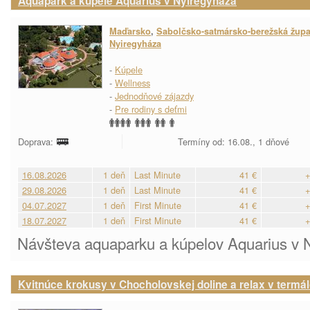
Aquapark a kúpele Aquarius v Nyiregyháza
Maďarsko
,
Sabolčsko-satmársko-berežská žup
Nyiregyháza
-
Kúpele
-
Wellness
-
Jednodňové zájazdy
-
Pre rodiny s deťmi
Doprava:
Termíny od: 16.08., 1 dňové
16.08.2026
1 deň
Last Minute
41 €
+
29.08.2026
1 deň
Last Minute
41 €
+
04.07.2027
1 deň
First Minute
41 €
+
18.07.2027
1 deň
First Minute
41 €
+
Návšteva aquaparku a kúpelov Aquarius v 
Kvitnúce krokusy v Chocholovskej doline a relax v termá