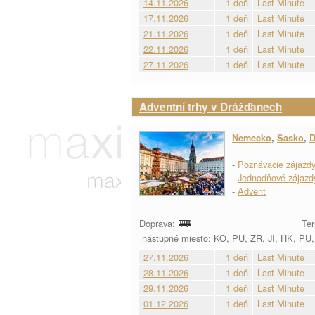
14.11.2026
1 deň
Last Minute
17.11.2026
1 deň
Last Minute
21.11.2026
1 deň
Last Minute
22.11.2026
1 deň
Last Minute
27.11.2026
1 deň
Last Minute
Adventní trhy v Drážďanech
Nemecko
,
Sasko
,
D
-
Poznávacie zájazd
-
Jednodňové zájazd
-
Advent
Doprava:
Ter
nástupné miesto: KO, PU, ZR, JI, HK, PU,
27.11.2026
1 deň
Last Minute
28.11.2026
1 deň
Last Minute
29.11.2026
1 deň
Last Minute
01.12.2026
1 deň
Last Minute