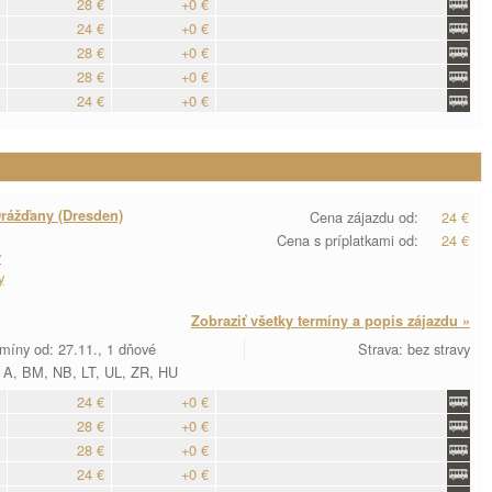
28 €
+0 €
24 €
+0 €
28 €
+0 €
28 €
+0 €
24 €
+0 €
rážďany (Dresden)
Cena zájazdu od:
24 €
Cena s príplatkami od:
24 €
y
y
Zobraziť všetky termíny a popis zájazdu »
míny od: 27.11., 1 dňové
Strava: bez stravy
 A, BM, NB, LT, UL, ZR, HU
24 €
+0 €
28 €
+0 €
28 €
+0 €
24 €
+0 €