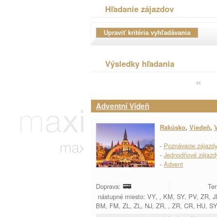
Hľadanie zájazdov
Výsledky hľadania
Adventní Vídeň
Rakúsko
,
Viedeň
,
-
Poznávacie zájazd
-
Jednodňové zájazd
-
Advent
Doprava:
Ter
nástupné miesto: VY, , KM, SY, PV, ZR, J
BM, FM, ZL, ZL, NJ, ZR, , ZR, CR, HU, S