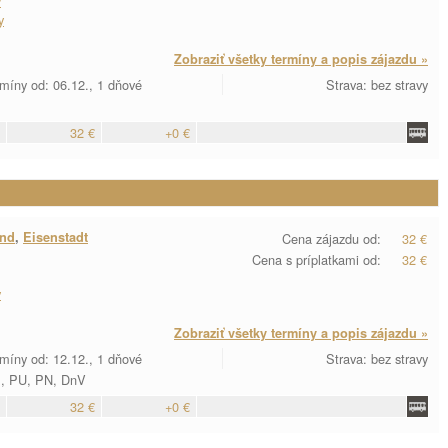
y
y
Zobraziť všetky termíny a popis zájazdu »
míny od: 06.12., 1 dňové
Strava: bez stravy
32 €
+0 €
and
,
Eisenstadt
Cena zájazdu od:
32 €
Cena s príplatkami od:
32 €
y
Zobraziť všetky termíny a popis zájazdu »
míny od: 12.12., 1 dňové
Strava: bez stravy
M, PU, PN, DnV
32 €
+0 €