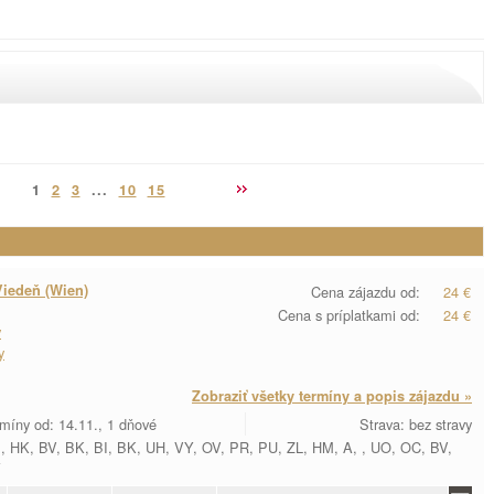
1
2
3
...
10
15
Viedeň (Wien)
Cena zájazdu od:
24 €
Cena s príplatkami od:
24 €
y
y
Zobraziť všetky termíny a popis zájazdu »
míny od: 14.11., 1 dňové
Strava: bez stravy
I, HK, BV, BK, BI, BK, UH, VY, OV, PR, PU, ZL, HM, A, , UO, OC, BV,
Y