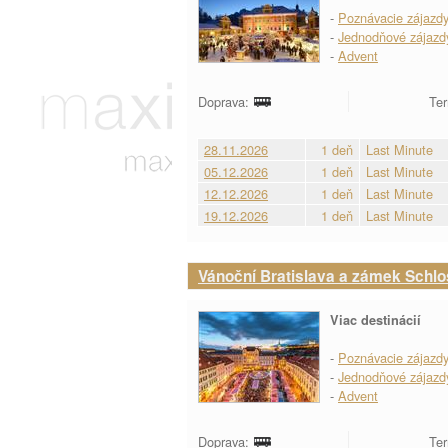
-
Poznávacie zájazd
-
Jednodňové zájazd
-
Advent
Doprava:
Ter
28.11.2026
1 deň
Last Minute
05.12.2026
1 deň
Last Minute
12.12.2026
1 deň
Last Minute
19.12.2026
1 deň
Last Minute
Vánoční Bratislava a zámek Schlo
Viac destinácií
-
Poznávacie zájazd
-
Jednodňové zájazd
-
Advent
Doprava:
Ter