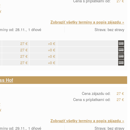
Cena s príplatkami od:
27 €
y
y
Zobraziť všetky termíny a popis zájazdu »
míny od: 28.11., 1 dňové
Strava: bez stravy
27 €
+0 €
27 €
+0 €
27 €
+0 €
27 €
+0 €
ss Hof
Cena zájazdu od:
27 €
Cena s príplatkami od:
27 €
y
y
Zobraziť všetky termíny a popis zájazdu »
míny od: 29.11., 1 dňové
Strava: bez stravy