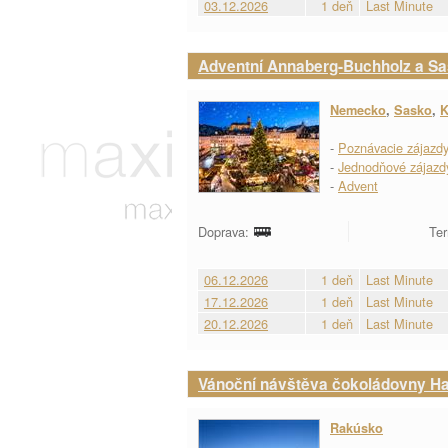
03.12.2026
1 deň
Last Minute
Adventní Annaberg-Buchholz a S
Nemecko
,
Sasko
,
K
-
Poznávacie zájazd
-
Jednodňové zájazd
-
Advent
Doprava:
Ter
06.12.2026
1 deň
Last Minute
17.12.2026
1 deň
Last Minute
20.12.2026
1 deň
Last Minute
Vánoční návštěva čokoládovny Ha
Rakúsko