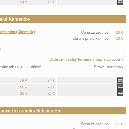
24 €
+0 €
aská Kamenice
amenica (Chemnitz)
Cena zájazdu od:
26 €
Cena s príplatkami od:
26 €
y
y
Zobraziť všetky termíny a popis zájazdu »
míny od: 06.12., 1 dňové
Strava: bez stravy
26 €
+0 €
26 €
+0 €
26 €
+0 €
uswirth a zámku Schloss Hof
Cena zájazdu od:
27 €