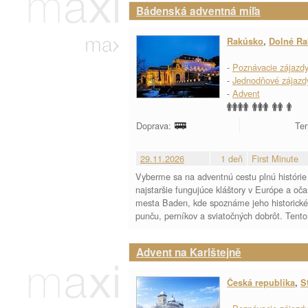
Bádenská adventná míľa
Rakúsko
,
Dolné R
-
Poznávacie zájazd
-
Jednodňové zájazd
-
Advent
Doprava:
Ter
29.11.2026
1 deň
First Minute
Vyberme sa na adventnú cestu plnú histórie 
najstaršie fungujúce kláštory v Európe a oč
mesta Baden, kde spoznáme jeho historické 
punču, perníkov a sviatočných dobrôt. Tento 
Advent na Karlštejně
Česká republika
,
S