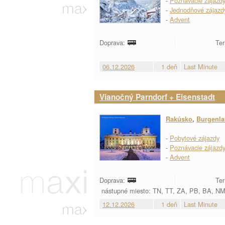
-
Poznávacie zájazd
-
Jednodňové zájazd
-
Advent
Doprava:
Ter
06.12.2026
1 deň
Last Minute
Vianočný Parndorf + Eisenstadt
Rakúsko
,
Burgenl
-
Pobytové zájazdy
-
Poznávacie zájazd
-
Advent
Doprava:
Ter
nástupné miesto: TN, TT, ZA, PB, BA, N
12.12.2026
1 deň
Last Minute