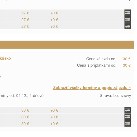
27 €
+0 €
27 €
+0 €
27 €
+0 €
akúsko
Cena zájazdu od:
30 €
Cena s príplatkami od:
30 €
y
y
Zobraziť všetky termíny a popis zájazdu »
míny od: 04.12., 1 dňové
Strava: bez stravy
30 €
+0 €
30 €
+0 €
30 €
+0 €