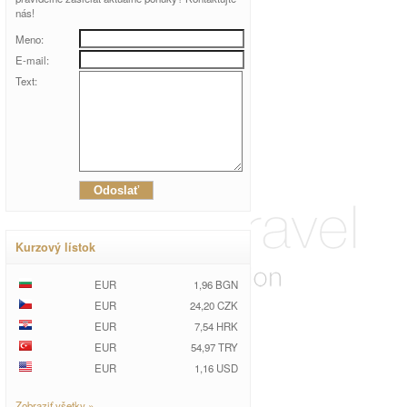
nás!
Meno:
E-mail:
Text:
Kurzový lístok
EUR
1,96 BGN
EUR
24,20 CZK
EUR
7,54 HRK
EUR
54,97 TRY
EUR
1,16 USD
Zobraziť všetky »