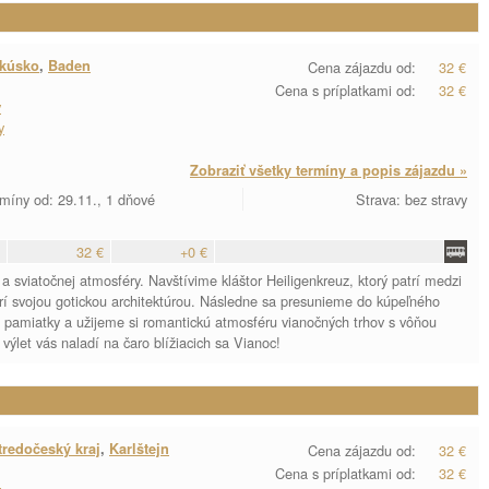
akúsko
,
Baden
Cena zájazdu od:
32 €
Cena s príplatkami od:
32 €
y
y
Zobraziť všetky termíny a popis zájazdu »
míny od: 29.11., 1 dňové
Strava: bez stravy
32 €
+0 €
a sviatočnej atmosféry. Navštívime kláštor Heiligenkreuz, ktorý patrí medzi
arí svojou gotickou architektúrou. Následne sa presunieme do kúpeľného
pamiatky a užijeme si romantickú atmosféru vianočných trhov s vôňou
výlet vás naladí na čaro blížiacich sa Vianoc!
tredočeský kraj
,
Karlštejn
Cena zájazdu od:
32 €
Cena s príplatkami od:
32 €