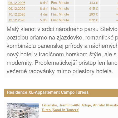
06.12.2026
6 dní
First Minute
443 €
+
06.12.2026
8 dní
First Minute
615 €
+
10.12.2026
4 dni
First Minute
293 €
+
13.12.2026
5 dní
First Minute
372 €
+
Malý klenot v srdci národného parku Stelvio
pozíciou priamo na zjazdovke, romantické p
kombináciu panenskej prírody a nádhernýc
nový hotel v tradičnom horskom štýle, ale
modernity. Problematickejší prístup len l
večerné radovánky mimo priestory hotela.
Residence XL-Appartement Campo Turess
Taliansko
,
Trentino-Alto Adige
,
Ahrntal Klausb
Tures (Sand in Taufers)