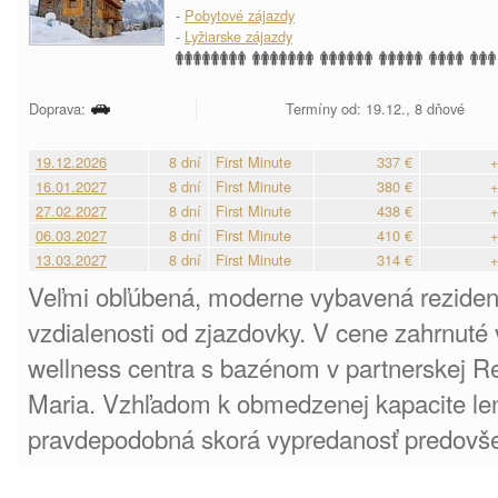
-
Pobytové zájazdy
-
Lyžiarske zájazdy
Doprava:
Termíny od: 19.12., 8 dňové
19.12.2026
8 dní
First Minute
337 €
+
16.01.2027
8 dní
First Minute
380 €
+
27.02.2027
8 dní
First Minute
438 €
+
06.03.2027
8 dní
First Minute
410 €
+
13.03.2027
8 dní
First Minute
314 €
+
Veľmi obľúbená, moderne vybavená rezidenc
vzdialenosti od zjazdovky. V cene zahrnuté
wellness centra s bazénom v partnerskej Re
Maria. Vzhľadom k obmedzenej kapacite le
pravdepodobná skorá vypredanosť predovše