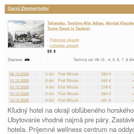
Garni Zimmerhofer
Taliansko
,
Trentino-Alto Adige
,
Ahrntal Klausb
Tures (Sand in Taufers)
-
Pobytové zájazdy
-
Lyžiarske zájazdy
Doprava:
Termíny od: 08.12., 4, 5, 6, 7, 8 d
08.12.2026
5 dní
First Minute
380 €
+
12.12.2026
8 dní
First Minute
643 €
+
13.12.2026
4 dni
First Minute
278 €
+
13.12.2026
5 dní
First Minute
384 €
+
13.12.2026
6 dní
First Minute
481 €
+
Kľudný hotel na okraji obľúbeného horskéh
Ubytovanie vhodné najmä pre páry. Zastávka
hotela. Príjemné wellness centrum na oddyc