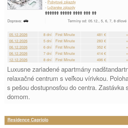
-
Pobytové zájazdy
-
Lyžiarske zájazdy
Doprava:
Termíny od: 05.12., 5, 6, 7, 8 dňové
05.12.2026
8 dní
First Minute
481 €
+
06.12.2026
5 dní
First Minute
283 €
+
06.12.2026
6 dní
First Minute
352 €
+
06.12.2026
7 dní
First Minute
414 €
+
12.12.2026
8 dní
First Minute
496 €
+
Luxusne zariadené apartmány nadštandart
relaxačné centrum s veľkou vírivkou. Poloh
s pešou dostupnosťou do centra. Zastávka 
domom.
Residence Capriolo