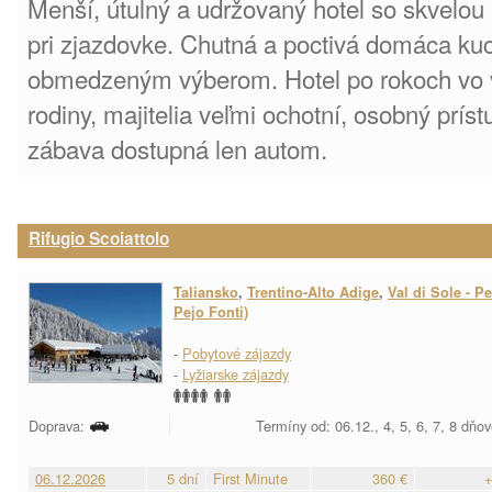
Menší, útulný a udržovaný hotel so skvelou
pri zjazdovke. Chutná a poctivá domáca kuc
obmedzeným výberom. Hotel po rokoch vo v
rodiny, majitelia veľmi ochotní, osobný prís
zábava dostupná len autom.
Rifugio Scoiattolo
Taliansko
,
Trentino-Alto Adige
,
Val di Sole - Pe
Pejo Fonti)
-
Pobytové zájazdy
-
Lyžiarske zájazdy
Doprava:
Termíny od: 06.12., 4, 5, 6, 7, 8 dňo
06.12.2026
5 dní
First Minute
360 €
+