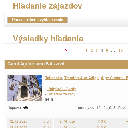
Hľadanie zájazdov
Výsledky hľadania
1
2
3
4
5
...
10
Garni Agriturismo Salizzoni
Taliansko
,
Trentino-Alto Adige
,
Alpe Cimbra - F
-
Pobytové zájazdy
-
Lyžiarske zájazdy
Doprava:
Termíny od: 12.12., 6, 8 dňové
12.12.2026
8 dní
First Minute
416 €
+
13.12.2026
6 dní
First Minute
310 €
+