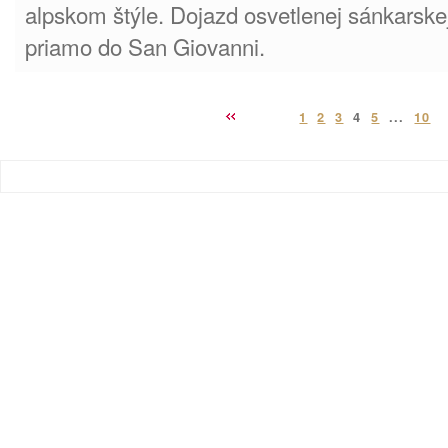
alpskom štýle. Dojazd osvetlenej sánkarske
priamo do San Giovanni.
1
2
3
4
5
...
10