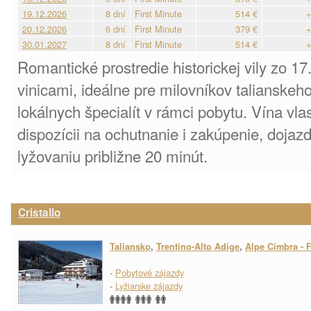
19.12.2026
8 dní
First Minute
514 €
+
20.12.2026
6 dní
First Minute
379 €
+
30.01.2027
8 dní
First Minute
514 €
+
Romantické prostredie historickej vily zo 17
vinicami, ideálne pre milovníkov talianskeh
lokálnych špecialít v rámci pobytu. Vína vla
dispozícii na ochutnanie i zakúpenie, dojaz
lyžovaniu približne 20 minút.
Cristallo
Taliansko
,
Trentino-Alto Adige
,
Alpe Cimbra - F
-
Pobytové zájazdy
-
Lyžiarske zájazdy