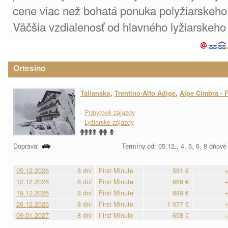
cene viac než bohatá ponuka polyžiarskeho
Väčšia vzdialenosť od hlavného lyžiarskeho 
Ortesino
Taliansko
,
Trentino-Alto Adige
,
Alpe Cimbra - F
-
Pobytové zájazdy
-
Lyžiarske zájazdy
Doprava:
Termíny od: 05.12., 4, 5, 6, 8 dňové
05.12.2026
8 dní
First Minute
581 €
+
12.12.2026
8 dní
First Minute
669 €
+
19.12.2026
8 dní
First Minute
889 €
+
26.12.2026
8 dní
First Minute
1 077 €
+
09.01.2027
8 dní
First Minute
658 €
+