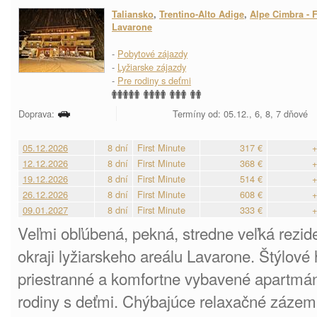
Taliansko
,
Trentino-Alto Adige
,
Alpe Cimbra - F
Lavarone
-
Pobytové zájazdy
-
Lyžiarske zájazdy
-
Pre rodiny s deťmi
Doprava:
Termíny od: 05.12., 6, 8, 7 dňové
05.12.2026
8 dní
First Minute
317 €
+
12.12.2026
8 dní
First Minute
368 €
+
19.12.2026
8 dní
First Minute
514 €
+
26.12.2026
8 dní
First Minute
608 €
+
09.01.2027
8 dní
First Minute
333 €
+
Veľmi obľúbená, pekná, stredne veľká rezide
okraji lyžiarskeho areálu Lavarone. Štýlové h
priestranné a komfortne vybavené apartmány
rodiny s deťmi. Chýbajúce relaxačné zázem