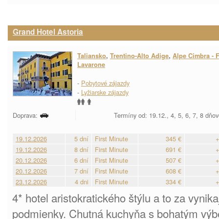
Grand Hotel Astoria
Taliansko
,
Trentino-Alto Adige
,
Alpe Cimbra - F
Lavarone
-
Pobytové zájazdy
-
Lyžiarske zájazdy
Doprava:
Termíny od: 19.12., 4, 5, 6, 7, 8 dňo
19.12.2026
5 dní
First Minute
345 €
+
19.12.2026
8 dní
First Minute
691 €
+
20.12.2026
6 dní
First Minute
507 €
+
20.12.2026
7 dní
First Minute
608 €
+
23.12.2026
4 dni
First Minute
334 €
+
4* hotel aristokratického štýlu a to za vyni
podmienky. Chutná kuchyňa s bohatým výb