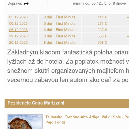
Doprava:
Termíny od: 05.12., 5, 6, 8 dňové
05.12.2026
8 dní
First Minute
414 €
+
06.12.2026
5 dní
First Minute
271 €
+
06.12.2026
6 dní
First Minute
337 €
+
19.12.2026
8 dní
First Minute
658 €
+
20.12.2026
8 dní
First Minute
658 €
+
Základným kladom fantastická poloha priam
lyžiach až do hotela. Za poplatok možnosť 
snežnom skútri organizovaných majiteľom h
večernou zábavou len autom ako daň za po
Rezidencia Casa Marizzoni
Taliansko
,
Trentino-Alto Adige
,
Val di Sole - Pe
Pejo Fonti)