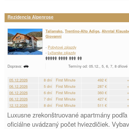
Rezidencia Alpenrose
Taliansko
,
Trentino-Alto Adige
,
Ahrntal Klausb
Giovanni
-
Pobytové zájazdy
-
Lyžiarske zájazdy
Doprava:
Termíny od: 05.12., 5, 6, 7, 8 dňové
05.12.2026
8 dní
First Minute
492 €
+
06.12.2026
5 dní
First Minute
287 €
+
06.12.2026
6 dní
First Minute
360 €
+
06.12.2026
7 dní
First Minute
427 €
+
12.12.2026
8 dní
First Minute
511 €
+
Luxusne zrekonštruované apartmány podľa
oficiálne uvádzaný počet hviezdičiek. Vyb