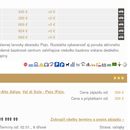
345 €
+0 €
356 €
+0 €
669 €
+0 €
824 €
+0 €
669 €
+0 €
lavnej lanovky skiareálu Pejo. Rozsiahla vybavenosť aj ponuka aktívneho
derné bazénové centrum zahŕňajúce niekoľko bazénov vrátane destkého.
piny.
-Alto Adige
,
Val di Sole - Peio (Pejo,
Cena zájazdu od:
356 €
Cena s príplatkami od:
356 €
Zobraziť všetky termíny a popis zájazdu »
Termíny od: 02.01., 8 dňové
Strava: raňajky