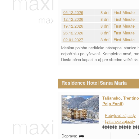
05.12.2026
8 dní
First Minute
12.12.2026
8 dní
First Minute
19.12.2026
8 dní
First Minute
26.12.2026
8 dní
First Minute
02.01.2027
8 dní
First Minute
Ideálna poloha neďaleko nástupnej stanice h
odpočinku po lyžovaní. Kompletne nové, mo
Dostatočná kapacita aj pre stredne veľké sku
Residence Hotel Santa Maria
Taliansko
,
Trentino
Pejo Fonti)
-
Pobytové zájazdy
-
Lyžiarske zájazdy
Doprava: