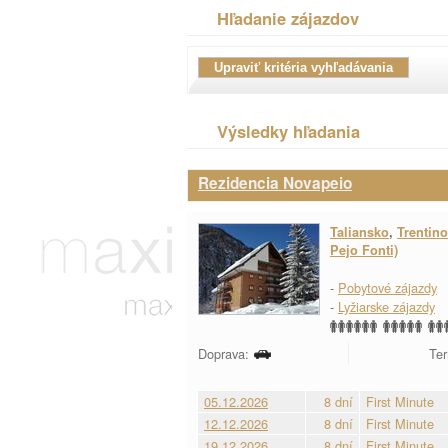
Hľadanie zájazdov
Výsledky hľadania
Rezidencia Novapeio
Taliansko
,
Trentino
Pejo Fonti)
-
Pobytové zájazdy
-
Lyžiarske zájazdy
Doprava:
Ter
05.12.2026
8 dní
First Minute
12.12.2026
8 dní
First Minute
19.12.2026
8 dní
First Minute