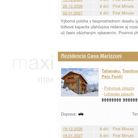
26.12.2026
8 dní
First Minute
02.01.2027
8 dní
First Minute
Výborná poloha v bezprostrednom dosahu lyž
lôžková kapacita uľahčujúca riešenie aj rozs
už často ošúchaným vybavením. Povinná úhra
Rezidencia Casa Marizzoni
Taliansko
,
Trentino
Pejo Fonti)
-
Pobytové zájazdy
-
Lyžiarske zájazdy
Doprava:
Ter
19.12.2026
8 dní
First Minute
16.01.2027
8 dní
First Minute