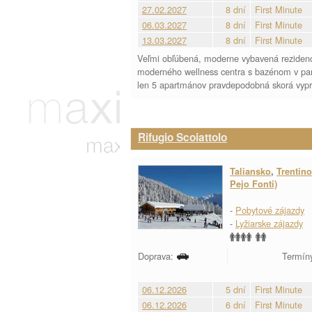
27.02.2027
8 dní
First Minute
06.03.2027
8 dní
First Minute
13.03.2027
8 dní
First Minute
Veľmi obľúbená, moderne vybavená rezidencia
moderného wellness centra s bazénom v par
len 5 apartmánov pravdepodobná skorá vypr
Rifugio Scoiattolo
Taliansko
,
Trentino
Pejo Fonti)
-
Pobytové zájazdy
-
Lyžiarske zájazdy
Doprava:
Termíny
06.12.2026
5 dní
First Minute
06.12.2026
6 dní
First Minute