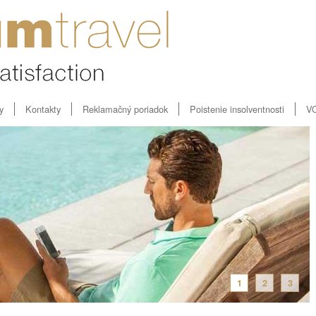
y
Kontakty
Reklamačný poriadok
Poistenie insolventnosti
V
1
2
3