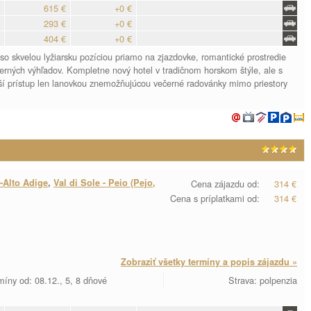
615 €
+0 €
293 €
+0 €
404 €
+0 €
 so skvelou lyžiarsku pozíciou priamo na zjazdovke, romantické prostredie
erných výhľadov. Kompletne nový hotel v tradičnom horskom štýle, ale s
í prístup len lanovkou znemožňujúcou večerné radovánky mimo priestory
-Alto Adige
,
Val di Sole - Peio (Pejo,
Cena zájazdu od:
314 €
Cena s príplatkami od:
314 €
Zobraziť všetky termíny a popis zájazdu »
míny od: 08.12., 5, 8 dňové
Strava: polpenzia