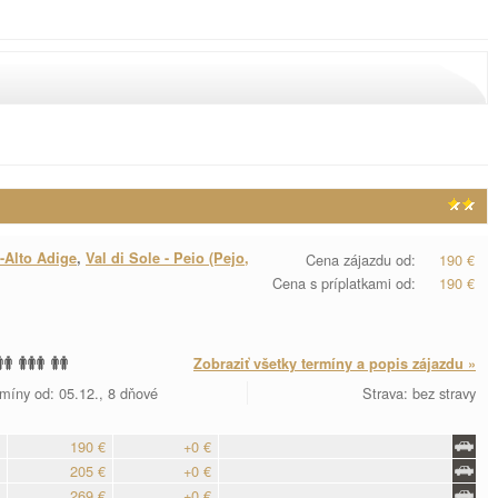
-Alto Adige
,
Val di Sole - Peio (Pejo,
Cena zájazdu od:
190 €
Cena s príplatkami od:
190 €
Zobraziť všetky termíny a popis zájazdu »
míny od: 05.12., 8 dňové
Strava: bez stravy
190 €
+0 €
205 €
+0 €
269 €
+0 €