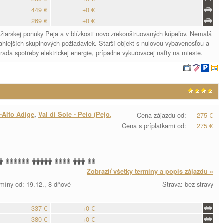
449 €
+0 €
269 €
+0 €
iarskej ponuky Peja a v blízkosti novo zrekonštruovaných kúpeľov. Nemalá
iahlejších skupinových požiadaviek. Starší objekt s nulovou vybavenosťou a
da spotreby elektrickej energie, prípadne vykurovacej nafty na mieste.
-Alto Adige
,
Val di Sole - Peio (Pejo,
Cena zájazdu od:
275 €
Cena s príplatkami od:
275 €
Zobraziť všetky termíny a popis zájazdu »
míny od: 19.12., 8 dňové
Strava: bez stravy
337 €
+0 €
380 €
+0 €