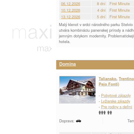
06.12.2026
8 dní
First Minute
10.12.2026
4 dni
First Minute
13.12.2026
5 dní
First Minute
Malý klenot v srdci národného parku Stelvio
utvára kombináciu panenskej prírody a nádh
jemným dotykom modernity. Problematickejš
hotela.
Domina
Taliansko
,
Trentino
Pejo Fonti)
-
Pobytové zájazdy
-
Lyžiarske zájazdy
-
Pre rodiny s deťmi
Doprava:
Ter