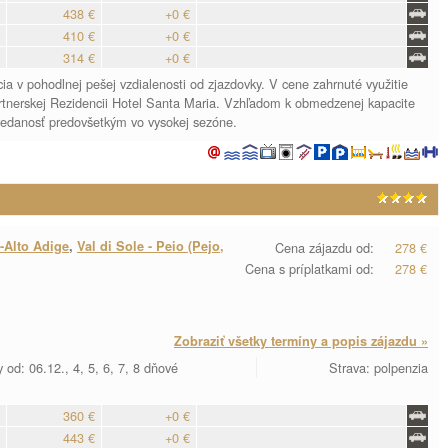
438 €
+0 €
410 €
+0 €
314 €
+0 €
 v pohodlnej pešej vzdialenosti od zjazdovky. V cene zahrnuté využitie
tnerskej Rezidencii Hotel Santa Maria. Vzhľadom k obmedzenej kapacite
edanosť predovšetkým vo vysokej sezóne.
-Alto Adige
,
Val di Sole - Peio (Pejo,
Cena zájazdu od:
278 €
Cena s príplatkami od:
278 €
Zobraziť všetky termíny a popis zájazdu »
 od: 06.12., 4, 5, 6, 7, 8 dňové
Strava: polpenzia
360 €
+0 €
443 €
+0 €