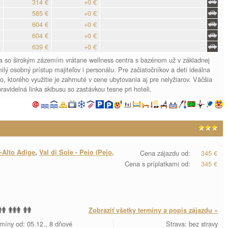
314 €
+0 €
585 €
+0 €
604 €
+0 €
604 €
+0 €
639 €
+0 €
ta so širokým zázemím vrátane wellness centra s bazénom už v základnej
lý osobný prístup majiteľov i personálu. Pre začiatočníkov a deti ideálna
o, ktorého využitie je zahrnuté v cene ubytovania aj pre nelyžiarov. Väčšia
ravidelná linka skibusu so zastávkou tesne pri hoteli.
-Alto Adige
,
Val di Sole - Peio (Pejo,
Cena zájazdu od:
345 €
Cena s príplatkami od:
345 €
Zobraziť všetky termíny a popis zájazdu »
míny od: 05.12., 8 dňové
Strava: bez stravy