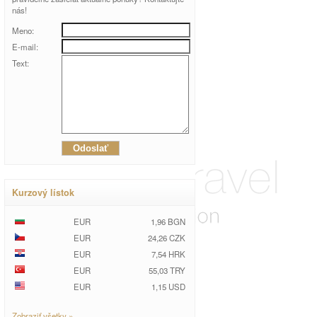
nás!
Meno:
E-mail:
Text:
Kurzový lístok
EUR
1,96 BGN
EUR
24,26 CZK
EUR
7,54 HRK
EUR
55,03 TRY
EUR
1,15 USD
Zobraziť všetky »