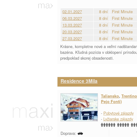
02.01.2027
8 dní
First Minute
06.03.2027
8 dní
First Minute
13.03.2027
8 dní
First Minute
20.03.2027
8 dní
First Minute
27.03.2027
8 dní
First Minute
Krásne, kompletne nové a veľmi nadštandar
bazéna. Kľudná pozícia v obklopení prírodou 
predpoklad skorej obsadenosti.
Residence 3Mila
Taliansko
,
Trentino
Pejo Fonti)
-
Pobytové zájazdy
-
Lyžiarske zájazdy
Doprava: