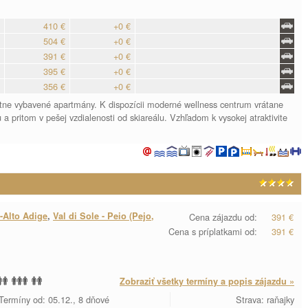
410 €
+0 €
504 €
+0 €
391 €
+0 €
395 €
+0 €
356 €
+0 €
tne vybavené apartmány. K dispozícii moderné wellness centrum vrátane
a pritom v pešej vzdialenosti od skiareálu. Vzhľadom k vysokej atraktivite
-Alto Adige
,
Val di Sole - Peio (Pejo,
Cena zájazdu od:
391 €
Cena s príplatkami od:
391 €
Zobraziť všetky termíny a popis zájazdu »
Termíny od: 05.12., 8 dňové
Strava: raňajky