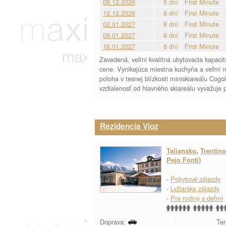
08.12.2026
5 dní
First Minute
12.12.2026
8 dní
First Minute
02.01.2027
8 dní
First Minute
09.01.2027
8 dní
First Minute
16.01.2027
8 dní
First Minute
Zavedená, veľmi kvalitná ubytovacia kapaci
cene. Vynikajúca miestna kuchyňa a veľmi mi
poloha v tesnej blízkosti miniskiareálu Cogol
vzdialenosť od hlavného skiareálu vyvažuje p
Rezidencia Vioz
Taliansko
,
Trentino
Pejo Fonti)
-
Pobytové zájazdy
-
Lyžiarske zájazdy
-
Pre rodiny s deťmi
Doprava:
Ter