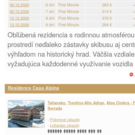
06.12.2026
6 dní
First Minute
283 €
+
06.12.2026
7 dní
First Minute
314 €
+
12.12.2026
8 dní
First Minute
376 €
+
13.12.2026
6 dní
First Minute
294 €
+
Obľúbená rezidencia s rodinnou atmosférou
prostredí neďaleko zástavky skibusu aj cen
výhľadom na historický hrad. Väčšia vzdiale
vyžadujúca každodenné využívanie vozidla 
Residence Casa Alpina
Taliansko
,
Trentino-Alto Adige
,
Alpe Cimbra - F
Serrada
-
Pobytové zájazdy
-
Lyžiarske zájazdy