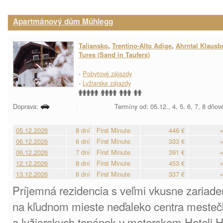
Apartmánový dům Mühlegg
Taliansko
,
Trentino-Alto Adige
,
Ahrntal Klausb
Tures (Sand in Taufers)
-
Pobytové zájazdy
-
Lyžiarske zájazdy
Doprava:
Termíny od: 05.12., 4, 5, 6, 7, 8 dňov
05.12.2026
8 dní
First Minute
446 €
+
06.12.2026
6 dní
First Minute
333 €
+
06.12.2026
7 dní
First Minute
391 €
+
12.12.2026
8 dní
First Minute
453 €
+
13.12.2026
6 dní
First Minute
337 €
+
Príjemná rezidencia s veľmi vkusne zariad
na kľudnom mieste neďaleko centra mesteč
a lyžiarskych topánok v materskom Hoteli H