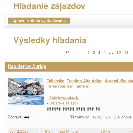
Hľadanie zájazdov
Výsledky hľadania
1
2
3
4
...
10
11
Residence Auriga
Taliansko
,
Trentino-Alto Adige
,
Ahrntal Klausb
Tures (Sand in Taufers)
-
Pobytové zájazdy
-
Lyžiarske zájazdy
Doprava:
Termíny od: 05.12., 5, 6, 7, 8 dňové
05.12.2026
8 dní
First Minute
364 €
+