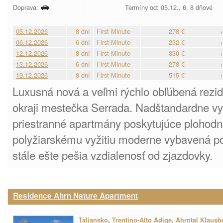
Doprava:
Termíny od: 05.12., 6, 8 dňové
05.12.2026
8 dní
First Minute
278 €
+
06.12.2026
6 dní
First Minute
232 €
+
12.12.2026
8 dní
First Minute
330 €
+
13.12.2026
6 dní
First Minute
278 €
+
19.12.2026
8 dní
First Minute
515 €
+
Luxusná nová a veľmi rýchlo obľúbená rezide
okraji mestečka Serrada. Nadštandardne v
priestranné apartmány poskytujúce plohod
polyžiarskému vyžitiu moderne vybavená pos
stále ešte pešia vzdialenosť od zjazdovky.
Residence Ahrn Nature Apartment
Taliansko
,
Trentino-Alto Adige
,
Ahrntal Klausb