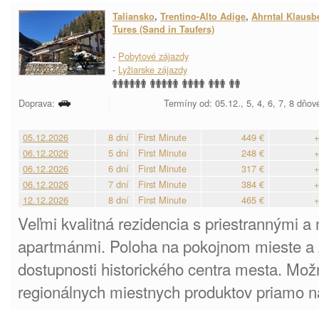
Taliansko
,
Trentino-Alto Adige
,
Ahrntal Klausb
Tures (Sand in Taufers)
-
Pobytové zájazdy
-
Lyžiarske zájazdy
Doprava:
Termíny od: 05.12., 5, 4, 6, 7, 8 dňov
05.12.2026
8 dní
First Minute
449 €
+
06.12.2026
5 dní
First Minute
248 €
+
06.12.2026
6 dní
First Minute
317 €
+
06.12.2026
7 dní
First Minute
384 €
+
12.12.2026
8 dní
First Minute
465 €
+
Veľmi kvalitná rezidencia s priestrannými 
apartmánmi. Poloha na pokojnom mieste a 
dostupnosti historického centra mesta. Mož
regionálnych miestnych produktov priamo n