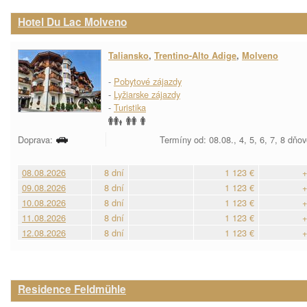
Hotel Du Lac Molveno
Taliansko
,
Trentino-Alto Adige
,
Molveno
-
Pobytové zájazdy
-
Lyžiarske zájazdy
-
Turistika
Doprava:
Termíny od: 08.08., 4, 5, 6, 7, 8 dňo
08.08.2026
8 dní
1 123 €
+
09.08.2026
8 dní
1 123 €
+
10.08.2026
8 dní
1 123 €
+
11.08.2026
8 dní
1 123 €
+
12.08.2026
8 dní
1 123 €
+
Residence Feldmühle