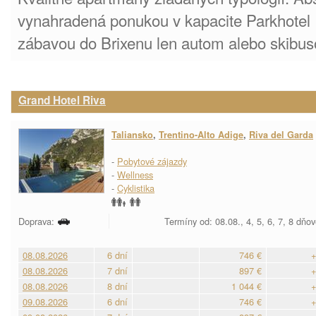
vynahradená ponukou v kapacite Parkhotel
zábavou do Brixenu len autom alebo skibu
Grand Hotel Riva
Taliansko
,
Trentino-Alto Adige
,
Riva del Garda
-
Pobytové zájazdy
-
Wellness
-
Cyklistika
Doprava:
Termíny od: 08.08., 4, 5, 6, 7, 8 dňo
08.08.2026
6 dní
746 €
+
08.08.2026
7 dní
897 €
+
08.08.2026
8 dní
1 044 €
+
09.08.2026
6 dní
746 €
+