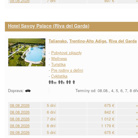
09.08.2026
7 dní
897 €
+
Hotel Savoy Palace (Riva del Garda)
Taliansko
,
Trentino-Alto Adige
,
Riva del Garda
-
Pobytové zájazdy
-
Wellness
-
Turistika
-
Pre rodiny s deťmi
-
Cyklistika
Doprava:
Termíny od: 08.08., 4, 5, 6, 7, 8 d
08.08.2026
5 dní
675 €
+
08.08.2026
6 dní
842 €
+
08.08.2026
7 dní
1 012 €
+
08.08.2026
8 dní
1 179 €
+
09.08.2026
5 dní
675 €
+