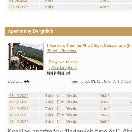
08.08.2026
8 dní
746 €
+
09.08.2026
5 dní
425 €
+
Apartmány Bergblick
Taliansko
,
Trentino-Alto Adige
,
Bressanone (Bri
Plose - Plancios
-
Pobytové zájazdy
-
Lyžiarske zájazdy
Doprava:
Termíny od: 08.12., 5, 6, 7, 8 dňové
08.12.2026
5 dní
First Minute
263 €
+
12.12.2026
6 dní
First Minute
349 €
+
12.12.2026
7 dní
First Minute
410 €
+
12.12.2026
8 dní
First Minute
434 €
+
19.12.2026
6 dní
First Minute
399 €
+
Kvalitné apartmány žiadaných typológií. A