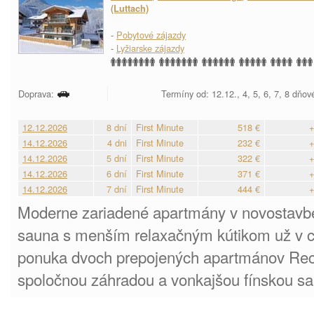
(Luttach)
-
Pobytové zájazdy
-
Lyžiarske zájazdy
Doprava:
Termíny od: 12.12., 4, 5, 6, 7, 8 dňov
12.12.2026
8 dní
First Minute
518 €
+
14.12.2026
4 dni
First Minute
232 €
+
14.12.2026
5 dní
First Minute
322 €
+
14.12.2026
6 dní
First Minute
371 €
+
14.12.2026
7 dní
First Minute
444 €
+
Moderne zariadené apartmány v novostavbe
sauna s menším relaxačným kútikom už v c
ponuka dvoch prepojených apartmánov Reci
spoločnou záhradou a vonkajšou fínskou s