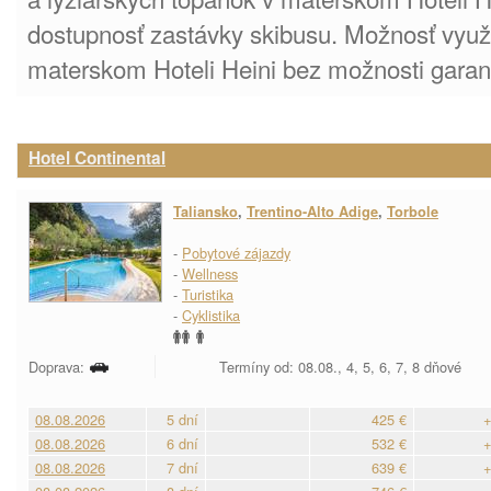
dostupnosť zastávky skibusu. Možnosť využi
materskom Hoteli Heini bez možnosti garanc
Hotel Continental
Taliansko
,
Trentino-Alto Adige
,
Torbole
-
Pobytové zájazdy
-
Wellness
-
Turistika
-
Cyklistika
Doprava:
Termíny od: 08.08., 4, 5, 6, 7, 8 dňové
08.08.2026
5 dní
425 €
+
08.08.2026
6 dní
532 €
+
08.08.2026
7 dní
639 €
+