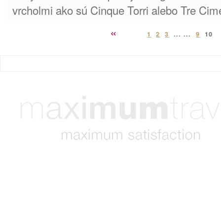
vrcholmi ako sú Cinque Torri alebo Tre Ci
1
2
3
... ...
9
10