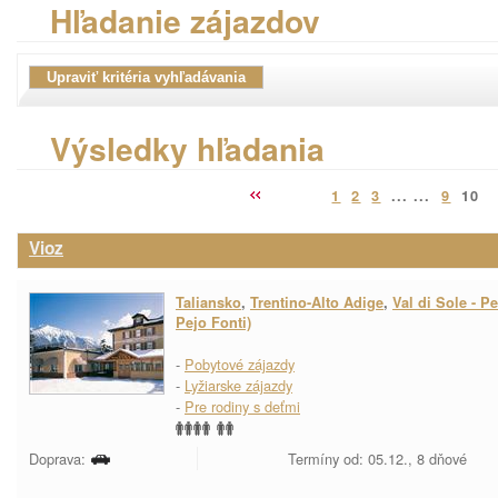
Hľadanie zájazdov
Výsledky hľadania
1
2
3
... ...
9
10
Vioz
Taliansko
,
Trentino-Alto Adige
,
Val di Sole - Pe
Pejo Fonti)
-
Pobytové zájazdy
-
Lyžiarske zájazdy
-
Pre rodiny s deťmi
Doprava:
Termíny od: 05.12., 8 dňové