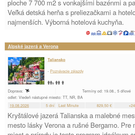
ploche 7 700 m2 s vonkajšími bazénmi a pa
Veľká detská herňa s preliezačkami a hotel
najmenších. Výborná hotelová kuchyňa.
Alpské jazerá a Verona
Taliansko
-
Poznávacie zájazdy
Doprava:
Termíny od: 19.08., 5 dňové
odlet: Viedeň nástupné miesto: TT, NR, BA
19.08.2026
5 dní
Last Minute
829,50 €
+24
Kryštálové jazerá Talianska a malebné mes
mesto lásky Verona a rušné Bergamo. Pre 
miest a prírody je tento program ideálnym 