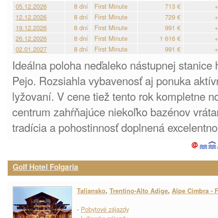
05.12.2026
8 dní
First Minute
713 €
+
12.12.2026
8 dní
First Minute
729 €
+
19.12.2026
8 dní
First Minute
991 €
+
26.12.2026
8 dní
First Minute
1 616 €
+
02.01.2027
8 dní
First Minute
991 €
+
Ideálna poloha neďaleko nástupnej stanice h
Pejo. Rozsiahla vybavenosť aj ponuka aktí
lyžovaní. V cene tiež tento rok kompletne
centrum zahŕňajúce niekoľko bazénov vrát
tradícia a pohostinnosť doplnená excelentn
Golf Hotel Folgaria
Taliansko
,
Trentino-Alto Adige
,
Alpe Cimbra - F
-
Pobytové zájazdy