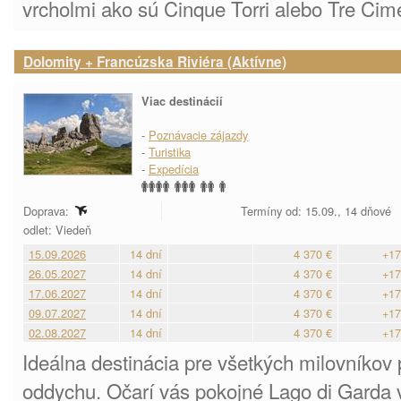
vrcholmi ako sú Cinque Torri alebo Tre Cim
Dolomity + Francúzska Riviéra (Aktívne)
Viac destinácií
-
Poznávacie zájazdy
-
Turistika
-
Expedícia
Doprava:
Termíny od: 15.09., 14 dňové
odlet: Viedeň
15.09.2026
14 dní
4 370 €
+17
26.05.2027
14 dní
4 370 €
+17
17.06.2027
14 dní
4 370 €
+17
09.07.2027
14 dní
4 370 €
+17
02.08.2027
14 dní
4 370 €
+17
Ideálna destinácia pre všetkých milovníkov 
oddychu. Očarí vás pokojné Lago di Garda 