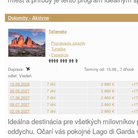
Dolomity - Aktívne
Taliansko
-
Poznávacie zájazdy
-
Turistika
-
Expedícia
Doprava:
Termíny od: 15.09., 7 dňové
odlet: Viedeň
15.09.2026
7 dní
2 860 €
+17
26.05.2027
7 dní
2 860 €
+17
17.06.2027
7 dní
2 860 €
+17
09.07.2027
7 dní
2 860 €
+17
02.08.2027
7 dní
2 860 €
+17
Ideálna destinácia pre všetkých milovníkov 
oddychu. Očarí vás pokojné Lago di Garda 