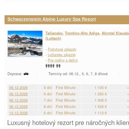
Schwarzenstein Alpine Luxury Spa Resort
Taliansko
,
Trentino-Alto Adige
,
Ahrntal Klausb
(Luttach)
-
Pobytové zájazdy
-
Lyžiarske zájazdy
-
Pre rodiny s deťmi
Doprava:
Termíny od: 06.12., 5, 6, 7, 8 dňové
06.12.2026
5 dní
First Minute
1 105 €
+
06.12.2026
6 dní
First Minute
1 260 €
+
06.12.2026
7 dní
First Minute
1 508 €
+
06.12.2026
8 dní
First Minute
1 528 €
+
13.12.2026
5 dní
First Minute
1 112 €
+
Luxusný hotelový rezort pre náročných kli