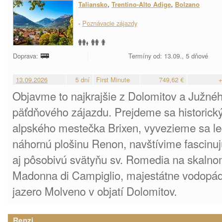
Taliansko
,
Trentino-Alto Adige
,
Bolzano
-
Poznávacie zájazdy
Doprava:
Termíny od: 13.09., 5 dňové
13.09.2026
5 dní
First Minute
749,62 €
+
Objavme to najkrajšie z Dolomitov a Južnéh
päťdňového zájazdu. Prejdeme sa historick
alpského mestečka Brixen, vyvezieme sa l
náhornú plošinu Renon, navštívime fasci
aj pôsobivú svätyňu sv. Romedia na skalno
Madonna di Campiglio, majestátne vodopády
jazero Molveno v objatí Dolomitov.
Renzi