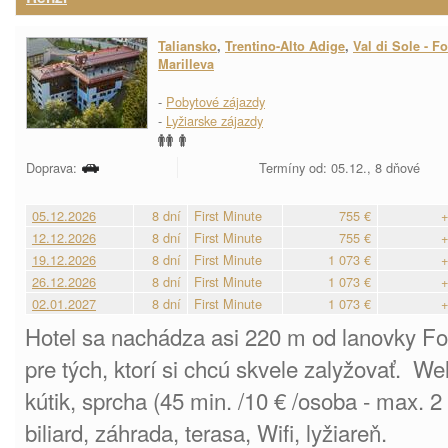
Taliansko
,
Trentino-Alto Adige
,
Val di Sole - Fo
Marilleva
-
Pobytové zájazdy
-
Lyžiarske zájazdy
Doprava:
Termíny od: 05.12., 8 dňové
05.12.2026
8 dní
First Minute
755 €
+
12.12.2026
8 dní
First Minute
755 €
+
19.12.2026
8 dní
First Minute
1 073 €
+
26.12.2026
8 dní
First Minute
1 073 €
+
02.01.2027
8 dní
First Minute
1 073 €
+
Hotel sa nachádza asi 220 m od lanovky Fol
pre tých, ktorí si chcú skvele zalyžovať. We
kútik, sprcha (45 min. /10 € /osoba - max. 2
biliard, záhrada, terasa, Wifi, lyžiareň.