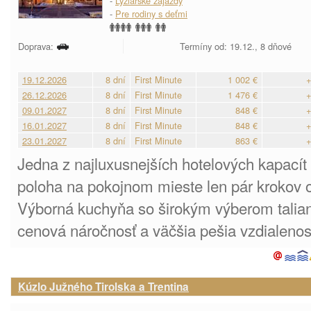
-
Lyžiarske zájazdy
-
Pre rodiny s deťmi
Doprava:
Termíny od: 19.12., 8 dňové
19.12.2026
8 dní
First Minute
1 002 €
+
26.12.2026
8 dní
First Minute
1 476 €
+
09.01.2027
8 dní
First Minute
848 €
+
16.01.2027
8 dní
First Minute
848 €
+
23.01.2027
8 dní
First Minute
863 €
+
Jedna z najluxusnejších hotelových kapacít 
poloha na pokojnom mieste len pár krokov o
Výborná kuchyňa so širokým výberom talian
cenová náročnosť a väčšia pešia vzdialenos
Kúzlo Južného Tirolska a Trentina