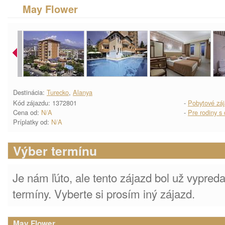
May Flower
Destinácia:
Turecko
,
Alanya
Kód zájazdu: 1372801
-
Pobytové zá
Cena od:
N/A
-
Pre rodiny s
Príplatky od:
N/A
Výber termínu
Je nám ľúto, ale tento zájazd bol už vypre
termíny. Vyberte si prosím iný zájazd.
May Flower