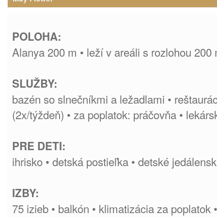
POLOHA:
Alanya 200 m • leží v areáli s rozlohou 200
SLUŽBY:
bazén so slnečníkmi a ležadlami • reštaurác
(2x/týždeň) • za poplatok: práčovňa • lekársk
PRE DETI:
ihrisko • detská postieľka • detské jedálensk
IZBY:
75 izieb • balkón • klimatizácia za poplatok 