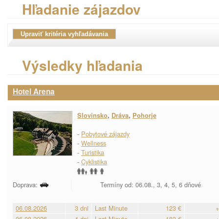
Hľadanie zájazdov
Výsledky hľadania
Hotel Arena
Slovinsko
,
Dráva
,
Pohorje
-
Pobytové zájazdy
-
Wellness
-
Turistika
-
Cyklistika
Doprava:
Termíny od: 06.08., 3, 4, 5, 6 dňové
06.08.2026
3 dni
Last Minute
123 €
+
06.08.2026
4 dni
Last Minute
183 €
+