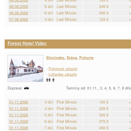
06.08.2026
5 dní
Last Minute
246 €
+
06.08.2026
6 dní
Last Minute
306 €
+
07.08.2026
3 dni
Last Minute
123 €
+
Forest Hotel Videc
Slovinsko
,
Dráva
,
Pohorje
-
Pobytové zájazdy
-
Lyžiarske zájazdy
Doprava:
Termíny od: 01.11., 3, 4, 5, 6, 7, 8 dň
01.11.2026
3 dni
First Minute
150 €
+
01.11.2026
4 dni
First Minute
225 €
+
01.11.2026
5 dní
First Minute
300 €
+
01.11.2026
6 dní
First Minute
375 €
+
01.11.2026
7 dní
First Minute
450 €
+