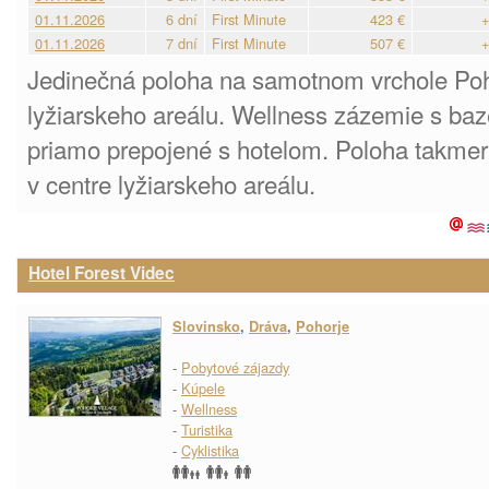
01.11.2026
6 dní
First Minute
423 €
+
01.11.2026
7 dní
First Minute
507 €
+
Jedinečná poloha na samotnom vrchole Poh
lyžiarskeho areálu. Wellness zázemie s 
priamo prepojené s hotelom. Poloha takme
v centre lyžiarskeho areálu.
Hotel Forest Videc
Slovinsko
,
Dráva
,
Pohorje
-
Pobytové zájazdy
-
Kúpele
-
Wellness
-
Turistika
-
Cyklistika