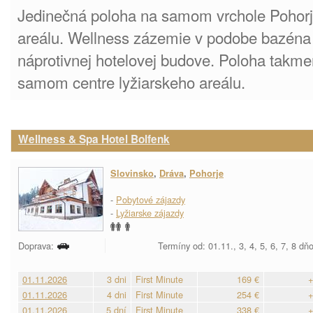
Jedinečná poloha na samom vrchole Pohorje
areálu. Wellness zázemie v podobe bazéna
náprotivnej hotelovej budove. Poloha takm
samom centre lyžiarskeho areálu.
Wellness & Spa Hotel Bolfenk
Slovinsko
,
Dráva
,
Pohorje
-
Pobytové zájazdy
-
Lyžiarske zájazdy
Doprava:
Termíny od: 01.11., 3, 4, 5, 6, 7, 8 dň
01.11.2026
3 dni
First Minute
169 €
+
01.11.2026
4 dni
First Minute
254 €
+
01.11.2026
5 dní
First Minute
338 €
+