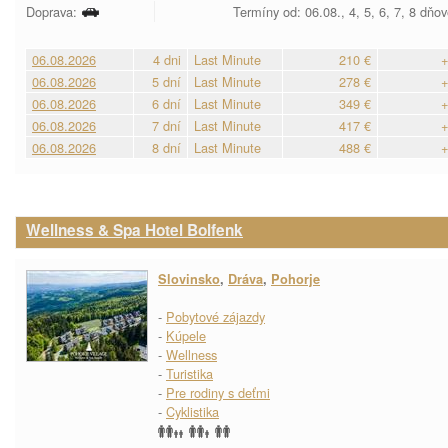
Doprava:
Termíny od: 06.08., 4, 5, 6, 7, 8 dňo
06.08.2026
4 dni
Last Minute
210 €
+
06.08.2026
5 dní
Last Minute
278 €
+
06.08.2026
6 dní
Last Minute
349 €
+
06.08.2026
7 dní
Last Minute
417 €
+
06.08.2026
8 dní
Last Minute
488 €
+
Wellness & Spa Hotel Bolfenk
Slovinsko
,
Dráva
,
Pohorje
-
Pobytové zájazdy
-
Kúpele
-
Wellness
-
Turistika
-
Pre rodiny s deťmi
-
Cyklistika