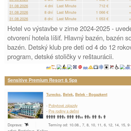
31.08.2026
4 dni
Last Minute
712 €
+
31.08.2026
8 dní
Last Minute
1 066 €
+
31.08.2026
8 dní
Last Minute
1 053 €
+
Hotel vo výstavbe v zime 2024-2025 - uve
otvorení hotela líšiť. Hlavný bazén, bazén 
bazén. Detský klub pre deti od 4 do 12 rok
program, detské stoličky v reštaurácii.
Sensitive Premium Resort & Spa
Turecko
,
Belek
,
Belek - Bogazkent
-
Pobytové zájazdy
-
Pre rodiny s deťmi
Doprava:
Termíny od: 10.08., 7, 8, 10, 11, 6, 12, 14, 15, 9
odlet: Bratislava, Košice