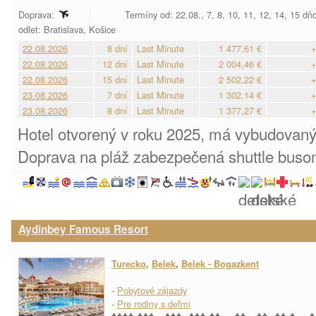
Doprava:
Termíny od: 22.08., 7, 8, 10, 11, 12, 14, 15 dň
odlet: Bratislava, Košice
22.08.2026
8 dní
Last Minute
1 477,61 €
+
22.08.2026
12 dní
Last Minute
2 004,46 €
+
22.08.2026
15 dní
Last Minute
2 502,22 €
+
23.08.2026
7 dní
Last Minute
1 302,14 €
+
23.08.2026
8 dní
Last Minute
1 377,27 €
+
Hotel otvorený v roku 2025, má vybudovaný 
Doprava na pláž zabezpečená shuttle bus
Aydinbey Famous Resort
Turecko
,
Belek
,
Belek - Bogazkent
-
Pobytové zájazdy
-
Pre rodiny s deťmi