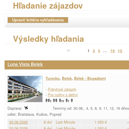
Hľadanie zájazdov
Výsledky hľadania
1
2
3
...
10
12
Luna Vista Belek
Turecko
,
Belek
,
Belek - Bogazkent
-
Pobytové zájazdy
-
Pre rodiny s deťmi
Doprava:
Termíny od: 30.08., 4, 5, 8, 9, 11, 12, 16 dňo
odlet: Bratislava, Košice, Poprad
30.08.2026
8 dní
Last Minute
1 055 €
+
30.08.2026
8 dní
Last Minute
1 052 €
+