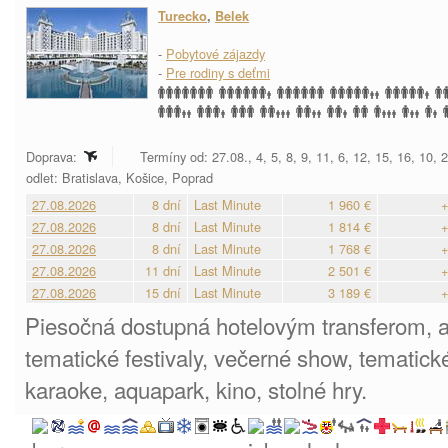
Turecko
,
Belek
-
Pobytové zájazdy
-
Pre rodiny s deťmi
Doprava:
Termíny od: 27.08., 4, 5, 8, 9, 11, 6, 12, 15, 16, 10, 
odlet: Bratislava, Košice, Poprad
27.08.2026
8 dní
Last Minute
1 960 €
+
27.08.2026
8 dní
Last Minute
1 814 €
+
27.08.2026
8 dní
Last Minute
1 768 €
+
27.08.2026
11 dní
Last Minute
2 501 €
+
27.08.2026
15 dní
Last Minute
3 189 €
+
Piesočná dostupná hotelovým transferom, 
tematické festivaly, večerné show, tematické
karaoke, aquapark, kino, stolné hry.