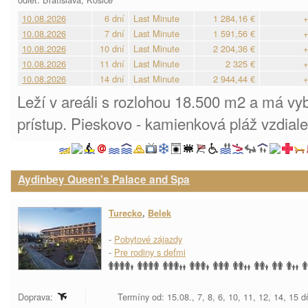
10.08.2026
6 dní
Last Minute
1 284,16 €
+
10.08.2026
7 dní
Last Minute
1 591,56 €
+
10.08.2026
10 dní
Last Minute
2 204,36 €
+
10.08.2026
11 dní
Last Minute
2 325 €
+
10.08.2026
14 dní
Last Minute
2 944,44 €
+
Leží v areáli s rozlohou 18.500 m2 a má v
prístup. Pieskovo - kamienková pláž vzdial
Aydinbey Queen's Palace and Spa
Turecko
,
Belek
-
Pobytové zájazdy
-
Pre rodiny s deťmi
Doprava:
Termíny od: 15.08., 7, 8, 6, 10, 11, 12, 14, 15 