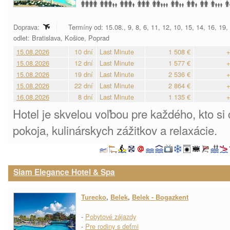
Doprava:
Termíny od: 15.08., 9, 8, 6, 11, 12, 10, 15, 14, 16, 19
odlet: Bratislava, Košice, Poprad
15.08.2026
10 dní
Last Minute
1 508 €
+
15.08.2026
12 dní
Last Minute
1 577 €
+
15.08.2026
19 dní
Last Minute
2 536 €
+
15.08.2026
22 dní
Last Minute
2 864 €
+
16.08.2026
8 dní
Last Minute
1 135 €
+
Hotel je skvelou voľbou pre každého, kto si
pokoja, kulinárskych zážitkov a relaxácie.
Siam Elegance Hotel & Spa
Turecko
,
Belek
,
Belek - Bogazkent
-
Pobytové zájazdy
-
Pre rodiny s deťmi