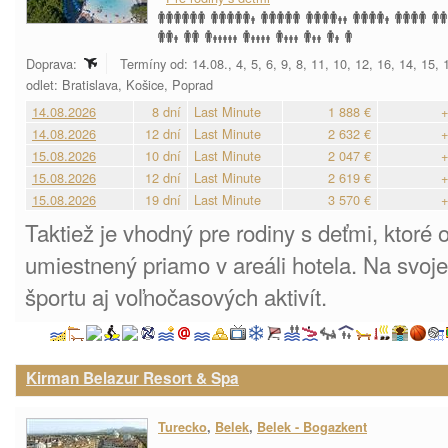
Doprava:
Termíny od: 14.08., 4, 5, 6, 9, 8, 11, 10, 12, 16, 14, 15,
odlet: Bratislava, Košice, Poprad
14.08.2026
8 dní
Last Minute
1 888 €
+
14.08.2026
12 dní
Last Minute
2 632 €
+
15.08.2026
10 dní
Last Minute
2 047 €
+
15.08.2026
12 dní
Last Minute
2 619 €
+
15.08.2026
19 dní
Last Minute
3 570 €
+
Taktiež je vhodný pre rodiny s deťmi, ktoré
umiestnený priamo v areáli hotela. Na svoje 
športu aj voľnočasových aktivít.
Kirman Belazur Resort & Spa
Turecko
,
Belek
,
Belek - Bogazkent