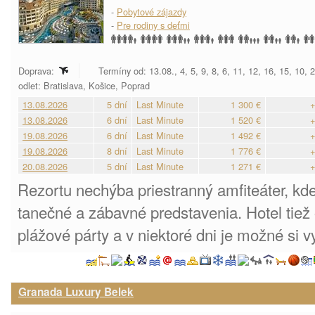
-
Pobytové zájazdy
-
Pre rodiny s deťmi
Doprava:
Termíny od: 13.08., 4, 5, 9, 8, 6, 11, 12, 16, 15, 10, 
odlet: Bratislava, Košice, Poprad
13.08.2026
5 dní
Last Minute
1 300 €
+
13.08.2026
6 dní
Last Minute
1 520 €
+
19.08.2026
6 dní
Last Minute
1 492 €
+
19.08.2026
8 dní
Last Minute
1 776 €
+
20.08.2026
5 dní
Last Minute
1 271 €
+
Rezortu nechýba priestranný amfiteáter, kd
tanečné a zábavné predstavenia. Hotel tiež
plážové párty a v niektoré dni je možné si 
Granada Luxury Belek