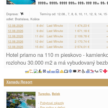
Doprava:
Termíny od: 12.08., 7, 8, 6, 10, 11, 12, 9, 14, 15
odlet: Bratislava, Košice
12.08.2026
8 dní
Last Minute
1 474,23 €
+
12.08.2026
9 dní
Last Minute
1 671,18 €
+
12.08.2026
11 dní
Last Minute
2 109,78 €
+
12.08.2026
12 dní
Last Minute
2 170,74 €
+
12.08.2026
15 dní
Last Minute
2 574,01 €
+
Hotel priamo na 110 m pieskovo - kamienkove
rozlohou 30.000 m2 a má vybudovaný bezbar
Xanadu Resort
Turecko
,
Belek
-
Pobytové zájazdy
-
Pre rodiny s deťmi