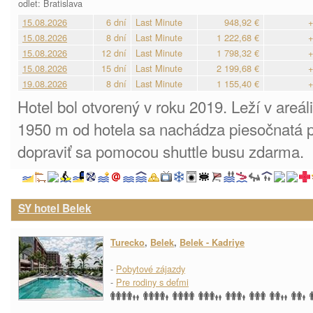
odlet: Bratislava
15.08.2026
6 dní
Last Minute
948,92 €
+
15.08.2026
8 dní
Last Minute
1 222,68 €
+
15.08.2026
12 dní
Last Minute
1 798,32 €
+
15.08.2026
15 dní
Last Minute
2 199,68 €
+
19.08.2026
8 dní
Last Minute
1 155,40 €
+
Hotel bol otvorený v roku 2019. Leží v areál
1950 m od hotela sa nachádza piesočnatá p
dopraviť sa pomocou shuttle busu zdarma.
SY hotel Belek
Turecko
,
Belek
,
Belek - Kadriye
-
Pobytové zájazdy
-
Pre rodiny s deťmi