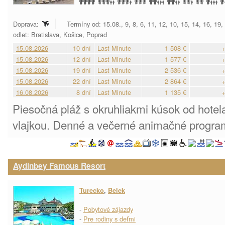
Doprava:
Termíny od: 15.08., 9, 8, 6, 11, 12, 10, 15, 14, 16, 19
odlet: Bratislava, Košice, Poprad
15.08.2026
10 dní
Last Minute
1 508 €
+
15.08.2026
12 dní
Last Minute
1 577 €
+
15.08.2026
19 dní
Last Minute
2 536 €
+
15.08.2026
22 dní
Last Minute
2 864 €
+
16.08.2026
8 dní
Last Minute
1 135 €
+
Piesočná pláž s okruhliakmi kúsok od hote
vlajkou. Denné a večerné animačné program
Aydinbey Famous Resort
Turecko
,
Belek
-
Pobytové zájazdy
-
Pre rodiny s deťmi