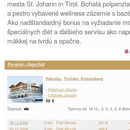
mesta St. Johann in Tirol. Bohatá polpenzi
a pestro vybavené wellness zázemie s bazé
Ako nadštandardný bonus na vyžiadanie m
špeciálnych diét a ďalšieho servisu ako na
mäkkej na tvrdú a opačne.
Pension Jägerhof
Rakúsko
,
Tirolsko
,
Kolsassberg
-
Pobytové zájazdy
-
Lyžiarske zájazdy
Doprava:
Termíny od: 18.12., 3, 5, 4, 6, 8 dňo
18.12.2026
3 dni
First Minute
181 €
+
20.12.2026
5 dní
First Minute
268 €
+