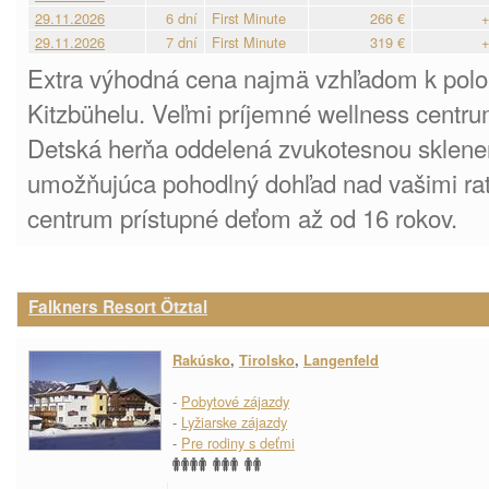
29.11.2026
6 dní
First Minute
266 €
+
29.11.2026
7 dní
First Minute
319 €
+
Extra výhodná cena najmä vzhľadom k pol
Kitzbühelu. Veľmi príjemné wellness centru
Detská herňa oddelená zvukotesnou sklene
umožňujúca pohodlný dohľad nad vašimi ra
centrum prístupné deťom až od 16 rokov.
Falkners Resort Ötztal
Rakúsko
,
Tirolsko
,
Langenfeld
-
Pobytové zájazdy
-
Lyžiarske zájazdy
-
Pre rodiny s deťmi