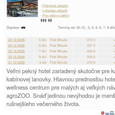
-
Pobytové zájazdy
-
Lyžiarske zájazdy
-
Pre rodiny s deťmi
Doprava:
Termíny od: 20.12., 3, 4, 5, 6, 7, 8 dň
20.12.2026
5 dní
First Minute
270 €
+
20.12.2026
6 dní
First Minute
337 €
+
20.12.2026
7 dní
First Minute
405 €
+
20.12.2026
8 dní
First Minute
503 €
+
21.12.2026
4 dni
First Minute
273 €
+
Veľmi pekný hotel zariadený skutočne pre ka
kabínovej lanovky. Hlavnou prednosťou hot
wellness centrum pre malých aj veľkých náv
agroZOO. Snáď jedinou nevýhodou je menš
rušnejšieho večerného života.