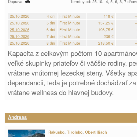
Doprava:
Termíny od: 25.10., 4, 5, 6, 8, 7 dňov
25.10.2026
4 dni
First Minute
118 €
+
25.10.2026
5 dní
First Minute
157,25 €
+
25.10.2026
6 dní
First Minute
196,75 €
+
25.10.2026
7 dní
First Minute
236 €
+
25.10.2026
8 dní
First Minute
218,50 €
+
Kapacita z celkovým počtom 10 apartmánov
veľké skupinky priateľov či väčšie rodiny, p
vrátane vnútornej lezeckej steny. Všetky a
dependancii, teda je potrebné dochádzať z
vrátane wellness do hlavnej budovy.
Andreas
Rakúsko
,
Tirolsko
,
Obertilliach