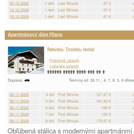
05.12.2026
1 deň
Last Minute
67 €
+
12.12.2026
1 deň
Last Minute
67 €
+
19.12.2026
1 deň
Last Minute
67 €
+
Apartmánový dům Fliana
Rakúsko
,
Tirolsko
,
Ischgl
-
Pobytové zájazdy
-
Lyžiarske zájazdy
Doprava:
Termíny od: 26.11., 4, 7, 8, 5, 6 dňov
26.11.2026
4 dni
First Minute
127,67 €
+
26.11.2026
5 dní
First Minute
161,83 €
+
26.11.2026
6 dní
First Minute
196 €
+
26.11.2026
7 dní
First Minute
150 €
+
26.11.2026
8 dní
First Minute
170,67 €
+
Obľúbená stálica s modernými apartmánmi v