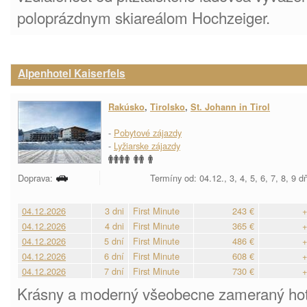
poloprázdnym skiareálom Hochzeiger.
Alpenhotel Kaiserfels
Rakúsko
,
Tirolsko
,
St. Johann in Tirol
-
Pobytové zájazdy
-
Lyžiarske zájazdy
Doprava:
Termíny od: 04.12., 3, 4, 5, 6, 7, 8, 9 
04.12.2026
3 dni
First Minute
243 €
+
04.12.2026
4 dni
First Minute
365 €
+
04.12.2026
5 dní
First Minute
486 €
+
04.12.2026
6 dní
First Minute
608 €
+
04.12.2026
7 dní
First Minute
730 €
+
Krásny a moderný všeobecne zameraný hote