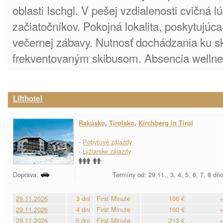
oblasti Ischgl. V pešej vzdialenosti cvičná l
začiatočníkov. Pokojná lokalita, poskytujú
večernej zábavy. Nutnosť dochádzania ku s
frekventovaným skibusom. Absencia wellne
Lifthotel
Rakúsko
,
Tirolsko
,
Kirchberg in Tirol
-
Pobytové zájazdy
-
Lyžiarske zájazdy
Doprava:
Termíny od: 29.11., 3, 4, 5, 6, 7, 8 dň
29.11.2026
3 dni
First Minute
106 €
+
29.11.2026
4 dni
First Minute
160 €
+
29.11.2026
5 dní
First Minute
213 €
+