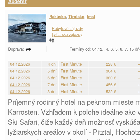
Auderer
Rakúsko
,
Tirolsko
,
Imst
-
Pobytové zájazdy
-
Lyžiarske zájazdy
Doprava:
Termíny od: 04.12., 4, 6, 5, 8, 7, 15 d
04.12.2026
4 dni
First Minute
228 €
+
04.12.2026
5 dní
First Minute
304 €
+
04.12.2026
6 dní
First Minute
380 €
+
04.12.2026
7 dní
First Minute
456 €
+
04.12.2026
8 dní
First Minute
532 €
+
Príjemný rodinný hotel na peknom mieste 
Karrösten. Vzhľadom k polohe ideálne ako v
Ski Safari, čiže každý deň možnosť vyskúš
lyžiarskych areálov v okolí - Pitztal, Hochö