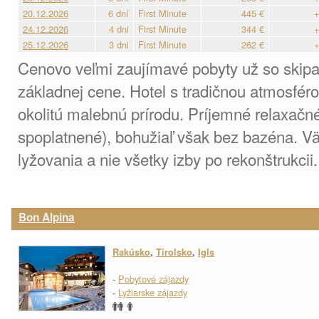
20.12.2026
6 dní
First Minute
445 €
+
24.12.2026
4 dni
First Minute
344 €
+
25.12.2026
3 dni
First Minute
262 €
+
Cenovo veľmi zaujímavé pobyty už so skip
základnej cene. Hotel s tradičnou atmosfér
okolitú malebnú prírodu. Príjemné relaxačn
spoplatnené), bohužiaľ však bez bazéna. Vä
lyžovania a nie všetky izby po rekonštrukcii.
Bon Alpina
Rakúsko
,
Tirolsko
,
Igls
-
Pobytové zájazdy
-
Lyžiarske zájazdy