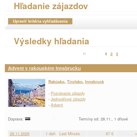
Hľadanie zájazdov
Výsledky hľadania
1
2
3
Advent v rakouském Innsbrucku
Rakúsko
,
Tirolsko
,
Innsbruck
-
Poznávacie zájazdy
-
Jednodňové zájazdy
-
Advent
Doprava:
Termíny od: 28.11., 1 dňové
28.11.2026
1 deň
Last Minute
67 €
+