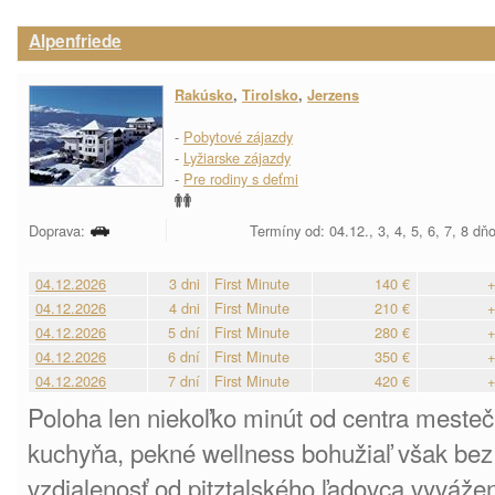
Alpenfriede
Rakúsko
,
Tirolsko
,
Jerzens
-
Pobytové zájazdy
-
Lyžiarske zájazdy
-
Pre rodiny s deťmi
Doprava:
Termíny od: 04.12., 3, 4, 5, 6, 7, 8 dň
04.12.2026
3 dni
First Minute
140 €
+
04.12.2026
4 dni
First Minute
210 €
+
04.12.2026
5 dní
First Minute
280 €
+
04.12.2026
6 dní
First Minute
350 €
+
04.12.2026
7 dní
First Minute
420 €
+
Poloha len niekoľko minút od centra meste
kuchyňa, pekné wellness bohužiaľ však bez
vzdialenosť od pitztalského ľadovca vyváž