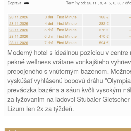
Doprava:
Termíny od: 28.11., 3, 4, 5, 6, 8, 7 dň
28.11.2026
3 dni
First Minute
188 €
+
28.11.2026
4 dni
First Minute
282 €
+
28.11.2026
5 dní
First Minute
376 €
+
28.11.2026
6 dní
First Minute
470 €
+
28.11.2026
7 dní
First Minute
594 €
+
Moderný hotel s ideálnou pozíciou v centre
pekné wellness vrátane vonkajšieho vyhri
prepojeného s vnútorným bazénom. Možnosť
vyskúšať vyhlásenú bobovú dráhu "Olymp
prevádzka bazéna a sáun kvôli vysokým ná
za lyžovaním na ľadovci Stubaier Gletscher
Lizum len 2x za týždeň.