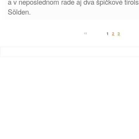
a v neposlednom rade aj dva špičkové tirols
Sölden.
1
2
3