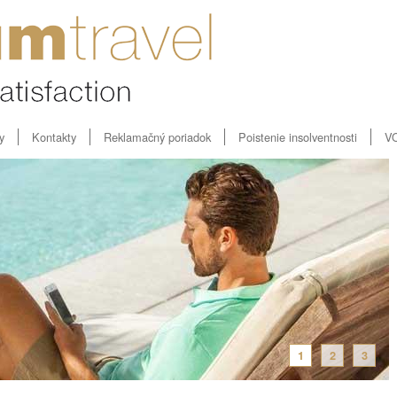
y
Kontakty
Reklamačný poriadok
Poistenie insolventnosti
V
1
2
3