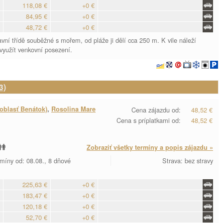
118,08 €
+0 €
84,95 €
+0 €
48,72 €
+0 €
avní třídě souběžné s mořem, od pláže ji dělí cca 250 m. K vile náleží
využít venkovní posezení.
3)
oblasť Benátok)
,
Rosolina Mare
Cena zájazdu od:
48,52 €
Cena s príplatkami od:
48,52 €
Zobraziť všetky termíny a popis zájazdu »
míny od: 08.08., 8 dňové
Strava: bez stravy
225,63 €
+0 €
183,47 €
+0 €
120,18 €
+0 €
52,70 €
+0 €