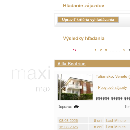
Hľadanie zájazdov
Výsledky hľadania
1
2
3
... ...
9
Villa Beatrice
Taliansko
,
Veneto (
-
Pobytové zájazdy
Doprava:
Ter
08.08.2026
8 dní
Last Minute
15.08.2026
8 dní
Last Minute