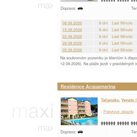
Doprava:
Ter
08.08.2026
8 dní
Last Minute
15.08.2026
8 dní
Last Minute
22.08.2026
8 dní
Last Minute
29.08.2026
8 dní
Last Minute
05.09.2026
8 dní
Last Minute
Na soukromém pozemku je klientům k dispozic
12.09.2026). Na pláže jezdí v pravidelných i
Residence Acquamarina
Taliansko
,
Veneto (
-
Pobytové zájazdy
Doprava:
Ter