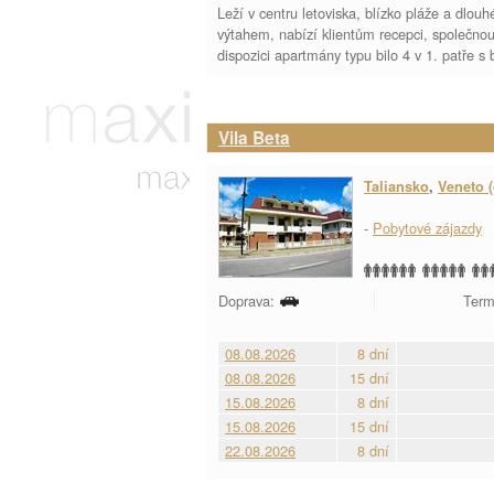
Leží v centru letoviska, blízko pláže a dlo
výtahem, nabízí klientům recepci, společno
dispozici apartmány typu bilo 4 v 1. patře 
Vila Beta
Taliansko
,
Veneto (
-
Pobytové zájazdy
Doprava:
Term
08.08.2026
8 dní
08.08.2026
15 dní
15.08.2026
8 dní
15.08.2026
15 dní
22.08.2026
8 dní