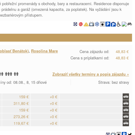
uhé pobřežní promenády s obchody, bary a restauracemi. Residence disponuje
u prádelnu a garáž (omezená kapacita, za poplatek). Na vyžádání jsou k
s bezbariérovým přístupem.
oblasť Benátok)
,
Rosolina Mare
Cena zájazdu od:
48,83 €
Cena s príplatkami od:
48,83 €
Zobraziť všetky termíny a popis zájazdu »
íny od: 08.08., 8, 15 dňové
Strava: bez stravy
159 €
+0 €
311,80 €
+0 €
159 €
+0 €
273,26 €
+0 €
119,67 €
+0 €