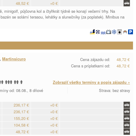
48,52 €
+0 €
ě, minigolf, půjčovna kol a čtyřikrát týdně se konají večerní trhy. Na
azén se solární terasou, lehátky a slunečníky (za poplatek). Minibus na
,
Martinsicuro
Cena zájazdu od:
48,72 €
Cena s príplatkami od:
48,72 €
Zobraziť všetky termíny a popis zájazdu »
míny od: 08.08., 8 dňové
Strava: bez stravy
236,17 €
+0 €
236,17 €
+0 €
155,20 €
+0 €
104,58 €
+0 €
48,72 €
+0 €