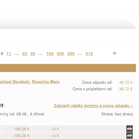
10
11
...
20
30
...
100
200
300
...
315
oblasť Benátok)
,
Rosolina Mare
Cena zájazdu od:
48,72 €
Cena s príplatkami od:
48,72 €
Zobraziť všetky termíny a popis zájazdu »
míny od: 08.08., 8 dňové
Strava: bez stravy
168,28 €
+0 €
168,28 €
+0 €