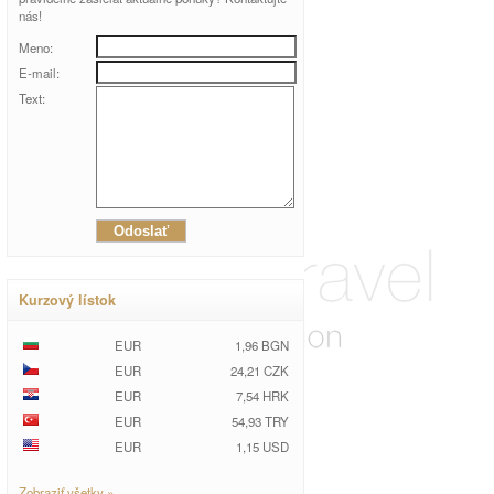
nás!
Meno:
E-mail:
Text:
Kurzový lístok
EUR
1,96 BGN
EUR
24,21 CZK
EUR
7,54 HRK
EUR
54,93 TRY
EUR
1,15 USD
Zobraziť všetky »