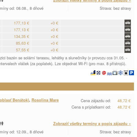
Zobraziť všetky termíny a popis zájazdu »
míny od: 08.08., 8 dňové
Strava: bez stravy
177,13 €
+0 €
177,13 €
+0 €
134,35 €
+0 €
85,63 €
+0 €
57,55 €
+0 €
i bazén se solární terasou, lehátky a slunečníky (v provozu cca 31.05. -
ntervalech vláček (za poplatek). Lze objednat Wi-Fi (pro max. 8 přístrojů).
oblasť Benátok)
,
Rosolina Mare
Cena zájazdu od:
48,72 €
Cena s príplatkami od:
48,72 €
Zobraziť všetky termíny a popis zájazdu »
míny od: 12.09., 8 dňové
Strava: bez stravy