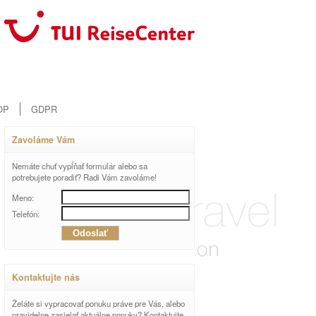
OP
GDPR
Zavoláme Vám
Nemáte chuť vypĺňať formulár alebo sa
potrebujete poradiť? Radi Vám zavoláme!
Meno:
Telefón:
Kontaktujte nás
Želáte si vypracovať ponuku práve pre Vás, alebo
pravidelne zasielať aktuálne ponuky? Kontaktujte