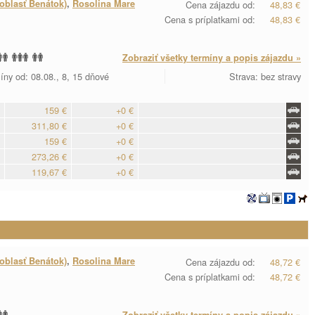
oblasť Benátok)
,
Rosolina Mare
Cena zájazdu od:
48,83 €
Cena s príplatkami od:
48,83 €
Zobraziť všetky termíny a popis zájazdu »
íny od: 08.08., 8, 15 dňové
Strava: bez stravy
159 €
+0 €
311,80 €
+0 €
159 €
+0 €
273,26 €
+0 €
119,67 €
+0 €
oblasť Benátok)
,
Rosolina Mare
Cena zájazdu od:
48,72 €
Cena s príplatkami od:
48,72 €