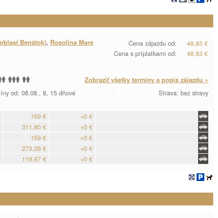
oblasť Benátok)
,
Rosolina Mare
Cena zájazdu od:
48,83 €
Cena s príplatkami od:
48,83 €
Zobraziť všetky termíny a popis zájazdu »
íny od: 08.08., 8, 15 dňové
Strava: bez stravy
159 €
+0 €
311,80 €
+0 €
159 €
+0 €
273,26 €
+0 €
119,67 €
+0 €