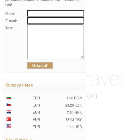
nás!
Meno:
E-mail:
Text:
Kurzový lístok
EUR
1,96 BGN
EUR
24,26 CZK
EUR
7,54 HRK
EUR
55,03 TRY
EUR
1,15 USD
Zobraziť všetky »