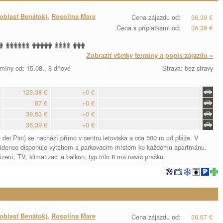
oblasť Benátok)
,
Rosolina Mare
Cena zájazdu od:
36,39 €
Cena s príplatkami od:
36,39 €
Zobraziť všetky termíny a popis zájazdu »
míny od: 15.08., 8 dňové
Strava: bez stravy
123,38 €
+0 €
87 €
+0 €
39,53 €
+0 €
36,39 €
+0 €
i Pini) se nachází přímo v centru letoviska a cca 500 m od pláže. V
esidence disponuje výtahem a parkovacím místem ke každému apartmánu.
zení, TV, klimatizaci a balkon, typ trilo 8 má navíc pračku.
oblasť Benátok)
,
Rosolina Mare
Cena zájazdu od:
36,67 €