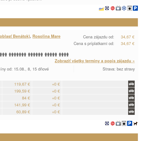
oblasť Benátok)
,
Rosolina Mare
Cena zájazdu od:
34,67 €
Cena s príplatkami od:
34,67 €
Zobraziť všetky termíny a popis zájazdu »
íny od: 15.08., 8, 15 dňové
Strava: bez stravy
119,67 €
+0 €
199,59 €
+0 €
84 €
+0 €
141,99 €
+0 €
60,89 €
+0 €