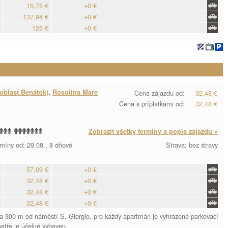
15,75 €
+0 €
137,94 €
+0 €
125 €
+0 €
oblasť Benátok)
,
Rosolina Mare
Cena zájazdu od:
32,48 €
Cena s príplatkami od:
32,48 €
Zobraziť všetky termíny a popis zájazdu »
míny od: 29.08., 8 dňové
Strava: bez stravy
57,09 €
+0 €
32,48 €
+0 €
32,48 €
+0 €
32,48 €
+0 €
ca 300 m od náměstí S. Giorgio, pro každý apartmán je vyhrazené parkovací
atře je účelně vybaven.