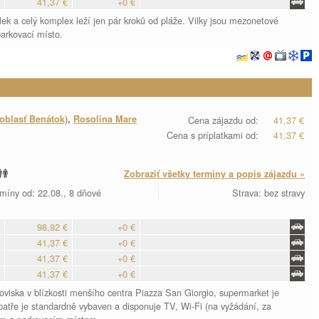
41,37 €
+0 €
lek a celý komplex leží jen pár kroků od pláže. Vilky jsou mezonetové
arkovací místo.
oblasť Benátok)
,
Rosolina Mare
Cena zájazdu od:
41,37 €
Cena s príplatkami od:
41,37 €
Zobraziť všetky termíny a popis zájazdu »
míny od: 22.08., 8 dňové
Strava: bez stravy
98,92 €
+0 €
41,37 €
+0 €
41,37 €
+0 €
41,37 €
+0 €
etoviska v blízkosti menšího centra Piazza San Giorgio, supermarket je
atře je standardně vybaven a disponuje TV, Wi-Fi (na vyžádání, za