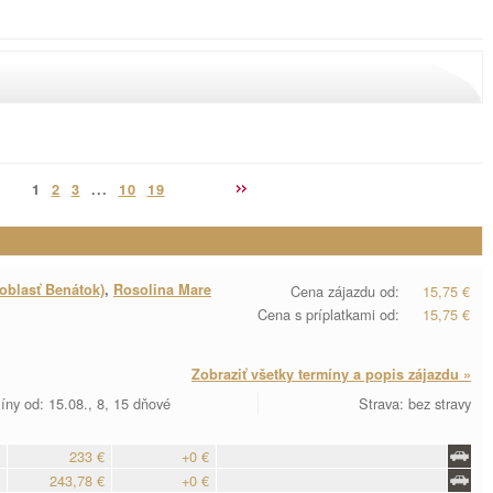
1
2
3
...
10
19
oblasť Benátok)
,
Rosolina Mare
Cena zájazdu od:
15,75 €
Cena s príplatkami od:
15,75 €
Zobraziť všetky termíny a popis zájazdu »
íny od: 15.08., 8, 15 dňové
Strava: bez stravy
233 €
+0 €
243,78 €
+0 €