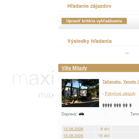
Hľadanie zájazdov
Výsledky hľadania
Villa Milady
Taliansko
,
Veneto (
-
Pobytové zájazdy
Doprava:
Term
15.08.2026
8 dní
15.08.2026
15 dní