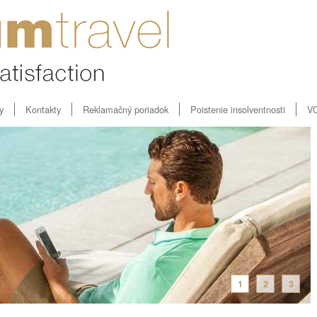
y
Kontakty
Reklamačný poriadok
Poistenie insolventnosti
V
1
2
3