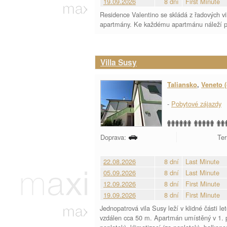
19.09.2026
8 dní
First Minute
Residence Valentino se skládá z řadových vi
apartmány. Ke každému apartmánu náleží p
Villa Susy
Taliansko
,
Veneto (
-
Pobytové zájazdy
Doprava:
Ter
22.08.2026
8 dní
Last Minute
05.09.2026
8 dní
Last Minute
12.09.2026
8 dní
First Minute
19.09.2026
8 dní
First Minute
Jednopatrová vila Susy leží v klidné části l
vzdálen cca 50 m. Apartmán umístěný v 1. p