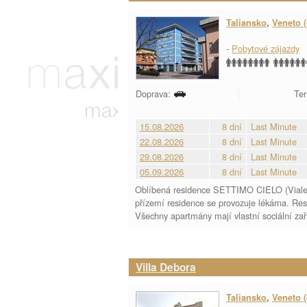
Taliansko
,
Veneto (
-
Pobytové zájazdy
Doprava:
Ter
15.08.2026
8 dní
Last Minute
22.08.2026
8 dní
Last Minute
29.08.2026
8 dní
Last Minute
05.09.2026
8 dní
Last Minute
Oblíbená residence SETTIMO CIELO (Viale de
přízemí residence se provozuje lékárna. R
Všechny apartmány mají vlastní sociální zaří
Villa Debora
Taliansko
,
Veneto (