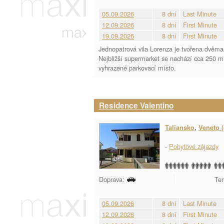
05.09.2026
8 dní
Last Minute
12.09.2026
8 dní
First Minute
19.09.2026
8 dní
First Minute
Jednopatrová vila Lorenza je tvořena dvěma 
Nejbližší supermarket se nachází cca 250 
vyhrazené parkovací místo.
Residence Valentino
Taliansko
,
Veneto (
-
Pobytové zájazdy
Doprava:
Ter
05.09.2026
8 dní
Last Minute
12.09.2026
8 dní
First Minute