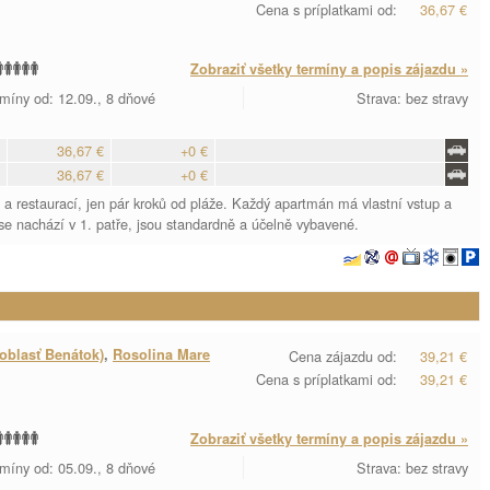
Cena s príplatkami od:
36,67 €
Zobraziť všetky termíny a popis zájazdu »
míny od: 12.09., 8 dňové
Strava: bez stravy
36,67 €
+0 €
36,67 €
+0 €
a restaurací, jen pár kroků od pláže. Každý apartmán má vlastní vstup a
e nachází v 1. patře, jsou standardně a účelně vybavené.
oblasť Benátok)
,
Rosolina Mare
Cena zájazdu od:
39,21 €
Cena s príplatkami od:
39,21 €
Zobraziť všetky termíny a popis zájazdu »
míny od: 05.09., 8 dňové
Strava: bez stravy