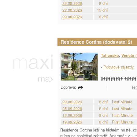
22.08.2026
8 dní
22.08.2026
15 dní
29.08.2026
8 dní
Residence Cortina (dodavatel 2)
Taliansko
,
Veneto (
-
Pobytové zájazdy
Doprava:
Ter
29.08.2026
8 dní
Last Minute
05.09.2026
8 dní
Last Minute
12.09.2026
8 dní
First Minute
19.09.2026
8 dní
First Minute
Residence Cortina leží na klidném místě, c
místo na společné zahradě. Apartmán v 1. p