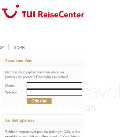
OP
GDPR
Zavoláme Vám
Nemáte chuť vypĺňať formulár alebo sa
potrebujete poradiť? Radi Vám zavoláme!
Meno:
Telefón:
Kontaktujte nás
Želáte si vypracovať ponuku práve pre Vás, alebo
pravidelne zasielať aktuálne ponuky? Kontaktujte