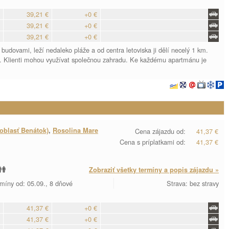
39,21 €
+0 €
39,21 €
+0 €
39,21 €
+0 €
budovami, leží nedaleko pláže a od centra letoviska ji dělí necelý 1 km.
m. Klienti mohou využívat společnou zahradu. Ke každému apartmánu je
oblasť Benátok)
,
Rosolina Mare
Cena zájazdu od:
41,37 €
Cena s príplatkami od:
41,37 €
Zobraziť všetky termíny a popis zájazdu »
míny od: 05.09., 8 dňové
Strava: bez stravy
41,37 €
+0 €
41,37 €
+0 €