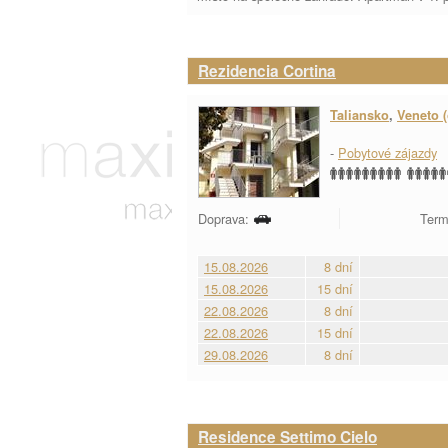
Rezidencia Cortina
Taliansko
,
Veneto (
-
Pobytové zájazdy
Doprava:
Term
15.08.2026
8 dní
15.08.2026
15 dní
22.08.2026
8 dní
22.08.2026
15 dní
29.08.2026
8 dní
Residence Settimo Cielo