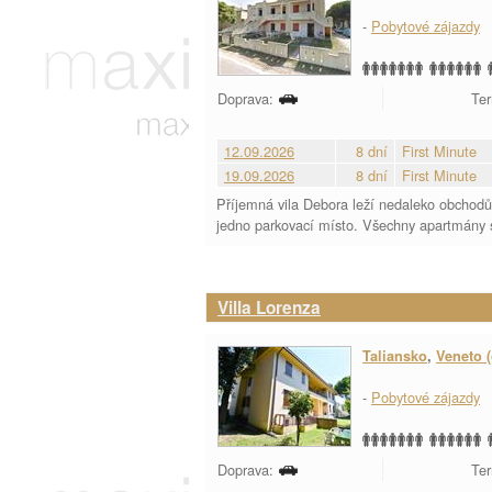
-
Pobytové zájazdy
Doprava:
Ter
12.09.2026
8 dní
First Minute
19.09.2026
8 dní
First Minute
Příjemná vila Debora leží nedaleko obchodů 
jedno parkovací místo. Všechny apartmány s
Villa Lorenza
Taliansko
,
Veneto (
-
Pobytové zájazdy
Doprava:
Ter