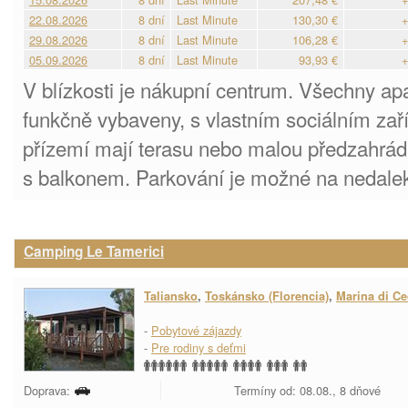
22.08.2026
8 dní
Last Minute
130,30 €
+
29.08.2026
8 dní
Last Minute
106,28 €
+
05.09.2026
8 dní
Last Minute
93,93 €
+
V blízkosti je nákupní centrum. Všechny a
funkčně vybaveny, s vlastním sociálním za
přízemí mají terasu nebo malou předzahrád
s balkonem. Parkování je možné na nedale
Camping Le Tamerici
Taliansko
,
Toskánsko (Florencia)
,
Marina di Ce
-
Pobytové zájazdy
-
Pre rodiny s deťmi
Doprava:
Termíny od: 08.08., 8 dňové