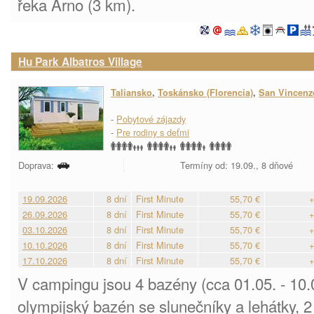
řeka Arno (3 km).
Hu Park Albatros Village
Taliansko
,
Toskánsko (Florencia)
,
San Vincenz
-
Pobytové zájazdy
-
Pre rodiny s deťmi
Doprava:
Termíny od: 19.09., 8 dňové
19.09.2026
8 dní
First Minute
55,70 €
+
26.09.2026
8 dní
First Minute
55,70 €
+
03.10.2026
8 dní
First Minute
55,70 €
+
10.10.2026
8 dní
First Minute
55,70 €
+
17.10.2026
8 dní
First Minute
55,70 €
+
V campingu jsou 4 bazény (cca 01.05. - 10.0
olympijský bazén se slunečníky a lehátky, 