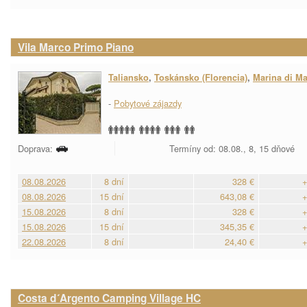
Vila Marco Primo Piano
Taliansko
,
Toskánsko (Florencia)
,
Marina di M
-
Pobytové zájazdy
Doprava:
Termíny od: 08.08., 8, 15 dňové
08.08.2026
8 dní
328 €
+
08.08.2026
15 dní
643,08 €
+
15.08.2026
8 dní
328 €
+
15.08.2026
15 dní
345,35 €
+
22.08.2026
8 dní
24,40 €
+
Costa d´Argento Camping Village HC