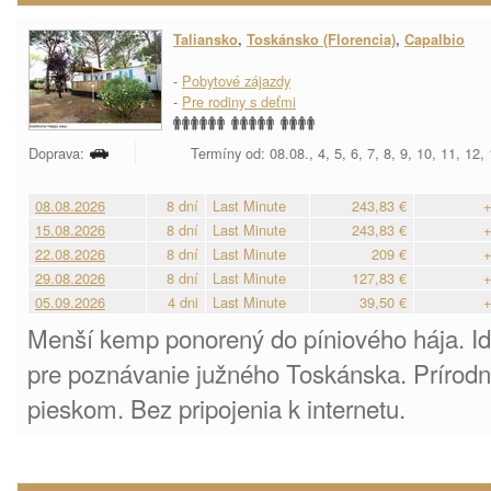
Taliansko
,
Toskánsko (Florencia)
,
Capalbio
-
Pobytové zájazdy
-
Pre rodiny s deťmi
Doprava:
Termíny od: 08.08., 4, 5, 6, 7, 8, 9, 10, 11, 12,
08.08.2026
8 dní
Last Minute
243,83 €
+
15.08.2026
8 dní
Last Minute
243,83 €
+
22.08.2026
8 dní
Last Minute
209 €
+
29.08.2026
8 dní
Last Minute
127,83 €
+
05.09.2026
4 dni
Last Minute
39,50 €
+
Menší kemp ponorený do píniového hája. I
pre poznávanie južného Toskánska. Prírod
pieskom. Bez pripojenia k internetu.