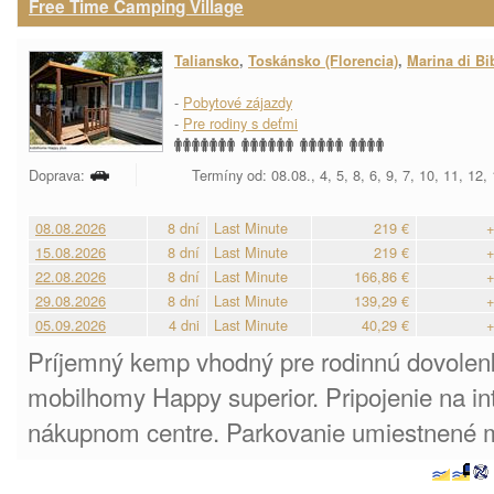
Free Time Camping Village
Taliansko
,
Toskánsko (Florencia)
,
Marina di B
-
Pobytové zájazdy
-
Pre rodiny s deťmi
Doprava:
Termíny od: 08.08., 4, 5, 8, 6, 9, 7, 10, 11, 12,
08.08.2026
8 dní
Last Minute
219 €
+
15.08.2026
8 dní
Last Minute
219 €
+
22.08.2026
8 dní
Last Minute
166,86 €
+
29.08.2026
8 dní
Last Minute
139,29 €
+
05.09.2026
4 dni
Last Minute
40,29 €
+
Príjemný kemp vhodný pre rodinnú dovolen
mobilhomy Happy superior. Pripojenie na int
nákupnom centre. Parkovanie umiestnené