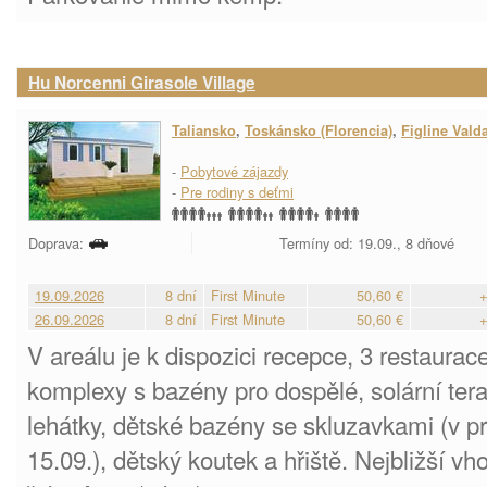
Hu Norcenni Girasole Village
Taliansko
,
Toskánsko (Florencia)
,
Figline Vald
-
Pobytové zájazdy
-
Pre rodiny s deťmi
Doprava:
Termíny od: 19.09., 8 dňové
19.09.2026
8 dní
First Minute
50,60 €
+
26.09.2026
8 dní
First Minute
50,60 €
+
V areálu je k dispozici recepce, 3 restaurac
komplexy s bazény pro dospělé, solární ter
lehátky, dětské bazény se skluzavkami (v p
15.09.), dětský koutek a hřiště. Nejbližší v