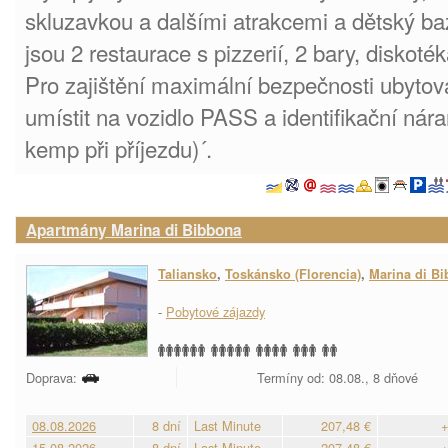
skluzavkou a dalšími atrakcemi a dětský b
jsou 2 restaurace s pizzerií, 2 bary, diskoté
Pro zajištění maximální bezpečnosti ubytov
umístit na vozidlo PASS a identifikační nár
kemp při příjezdu)´.
Apartmány Marina di Bibbona
Taliansko
,
Toskánsko (Florencia)
,
Marina di B
-
Pobytové zájazdy
Doprava:
Termíny od: 08.08., 8 dňové
08.08.2026
8 dní
Last Minute
207,48 €
+
15.08.2026
8 dní
Last Minute
207,48 €
+