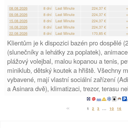
08.08.2026
8 dní
Last Minute
224,37 €
+
09.08.2026
8 dní
Last Minute
224,37 €
+
15.08.2026
8 dní
Last Minute
224,37 €
+
16.08.2026
8 dní
Last Minute
224,37 €
+
22.08.2026
8 dní
Last Minute
170,85 €
+
Klientům je k dispozici bazén pro dospělé 
(slunečníky a lehátky za poplatek), animace 
plážový volejbal, malou kopanou a tenis, pet
miniklub, dětský koutek a hřiště. Všechny
vybavené, mají vlastní sociální zařízení (Adi
a Asinara dvě), klimatizaci, trezor, terasu 
1
2
3
...
10
16