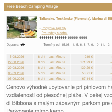
Free Beach Camping Village
Taliansko
,
Toskánsko (Florencia)
,
Marina di B
-
Pobytové zájazdy
-
Pre rodiny s deťmi
Doprava:
Termíny od: 15.08., 4, 5, 6, 8, 7, 9, 10, 11, 12,
15.08.2026
8 dní
Last Minute
219 €
+
22.08.2026
8 dní
Last Minute
171,29 €
+
29.08.2026
8 dní
Last Minute
139,29 €
+
05.09.2026
5 dní
Last Minute
53,71 €
+
05.09.2026
6 dní
Last Minute
67,14 €
+
Cenovo výhodné ubytovanie pri píniovom háj
vzdialenosti od piesočnej pláže. V pešej vz
di Bibbona s malým zábavným parkom pre d
Parkovanie mimo kemp.