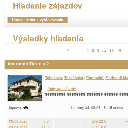
Hľadanie zájazdov
Výsledky hľadania
1
2
3
...
10
16
Apartmán Tirrenia 2
Taliansko
,
Toskánsko (Florencia)
,
Marina di M
-
Pobytové zájazdy
Doprava:
Termíny od: 08.08., 8, 15 dňové
08.08.2026
8 dní
209,22 €
+
08.08.2026
15 dní
410,18 €
+