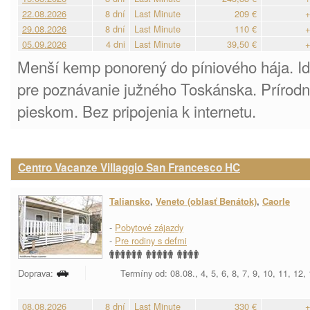
22.08.2026
8 dní
Last Minute
209 €
+
29.08.2026
8 dní
Last Minute
110 €
+
05.09.2026
4 dni
Last Minute
39,50 €
+
Menší kemp ponorený do píniového hája. I
pre poznávanie južného Toskánska. Prírod
pieskom. Bez pripojenia k internetu.
Centro Vacanze Villaggio San Francesco HC
Taliansko
,
Veneto (oblasť Benátok)
,
Caorle
-
Pobytové zájazdy
-
Pre rodiny s deťmi
Doprava:
Termíny od: 08.08., 4, 5, 6, 8, 7, 9, 10, 11, 12,
08.08.2026
8 dní
Last Minute
330 €
+