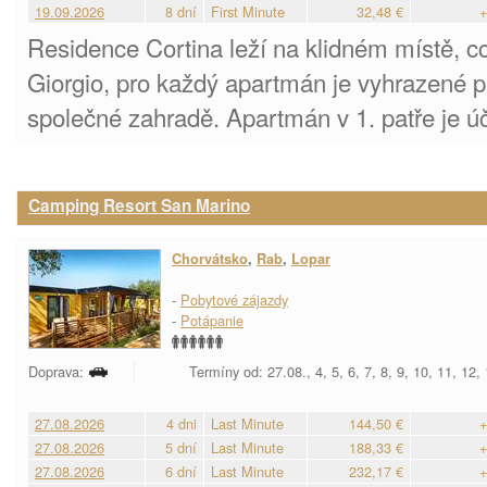
19.09.2026
8 dní
First Minute
32,48 €
+
Residence Cortina leží na klidném místě, 
Giorgio, pro každý apartmán je vyhrazené p
společné zahradě. Apartmán v 1. patře je ú
Camping Resort San Marino
Chorvátsko
,
Rab
,
Lopar
-
Pobytové zájazdy
-
Potápanie
Doprava:
Termíny od: 27.08., 4, 5, 6, 7, 8, 9, 10, 11, 12,
27.08.2026
4 dni
Last Minute
144,50 €
+
27.08.2026
5 dní
Last Minute
188,33 €
+
27.08.2026
6 dní
Last Minute
232,17 €
+