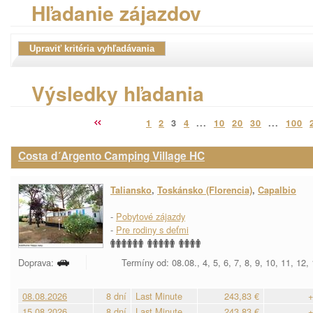
Hľadanie zájazdov
Výsledky hľadania
1
2
3
4
...
10
20
30
...
100
Costa d´Argento Camping Village HC
Taliansko
,
Toskánsko (Florencia)
,
Capalbio
-
Pobytové zájazdy
-
Pre rodiny s deťmi
Doprava:
Termíny od: 08.08., 4, 5, 6, 7, 8, 9, 10, 11, 12,
08.08.2026
8 dní
Last Minute
243,83 €
+
15.08.2026
8 dní
Last Minute
243,83 €
+