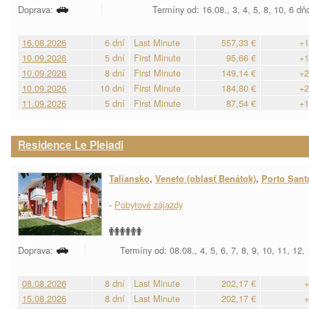
Doprava:
Termíny od: 16.08., 3, 4, 5, 8, 10, 6 dň
16.08.2026
6 dní
Last Minute
557,33 €
+1
10.09.2026
5 dní
First Minute
95,66 €
+1
10.09.2026
8 dní
First Minute
149,14 €
+2
10.09.2026
10 dní
First Minute
184,80 €
+2
11.09.2026
5 dní
First Minute
87,54 €
+1
Residence Le Pleiadi
Taliansko
,
Veneto (oblasť Benátok)
,
Porto Sant
-
Pobytové zájazdy
Doprava:
Termíny od: 08.08., 4, 5, 6, 7, 8, 9, 10, 11, 12,
08.08.2026
8 dní
Last Minute
202,17 €
+
15.08.2026
8 dní
Last Minute
202,17 €
+