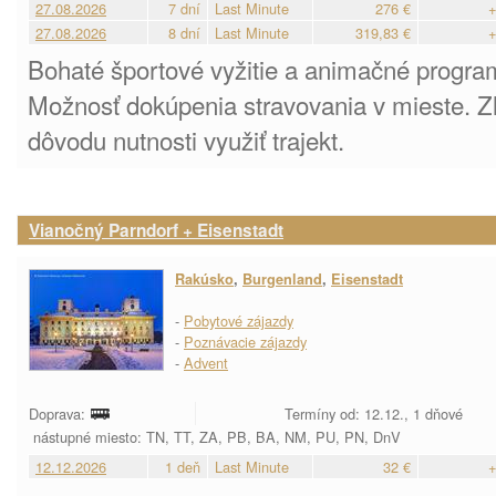
27.08.2026
7 dní
Last Minute
276 €
+
27.08.2026
8 dní
Last Minute
319,83 €
+
Bohaté športové vyžitie a animačné program
Možnosť dokúpenia stravovania v mieste. Zl
dôvodu nutnosti využiť trajekt.
Vianočný Parndorf + Eisenstadt
Rakúsko
,
Burgenland
,
Eisenstadt
-
Pobytové zájazdy
-
Poznávacie zájazdy
-
Advent
Doprava:
Termíny od: 12.12., 1 dňové
nástupné miesto: TN, TT, ZA, PB, BA, NM, PU, PN, DnV
12.12.2026
1 deň
Last Minute
32 €
+