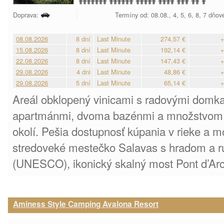
Doprava:
Termíny od: 08.08., 4, 5, 6, 8, 7 dňov
08.08.2026
8 dní
Last Minute
274,57 €
+
15.08.2026
8 dní
Last Minute
192,14 €
+
22.08.2026
8 dní
Last Minute
147,43 €
+
29.08.2026
4 dni
Last Minute
48,86 €
+
29.08.2026
5 dní
Last Minute
65,14 €
+
Areál obklopený vinicami s radovými domka
apartmánmi, dvoma bazénmi a množstvom tur
okolí. Pešia dostupnosť kúpania v rieke a mo
stredoveké mestečko Salavas s hradom a r
(UNESCO), ikonický skalný most Pont d’Arc
Aminess Style Camping Avalona Resort