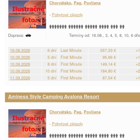
Chorvátsko
,
Pag
,
Povljana
-
Pobytové zájazdy
Doprava:
Termíny od: 16.08., 3, 4, 5, 8, 10, 6 dň
16.08.2026
6 dní
Last Minute
557,33 €
+1
10.09.2026
5 dní
First Minute
95,66 €
+1
10.09.2026
8 dní
First Minute
149,14 €
+2
10.09.2026
10 dní
First Minute
184,80 €
+2
11.09.2026
5 dní
First Minute
87,54 €
+1
Aminess Style Camping Avalona Resort
Chorvátsko
,
Pag
,
Povljana
-
Pobytové zájazdy