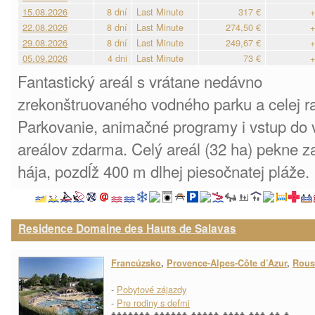
15.08.2026
8 dní
Last Minute
317 €
+
22.08.2026
8 dní
Last Minute
274,50 €
+
29.08.2026
8 dní
Last Minute
249,67 €
+
05.09.2026
4 dni
Last Minute
73 €
+
Fantastický areál s vrátane nedávno
zrekonštruovaného vodného parku a celej ra
Parkovanie, animačné programy i vstup do
areálov zdarma. Celý areál (32 ha) pekne 
hája, pozdĺž 400 m dlhej piesočnatej pláže.
Residence Domaine des Hauts de Salavas
Francúzsko
,
Provence-Alpes-Côte d’Azur
,
Rous
-
Pobytové zájazdy
-
Pre rodiny s deťmi