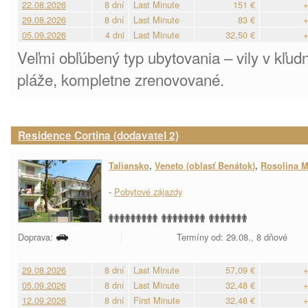
22.08.2026
8 dní
Last Minute
151 €
+
29.08.2026
8 dní
Last Minute
83 €
+
05.09.2026
4 dni
Last Minute
32,50 €
+
Veľmi obľúbený typ ubytovania – vily v kľudne
pláže, kompletne zrenovované.
Residence Cortina (dodavatel 2)
Taliansko
,
Veneto (oblasť Benátok)
,
Rosolina M
-
Pobytové zájazdy
Doprava:
Termíny od: 29.08., 8 dňové
29.08.2026
8 dní
Last Minute
57,09 €
+
05.09.2026
8 dní
Last Minute
32,48 €
+
12.09.2026
8 dní
First Minute
32,48 €
+