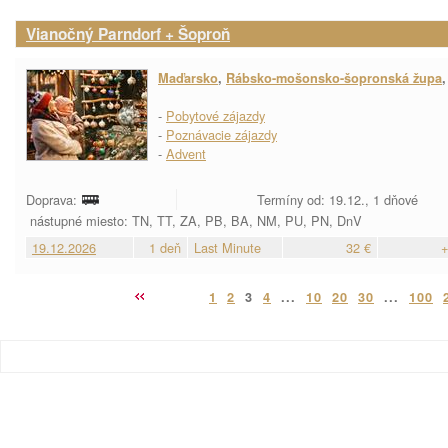
Vianočný Parndorf + Šoproň
Maďarsko
,
Rábsko-mošonsko-šopronská župa
-
Pobytové zájazdy
-
Poznávacie zájazdy
-
Advent
Doprava:
Termíny od: 19.12., 1 dňové
nástupné miesto: TN, TT, ZA, PB, BA, NM, PU, PN, DnV
19.12.2026
1 deň
Last Minute
32 €
+
1
2
3
4
...
10
20
30
...
100