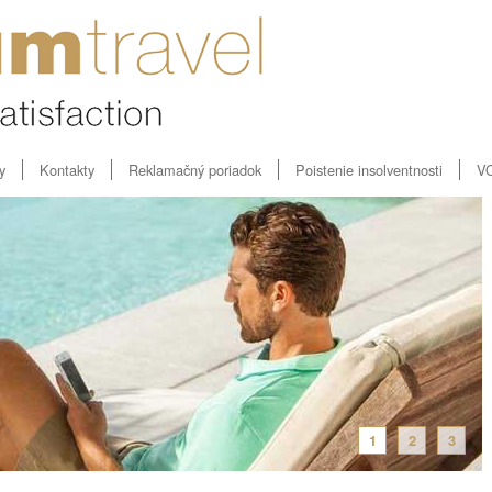
y
Kontakty
Reklamačný poriadok
Poistenie insolventnosti
V
1
2
3