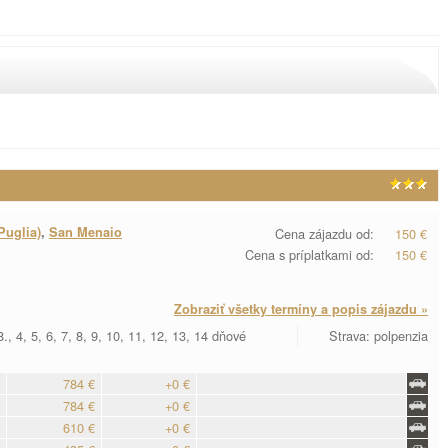
Puglia)
,
San Menaio
Cena zájazdu od:
150 €
Cena s príplatkami od:
150 €
Zobraziť všetky termíny a popis zájazdu »
., 4, 5, 6, 7, 8, 9, 10, 11, 12, 13, 14 dňové
Strava: polpenzia
784 €
+0 €
784 €
+0 €
610 €
+0 €