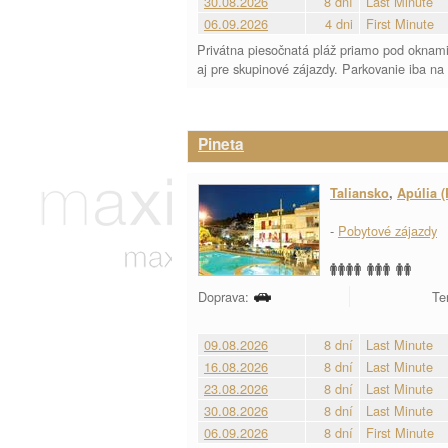
30.08.2026
8 dní
Last Minute
06.09.2026
4 dni
First Minute
Privátna piesočnatá pláž priamo pod oknami a
aj pre skupinové zájazdy. Parkovanie iba n
Pineta
Taliansko
,
Apúlia (
-
Pobytové zájazdy
Doprava:
Te
09.08.2026
8 dní
Last Minute
16.08.2026
8 dní
Last Minute
23.08.2026
8 dní
Last Minute
30.08.2026
8 dní
Last Minute
06.09.2026
8 dní
First Minute