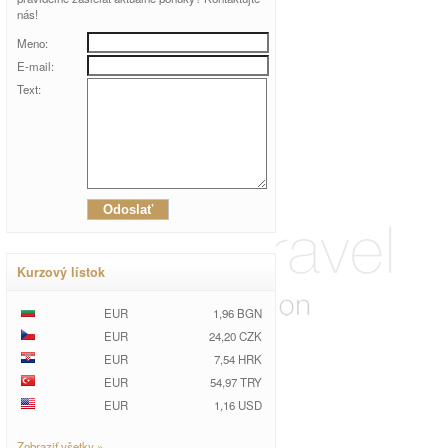
nás!
Meno:
E-mail:
Text:
Kurzový lístok
EUR
1,96 BGN
EUR
24,20 CZK
EUR
7,54 HRK
EUR
54,97 TRY
EUR
1,16 USD
Zobraziť všetky »