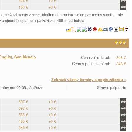
435 €
+0 €
150 €
+0 €
 plážový servis v cene, ideálna alternatíva nielen pre rodiny s deťmi, ale
a verejnom bezplatnom parkovisku, 400 m od hotela.
Puglia)
,
San Menaio
Cena zájazdu od:
348 €
Cena s príplatkami od:
348 €
Zobraziť všetky termíny a popis zájazdu »
rmíny od: 09.08., 8 dňové
Strava: polpenzia
697 €
+0 €
697 €
+0 €
566 €
+0 €
435 €
+0 €
348 €
+0 €