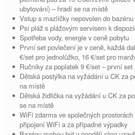
ubytování) – hradí se na místě
Vstup s mazlíčky nepovolen do bazénu
Psí pláž s plážovým servisem k dispozi
Spotřeba vody, energie v ceně pobytu
První set povlečení je v ceně, každá da
€/set pro jednolůžko, 16 €/set pro manž
Ručníky za poplatek 9 €/set – první se
Dětská postýlka na vyžádání u CK za po
na místě
Dětská židlička na vyžádání u CK za po
se na místě
WiFi zdarma ve společných prostorách –
připojení WiFi a za případné výpadky
Bazény mohou být v pondělí ráno uzavř