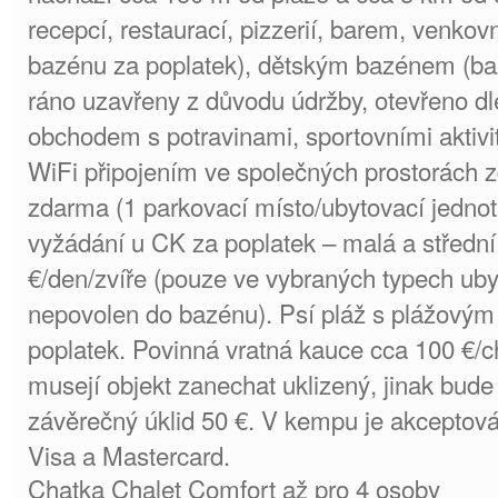
recepcí, restaurací, pizzerií, barem, venko
bazénu za poplatek), dětským bazénem (ba
ráno uzavřeny z důvodu údržby, otevřeno dl
obchodem s potravinami, sportovními aktivi
WiFi připojením ve společných prostorách 
zdarma (1 parkovací místo/ubytovací jedno
vyžádání u CK za poplatek – malá a středn
€/den/zvíře (pouze ve vybraných typech uby
nepovolen do bazénu). Psí pláž s plážovým 
poplatek. Povinná vratná kauce cca 100 €/c
musejí objekt zanechat uklizený, jinak bude
závěrečný úklid 50 €. V kempu je akceptová
Visa a Mastercard.
Chatka Chalet Comfort až pro 4 osoby