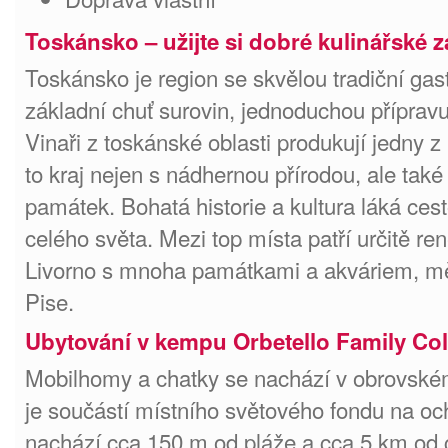
Toskánsko – užijte si dobré kulinářské z
Toskánsko je region se skvělou tradiční gas
základní chuť surovin, jednoduchou přípravu
Vinaři z toskánské oblasti produkují jedny z
to kraj nejen s nádhernou přírodou, ale tak
památek. Bohatá historie a kultura láká ces
celého světa. Mezi top místa patří určitě r
Livorno s mnoha památkami a akváriem, mě
Pise.
Ubytování v kempu Orbetello Family Col
Mobilhomy a chatky se nachází v obrovském 
je součástí místního světového fondu na oc
nachází cca 150 m od pláže a cca 5 km od c