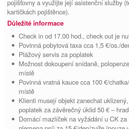
pojišťovny a využijte její asistenční služby (t
kartičkách pojištěnce).
Důležité informace
Check in od 17.00 hod., check out je nu
Povinná pobytová taxa cca 1,5 €/os./de
Plážový servis za poplatek
Možnost dokoupení snídaně, polopenze
místě
Povinná vratná kauce cca 100 €/chatka
místě
Klienti musejí objekt zanechat uklizený
poplatek za závěrečný úklid 50 € – hrad
Domácí mazlíček na vyžádání u CK za p
plemena psů za 15 €/den/zvíře (pouze 