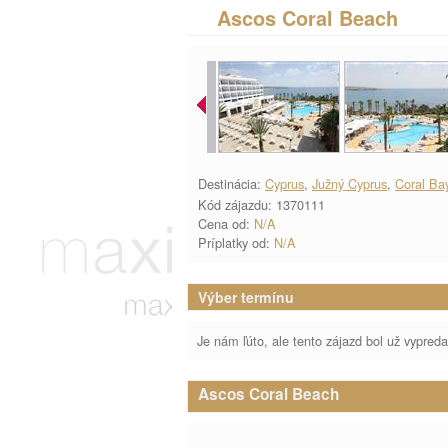
Ascos Coral Beach
Destinácia:
Cyprus
,
Južný Cyprus
,
Coral Ba
Kód zájazdu: 1370111
Cena od:
N/A
Príplatky od:
N/A
Výber termínu
Je nám ľúto, ale tento zájazd bol už vypred
Ascos Coral Beach