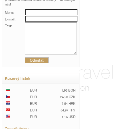
nás!
Meno:
E-mail:
Text:
Kurzový lístok
EUR
1,96 BGN
EUR
24,20 CZK
EUR
7,54 HRK
EUR
54,97 TRY
EUR
1,16 USD
Zobraziť všetky »