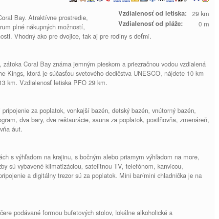
Vzdialenosť od letiska:
29 km
oral Bay. Atraktívne prostredie,
Vzdialenosť od pláže:
0 m
trum plné nákupných možností,
nosti. Vhodný ako pre dvojice, tak aj pre rodiny s deťmi.
že, zátoka Coral Bay známa jemným pieskom a priezračnou vodou vzdialená
he Kings, ktorá je súčasťou svetového dedičstva UNESCO, nájdete 10 km
13 km. Vzdialenosť letiska PFO 29 km.
i pripojenie za poplatok, vonkajší bazén, detský bazén, vnútorný bazén,
ogram, dva bary, dve reštaurácie, sauna za poplatok, posilňovňa, zmenáreň,
ovňa áut.
zbách s výhľadom na krajinu, s bočným alebo priamym výhľadom na more,
zby sú vybavené klimatizáciou, satelitnou TV, telefónom, kanvicou,
ipojenie a digitálny trezor sú za poplatok. Mini bar/mini chladnička je na
večere podávané formou bufetových stolov, lokálne alkoholické a