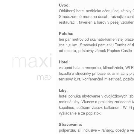
Úvod:
Obľúbený hotel neďaleko očarujúcej zátoky C
Stredozemné more na dosah, rušnejšie cen
reštaurácií, taverien a barov v pešej vzdiale
Poloha:
len pár metrov od skalnato-kamenistej plá
cca 1,2 km. Starovekú pamiatku Tombs of t
od rezortu, prístavný zámok Paphos Castle 
Hotel:
vstupná hala s recepciou, klimatizácia, Wi-F
ležadlá a slnečníky pri bazéne, animačný pr
tenisový kurt, konferenčná miestnosť, požič
Izby:
hotel ponúka ubytovanie v dvojlôžkových i
rodinné izby. Vkusne a prakticky zariadené i
kúpeľňou, sušičom vlasov, balkónom. Wi-Fi pr
vyžiadanie a za poplatok.
Stravovanie:
polpenzia, all inclusive – raňajky, obedy a 