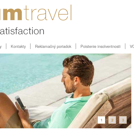
y
Kontakty
Reklamačný poriadok
Poistenie insolventnosti
V
1
2
3