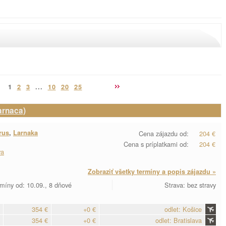
1
2
3
...
10
20
25
arnaca)
rus
,
Larnaka
Cena zájazdu od:
204 €
Cena s príplatkami od:
204 €
va
Zobraziť všetky termíny a popis zájazdu »
míny od: 10.09., 8 dňové
Strava: bez stravy
354 €
+0 €
odlet: Košice
354 €
+0 €
odlet: Bratislava