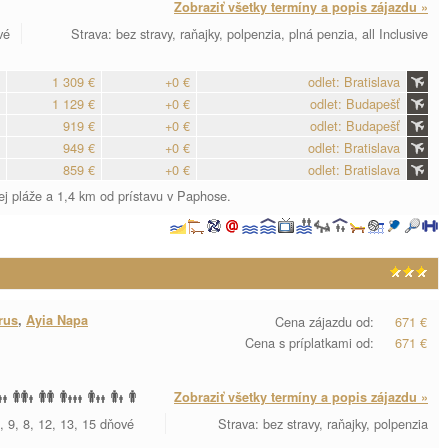
Zobraziť všetky termíny a popis zájazdu »
vé
Strava: bez stravy, raňajky, polpenzia, plná penzia, all Inclusive
1 309 €
+0 €
odlet: Bratislava
1 129 €
+0 €
odlet: Budapešť
919 €
+0 €
odlet: Budapešť
949 €
+0 €
odlet: Bratislava
859 €
+0 €
odlet: Bratislava
j pláže a 1,4 km od prístavu v Paphose.
rus
,
Ayia Napa
Cena zájazdu od:
671 €
Cena s príplatkami od:
671 €
Zobraziť všetky termíny a popis zájazdu »
, 9, 8, 12, 13, 15 dňové
Strava: bez stravy, raňajky, polpenzia