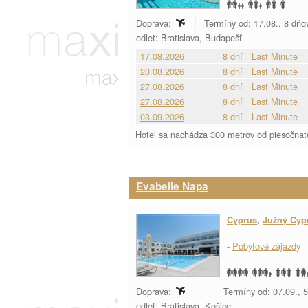
Doprava:
Termíny od: 17.08., 8 dňo
odlet: Bratislava, Budapešť
17.08.2026
8 dní
Last Minute
20.08.2026
8 dní
Last Minute
27.08.2026
8 dní
Last Minute
27.08.2026
8 dní
Last Minute
03.09.2026
8 dní
Last Minute
Hotel sa nachádza 300 metrov od piesočnate
Evabelle Napa
Cyprus
,
Južný Cyp
-
Pobytové zájazdy
Doprava:
Termíny od: 07.09., 5
odlet: Bratislava, Košice