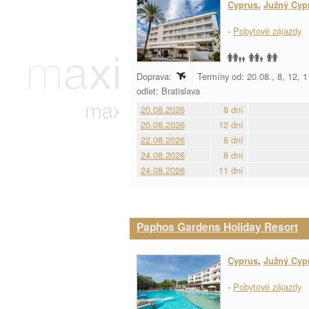
Cyprus
,
Južný Cyp
-
Pobytové zájazdy
Doprava:
Termíny od: 20.08., 8, 12, 
odlet: Bratislava
20.08.2026
8 dní
20.08.2026
12 dní
22.08.2026
8 dní
24.08.2026
8 dní
24.08.2026
11 dní
Paphos Gardens Holiday Resort
Cyprus
,
Južný Cyp
-
Pobytové zájazdy