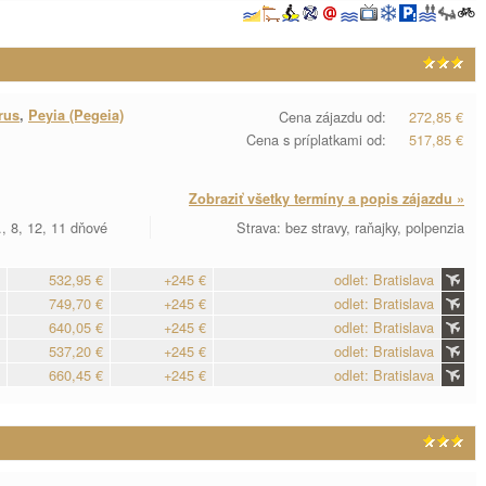
rus
,
Peyia (Pegeia)
Cena zájazdu od:
272,85 €
Cena s príplatkami od:
517,85 €
Zobraziť všetky termíny a popis zájazdu »
, 8, 12, 11 dňové
Strava: bez stravy, raňajky, polpenzia
532,95 €
+245 €
odlet: Bratislava
749,70 €
+245 €
odlet: Bratislava
640,05 €
+245 €
odlet: Bratislava
537,20 €
+245 €
odlet: Bratislava
660,45 €
+245 €
odlet: Bratislava