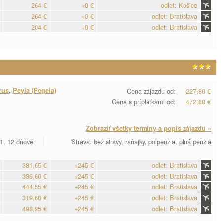
264 €
+0 €
odlet: Košice
264 €
+0 €
odlet: Bratislava
204 €
+0 €
odlet: Bratislava
rus
,
Peyia (Pegeia)
Cena zájazdu od:
227,80 €
Cena s príplatkami od:
472,80 €
Zobraziť všetky termíny a popis zájazdu »
11, 12 dňové
Strava: bez stravy, raňajky, polpenzia, plná penzia
381,65 €
+245 €
odlet: Bratislava
336,60 €
+245 €
odlet: Bratislava
444,55 €
+245 €
odlet: Bratislava
319,60 €
+245 €
odlet: Bratislava
498,95 €
+245 €
odlet: Bratislava