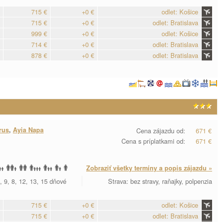
715 €
+0 €
odlet: Košice
715 €
+0 €
odlet: Bratislava
999 €
+0 €
odlet: Košice
714 €
+0 €
odlet: Bratislava
878 €
+0 €
odlet: Bratislava
rus
,
Ayia Napa
Cena zájazdu od:
671 €
Cena s príplatkami od:
671 €
Zobraziť všetky termíny a popis zájazdu »
, 9, 8, 12, 13, 15 dňové
Strava: bez stravy, raňajky, polpenzia
715 €
+0 €
odlet: Košice
715 €
+0 €
odlet: Bratislava