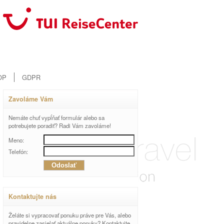
OP
GDPR
Zavoláme Vám
Nemáte chuť vypĺňať formulár alebo sa
potrebujete poradiť? Radi Vám zavoláme!
Meno:
Telefón:
Kontaktujte nás
Želáte si vypracovať ponuku práve pre Vás, alebo
pravidelne zasielať aktuálne ponuky? Kontaktujte