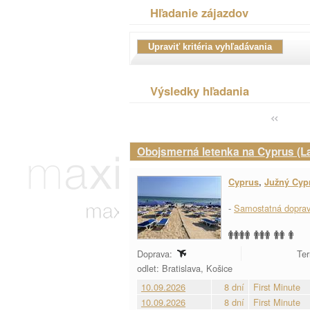
Hľadanie zájazdov
Výsledky hľadania
Obojsmerná letenka na Cyprus (L
Cyprus
,
Južný Cyp
-
Samostatná dopra
Doprava:
Ter
odlet: Bratislava, Košice
10.09.2026
8 dní
First Minute
10.09.2026
8 dní
First Minute