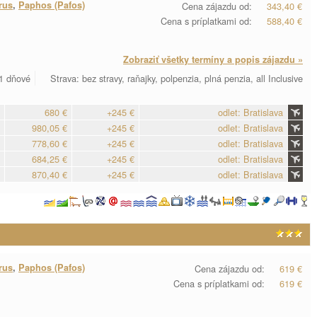
rus
,
Paphos (Pafos)
Cena zájazdu od:
343,40 €
Cena s príplatkami od:
588,40 €
Zobraziť všetky termíny a popis zájazdu »
11 dňové
Strava: bez stravy, raňajky, polpenzia, plná penzia, all Inclusive
680 €
+245 €
odlet: Bratislava
980,05 €
+245 €
odlet: Bratislava
778,60 €
+245 €
odlet: Bratislava
684,25 €
+245 €
odlet: Bratislava
870,40 €
+245 €
odlet: Bratislava
rus
,
Paphos (Pafos)
Cena zájazdu od:
619 €
Cena s príplatkami od:
619 €