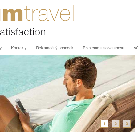
y
Kontakty
Reklamačný poriadok
Poistenie insolventnosti
V
1
2
3