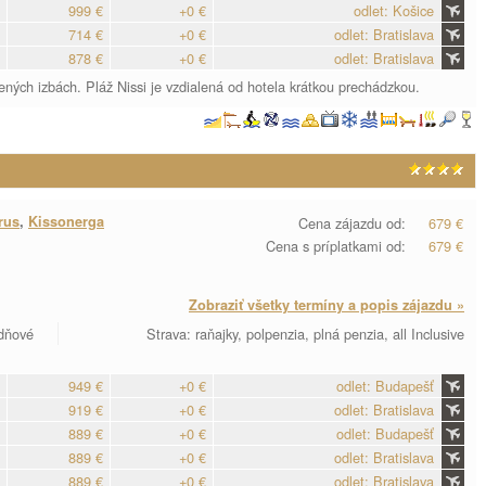
999 €
+0 €
odlet: Košice
714 €
+0 €
odlet: Bratislava
878 €
+0 €
odlet: Bratislava
ných izbách. Pláž Nissi je vzdialená od hotela krátkou prechádzkou.
rus
,
Kissonerga
Cena zájazdu od:
679 €
Cena s príplatkami od:
679 €
Zobraziť všetky termíny a popis zájazdu »
 dňové
Strava: raňajky, polpenzia, plná penzia, all Inclusive
949 €
+0 €
odlet: Budapešť
919 €
+0 €
odlet: Bratislava
889 €
+0 €
odlet: Budapešť
889 €
+0 €
odlet: Bratislava
889 €
+0 €
odlet: Bratislava