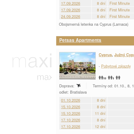
17.09.2026
8 dní
First Minute
17.09.2026
8 dní
First Minute
24.09.2026
8 dní
First Minute
Obojsmerná letenka na Cyprus (Larnaca)
Petsas Apartments
Cyprus
,
Južný Cyp
-
Pobytové zájazdy
Doprava:
Termíny od: 01.10., 8, 
odlet: Bratislava
01.10.2026
8 dní
15.10.2026
8 dní
15.10.2026
11 dní
17.10.2026
8 dní
17.10.2026
12 dní