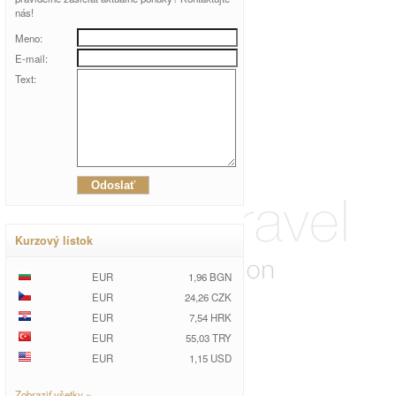
nás!
Meno:
E-mail:
Text:
Kurzový lístok
EUR
1,96 BGN
EUR
24,26 CZK
EUR
7,54 HRK
EUR
55,03 TRY
EUR
1,15 USD
Zobraziť všetky »