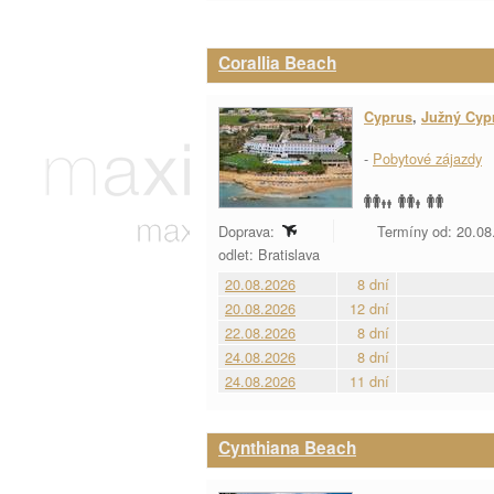
Corallia Beach
Cyprus
,
Južný Cyp
-
Pobytové zájazdy
Doprava:
Termíny od: 20.08.
odlet: Bratislava
20.08.2026
8 dní
20.08.2026
12 dní
22.08.2026
8 dní
24.08.2026
8 dní
24.08.2026
11 dní
Cynthiana Beach