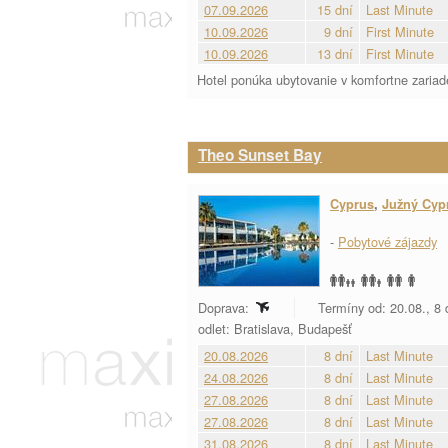
07.09.2026
15 dní
Last Minute
10.09.2026
9 dní
First Minute
10.09.2026
13 dní
First Minute
Hotel ponúka ubytovanie v komfortne zariade
Theo Sunset Bay
Cyprus
,
Južný Cyp
-
Pobytové zájazdy
Doprava:
Termíny od: 20.08., 8
odlet: Bratislava, Budapešť
20.08.2026
8 dní
Last Minute
24.08.2026
8 dní
Last Minute
27.08.2026
8 dní
Last Minute
27.08.2026
8 dní
Last Minute
31.08.2026
8 dní
Last Minute