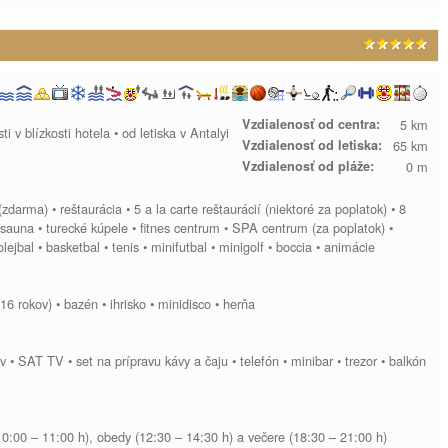
Vzdialenosť od centra:
5 km
v blízkosti hotela • od letiska v Antalyi
Vzdialenosť od letiska:
65 km
Vzdialenosť od pláže:
0 m
zdarma) • reštaurácia • 5 a la carte reštaurácií (niektoré za poplatok) • 8
 sauna • turecké kúpele • fitnes centrum • SPA centrum (za poplatok) •
ejbal • basketbal • tenis • minifutbal • minigolf • boccia • animácie
16 rokov) • bazén • ihrisko • minidisco • herňa
ov • SAT TV • set na prípravu kávy a čaju • telefón • minibar • trezor • balkón
10:00 – 11:00 h), obedy (12:30 – 14:30 h) a večere (18:30 – 21:00 h)