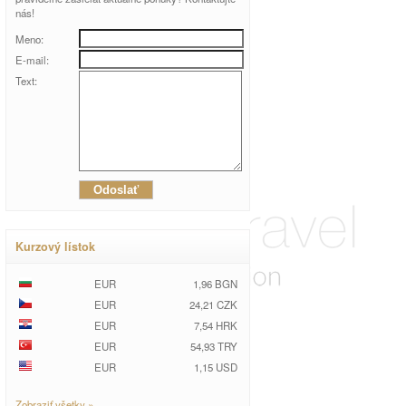
nás!
Meno:
E-mail:
Text:
Kurzový lístok
EUR
1,96 BGN
EUR
24,21 CZK
EUR
7,54 HRK
EUR
54,93 TRY
EUR
1,15 USD
Zobraziť všetky »