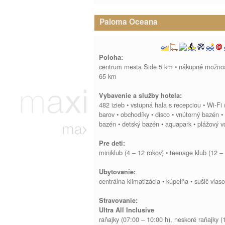
Paloma Oceana
Poloha:
centrum mesta Side 5 km • nákupné možnosti 
65 km
Vybavenie a služby hotela:
482 izieb • vstupná hala s recepciou • Wi-Fi (
barov • obchodíky • disco • vnútorný bazén •
bazén • detský bazén • aquapark • plážový vol
Pre deti:
miniklub (4 – 12 rokov) • teenage klub (12 – 
Ubytovanie:
centrálna klimatizácia • kúpelňa • sušič vlas
Stravovanie:
Ultra All Inclusive
raňajky (07:00 – 10:00 h), neskoré raňajky (