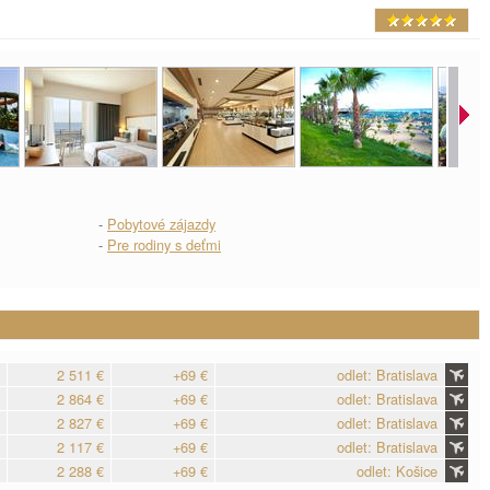
-
Pobytové zájazdy
-
Pre rodiny s deťmi
2 511 €
+69 €
odlet: Bratislava
2 864 €
+69 €
odlet: Bratislava
2 827 €
+69 €
odlet: Bratislava
2 117 €
+69 €
odlet: Bratislava
2 288 €
+69 €
odlet: Košice