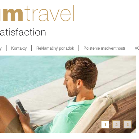
y
Kontakty
Reklamačný poriadok
Poistenie insolventnosti
V
1
2
3