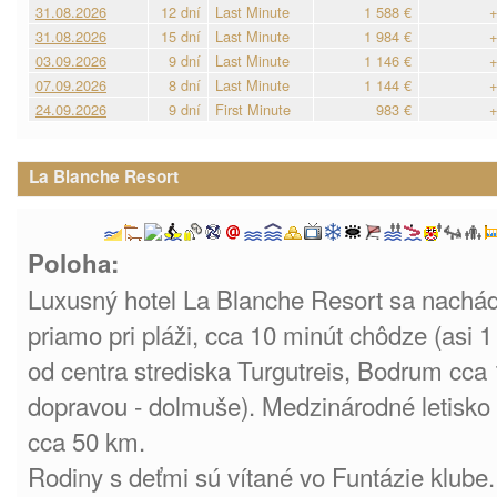
31.08.2026
12 dní
Last Minute
1 588 €
+
31.08.2026
15 dní
Last Minute
1 984 €
+
03.09.2026
9 dní
Last Minute
1 146 €
+
07.09.2026
8 dní
Last Minute
1 144 €
+
24.09.2026
9 dní
First Minute
983 €
+
La Blanche Resort
Poloha:
Luxusný hotel La Blanche Resort sa nachá
priamo pri pláži, cca 10 minút chôdze (asi 
od centra strediska Turgutreis, Bodrum cca
dopravou - dolmuše). Medzinárodné letisko
cca 50 km.
Rodiny s deťmi sú vítané vo Funtázie klube.