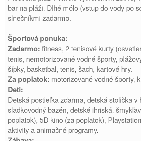
bar na pláži. Dlhé mólo (vstup do vody po s
slnečníkmi zadarmo.
Športová ponuka:
fitness, 2 tenisové kurty (osvetle
Zadarmo:
tenis, nemotorizované vodné športy, plážový 
šípky, basketbal, tenis, šach, kartové hry.
motorizované vodné športy, ku
Za poplatok:
Deti:
Detská postieľka zdarma, detská stolička v h
sladkovodný bazén, detské ihriská, šmykľavk
poplatok), 5D kino (za poplatok), Playstatio
aktivity a animačné programy.
Zábava: