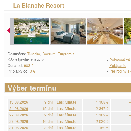
La Blanche Resort
Destinácia:
Turecko
,
Bodrum
,
Turgutreis
Kód zájazdu: 1319764
-
Pobytové zá
Cena od:
983 €
-
Potápanie
Príplatky od:
0 €
-
Pre rodiny s
Výber termínu
13.08.2026
9 dní
Last Minute
1 108 €
+
24.08.2026
15 dní
Last Minute
2 347 €
+
27.08.2026
9 dní
Last Minute
1 169 €
+
27.08.2026
16 dní
Last Minute
2 020 €
+
31.08.2026
8 dní
Last Minute
1 189 €
+