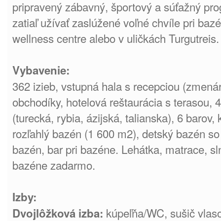
pripravený zábavný, športový a súťažný pr
zatiaľ užívať zaslúžené voľné chvíle pri baz
wellness centre alebo v uličkách Turgutreis.
Vybavenie:
362 izieb, vstupná hala s recepciou (zmená
obchodíky, hotelová reštaurácia s terasou, 4
(turecká, rybia, ázijská, talianska), 6 barov
rozľahlý bazén (1 600 m2), detský bazén s
bazén, bar pri bazéne. Lehátka, matrace, sl
bazéne zadarmo.
Izby:
kúpeľňa/WC, sušič vlasov
Dvojlôžková izba: