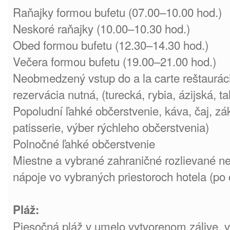
Raňajky formou bufetu (07.00–10.00 hod.)
Neskoré raňajky (10.00–10.30 hod.)
Obed formou bufetu (12.30–14.30 hod.)
Večera formou bufetu (19.00–21.00 hod.)
Neobmedzený vstup do a la carte reštauráci
rezervácia nutná, (turecká, rybia, ázijská, ta
Popoludní ľahké občerstvenie, káva, čaj, z
patisserie, výber rýchleho občerstvenia)
Polnočné ľahké občerstvenie
Miestne a vybrané zahraničné rozlievané ne
nápoje vo vybraných priestoroch hotela (po 
Pláž:
Piesočná pláž v umelo vytvorenom zálive, v