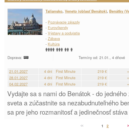
Taliansko
,
Veneto (oblasť Benátok)
,
Benátky (V
-
Poznávacie zájazdy
-
Eurovíkendy
-
Výstavy a podujatia
-
Zábava
-
Kultúra
Doprava:
Termíny od: 21.01., 4 dňové
21.01.2027
4 dni
First Minute
219 €
+
28.01.2027
4 dni
First Minute
219 €
+
04.02.2027
4 dni
First Minute
219 €
+
Vydajte sa s nami do Benátok - do jedného 
sveta a zúčastnite sa nezabudnuteľného ben
sa pre jeho rozmanitosť a jedinečnosť stáva 
1
2