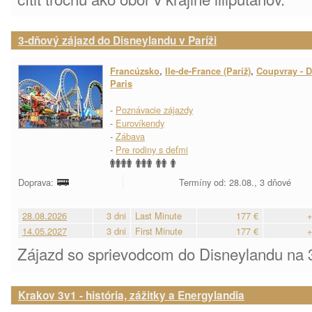
3-dňový zájazd do Disneylandu v Paríži
Francúzsko
,
Ile-de-France (Paríž)
,
Coupvray - D
Paris
-
Poznávacie zájazdy
-
Eurovíkendy
-
Zábava
-
Pre rodiny s deťmi
Doprava:
Termíny od: 28.08., 3 dňové
28.08.2026
3 dni
Last Minute
177 €
+
14.05.2027
3 dni
First Minute
177 €
+
Zájazd so sprievodcom do Disneylandu na 3
Krakov 3v1 - história, zážitky a Energylandia