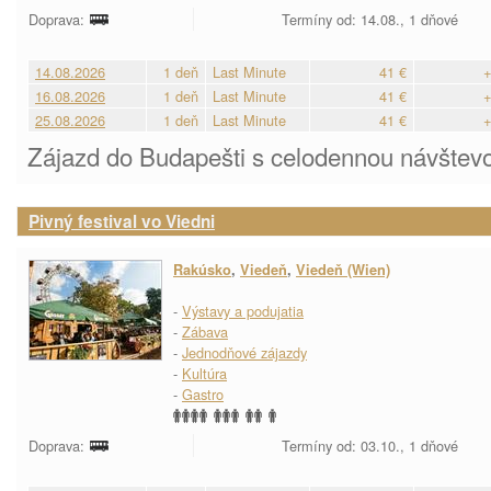
Doprava:
Termíny od: 14.08., 1 dňové
14.08.2026
1 deň
Last Minute
41 €
+
16.08.2026
1 deň
Last Minute
41 €
+
25.08.2026
1 deň
Last Minute
41 €
+
Zájazd do Budapešti s celodennou návštev
Pivný festival vo Viedni
Rakúsko
,
Viedeň
,
Viedeň (Wien)
-
Výstavy a podujatia
-
Zábava
-
Jednodňové zájazdy
-
Kultúra
-
Gastro
Doprava:
Termíny od: 03.10., 1 dňové