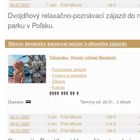
26.07.2027
1 deň
First Minute
48 €
+
Dvojdňový relaxačno-poznávací zájazd do 
parku v Poľsku.
Slávny benátsky karneval počas 3-dňového zájazdu
Taliansko
,
Veneto (oblasť Benátok)
-
Poznávacie zájazdy
-
Výstavy a podujatia
-
Zábava
-
Kultúra
Doprava:
Termíny od: 22.01., 3 dňové
22.01.2027
3 dni
First Minute
109 €
+
29.01.2027
3 dni
First Minute
114 €
+
05.02.2027
3 dni
First Minute
109 €
+