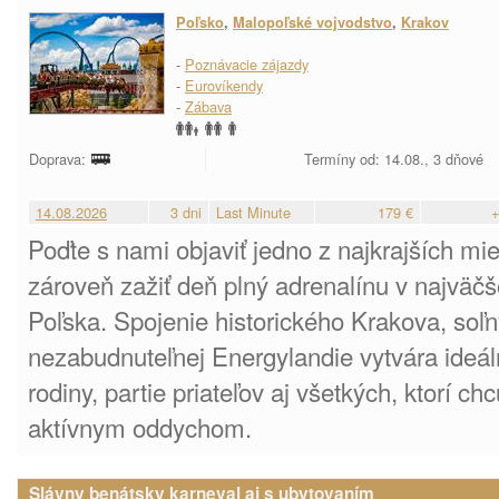
Poľsko
,
Malopoľské vojvodstvo
,
Krakov
-
Poznávacie zájazdy
-
Eurovíkendy
-
Zábava
Doprava:
Termíny od: 14.08., 3 dňové
14.08.2026
3 dni
Last Minute
179 €
+
Poďte s nami objaviť jedno z najkrajších mi
zároveň zažiť deň plný adrenalínu v najvä
Poľska. Spojenie historického Krakova, soľ
nezabudnuteľnej Energylandie vytvára ideál
rodiny, partie priateľov aj všetkých, ktorí ch
aktívnym oddychom.
Slávny benátsky karneval aj s ubytovaním