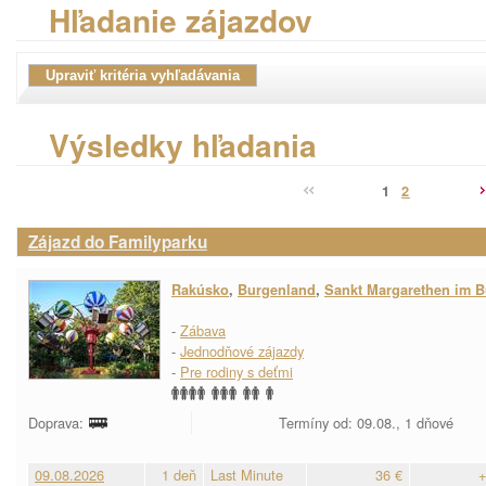
Hľadanie zájazdov
Výsledky hľadania
1
2
Zájazd do Familyparku
Rakúsko
,
Burgenland
,
Sankt Margarethen im 
-
Zábava
-
Jednodňové zájazdy
-
Pre rodiny s deťmi
Doprava:
Termíny od: 09.08., 1 dňové
09.08.2026
1 deň
Last Minute
36 €
+