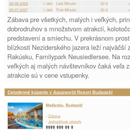
28.08.2026
1 deň
Last Minute
30 €
+
25.07.2027
1 deň
First Minute
30 €
+
Zábava pre všetkých, malých i veľkých, prin
dobrodruhov s množstvom atrakcií, kolotočo
predstavení a smiechu. V prekrásnom prostr
blízkosti Neziderského jazera leží najväčší
Rakúsku, Familypark Neusiedlersee. Na rozs
veľkých aj malých návštevníkov čaká veľa 
atrakcie sú v cene vstupenky.
Celodenné kúpanie v Aquaworld Resort Budapešť
Maďarsko
,
Budapešť
-
Zábava
-
Jednodňové zájazdy