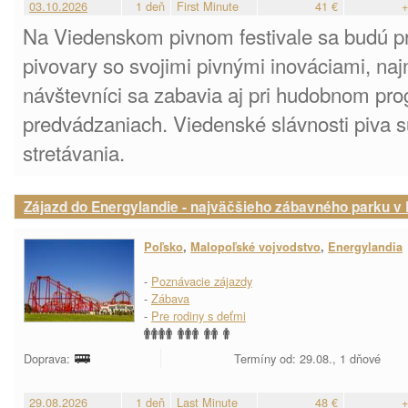
03.10.2026
1 deň
First Minute
41 €
+
Na Viedenskom pivnom festivale sa budú p
pivovary so svojimi pivnými inováciami, naj
návštevníci sa zabavia aj pri hudobnom pr
predvádzaniach. Viedenské slávnosti piva
stretávania.
Zájazd do Energylandie - najväčšieho zábavného parku v
Poľsko
,
Malopoľské vojvodstvo
,
Energylandia
-
Poznávacie zájazdy
-
Zábava
-
Pre rodiny s deťmi
Doprava:
Termíny od: 29.08., 1 dňové
29.08.2026
1 deň
Last Minute
48 €
+