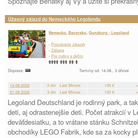
Spoznajte Benátky aj Vy a užite si prekrásn
Úžasný zájazd do Nemeckého Legolandu
Nemecko
,
Bavorsko
,
Gunzburg - Legoland
-
Poznávacie zájazdy
-
Zábava
-
Pre rodiny s deťmi
Doprava:
Termíny od: 14.08., 3 dňové
14.08.2026
3 dni
Last Minute
135 €
+
21.08.2026
3 dni
Last Minute
135 €
+
Legoland Deutschland je rodinný park, a tak
deti, aj odrastenejšie deti. Počet atrakcií v
deväťdesiatku, a to vrátane stánku Schnitz
obchodíky LEGO Fabrik, kde sa za kocky pla