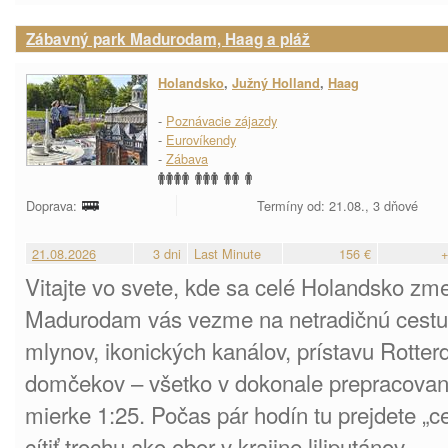
Zábavný park Madurodam, Haag a pláž
Holandsko
,
Južný Holland
,
Haag
-
Poznávacie zájazdy
-
Eurovíkendy
-
Zábava
Doprava:
Termíny od: 21.08., 3 dňové
21.08.2026
3 dni
Last Minute
156 €
+
Vitajte vo svete, kde sa celé Holandsko zme
Madurodam vás vezme na netradičnú cestu 
mlynov, ikonických kanálov, prístavu Rott
domčekov – všetko v dokonale prepracovane
mierke 1:25. Počas pár hodín tu prejdete „
cítiť trochu ako obor v krajine liliputánov.