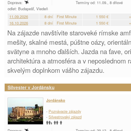
Doprava:
Termíny od: 11.09., 8 dňové
odlet: Budapešť, Viedeň
11.09.2026
8 dní
First Minute
1 550 €
+
16.10.2026
8 dní
First Minute
1 550 €
+
Na zájazde navštívite staroveké rímske amf
mešity, skalné mestá, púštne oázy, orientá
svätyne a mnoho ďalších. Jazda na ťave, ori
architektúra a atmosféra a v neposlednom r
skvelým doplnkom vášho zájazdu.
Silvester v Jordánsku
Jordánsko
-
Poznávacie zájazdy
-
Silvestrovský zájazd
Doprava:
Termíny od: 29.12., 8 dňové