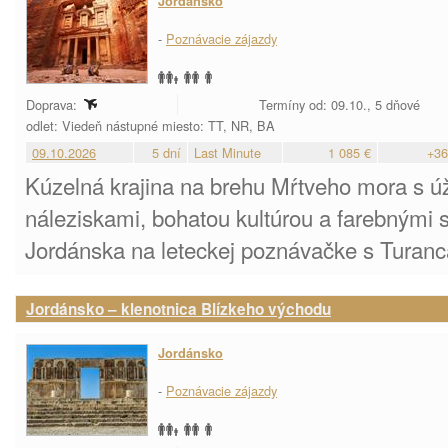
Jordánsko
-
Poznávacie zájazdy
Doprava:
Termíny od: 09.10., 5 dňové
odlet: Viedeň nástupné miesto: TT, NR, BA
09.10.2026
5 dní
Last Minute
1 085 €
+36
Kúzelná krajina na brehu Mŕtveho mora s 
náleziskami, bohatou kultúrou a farebnými 
Jordánska na leteckej poznávačke s Turan
Jordánsko – klenotnica Blízkeho východu
Jordánsko
-
Poznávacie zájazdy