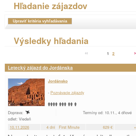
Hľadanie zájazdov
Výsledky hľadania
1
2
Letecký zájazd do Jordánska
Jordánsko
-
Poznávacie zájazdy
Doprava:
Termíny od: 10.11., 4 dňové
odlet: Viedeň
10.11.2026
4 dni
First Minute
629 €
+