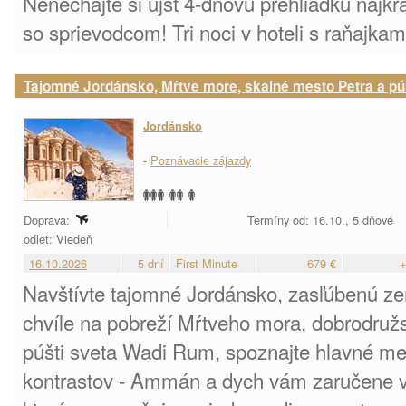
Nenechajte si ujsť 4-dňovú prehliadku najk
so sprievodcom! Tri noci v hoteli s raňajkam
Tajomné Jordánsko, Mŕtve more, skalné mesto Petra a 
Jordánsko
-
Poznávacie zájazdy
Doprava:
Termíny od: 16.10., 5 dňové
odlet: Viedeň
16.10.2026
5 dní
First Minute
679 €
+
Navštívte tajomné Jordánsko, zasľúbenú z
chvíle na pobreží Mŕtveho mora, dobrodružst
púšti sveta Wadi Rum, spoznajte hlavné me
kontrastov - Ammán a dych vám zaručene v