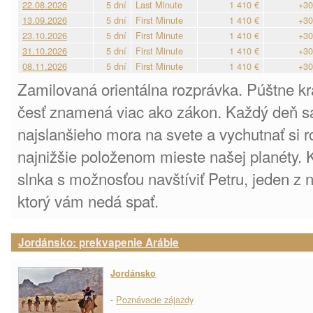
22.08.2026
5 dní
Last Minute
1 410 €
+30
13.09.2026
5 dní
First Minute
1 410 €
+30
23.10.2026
5 dní
First Minute
1 410 €
+30
31.10.2026
5 dní
First Minute
1 410 €
+30
08.11.2026
5 dní
First Minute
1 410 €
+30
Zamilovaná orientálna rozprávka. Púštne kr
česť znamená viac ako zákon. Každý deň s
najslanšieho mora na svete a vychutnať si 
najnižšie položenom mieste našej planéty. K
slnka s možnosťou navštíviť Petru, jeden z
ktorý vám nedá spať.
Jordánsko: prekvapenie Arábie
Jordánsko
-
Poznávacie zájazdy