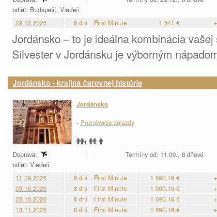
odlet: Budapešť, Viedeň
29.12.2026
8 dní
First Minute
1 641 €
+
Jordánsko – to je ideálna kombinácia vašej 
Silvester v Jordánsku je výborným nápadom
Jordánsko - krajina čarovnej histórie
Jordánsko
-
Poznávacie zájazdy
Doprava:
Termíny od: 11.09., 8 dňové
odlet: Viedeň
11.09.2026
8 dní
First Minute
1 690,16 €
+
09.10.2026
8 dní
First Minute
1 690,16 €
+
23.10.2026
8 dní
First Minute
1 690,16 €
+
13.11.2026
8 dní
First Minute
1 690,16 €
+