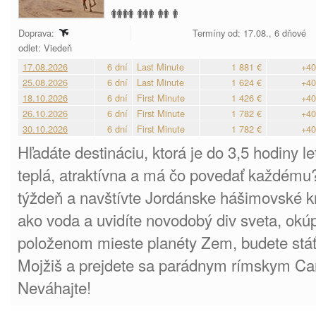
Doprava:
Termíny od: 17.08., 6 dňové
odlet: Viedeň
17.08.2026
6 dní
Last Minute
1 881 €
+40
25.08.2026
6 dní
Last Minute
1 624 €
+40
18.10.2026
6 dní
First Minute
1 426 €
+40
26.10.2026
6 dní
First Minute
1 782 €
+40
30.10.2026
6 dní
First Minute
1 782 €
+40
Hľadáte destináciu, ktorá je do 3,5 hodiny l
teplá, atraktívna a má čo povedať každému?
týždeň a navštívte Jordánske hášimovské k
ako voda a uvidíte novodobý div sveta, okúp
položenom mieste planéty Zem, budete stá
Mojžiš a prejdete sa parádnym rímskym Ca
Neváhajte!