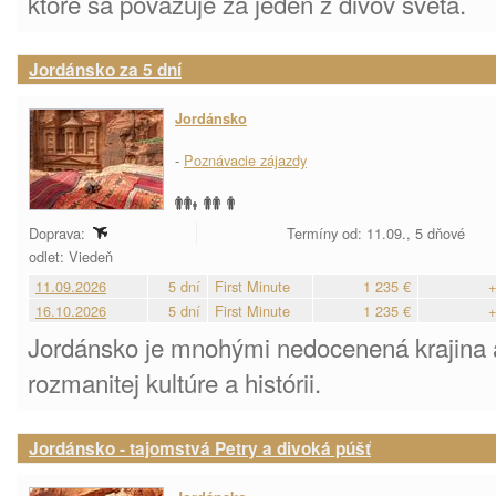
ktoré sa považuje za jeden z divov sveta.
Jordánsko za 5 dní
Jordánsko
-
Poznávacie zájazdy
Doprava:
Termíny od: 11.09., 5 dňové
odlet: Viedeň
11.09.2026
5 dní
First Minute
1 235 €
+
16.10.2026
5 dní
First Minute
1 235 €
+
Jordánsko je mnohými nedocenená krajina a
rozmanitej kultúre a histórii.
Jordánsko - tajomstvá Petry a divoká púšť