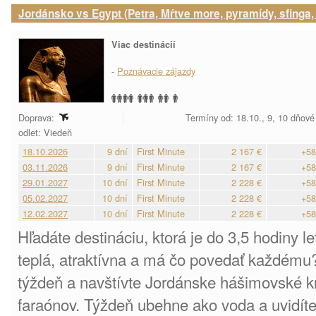
Jordánsko vs Egypt (Petra, Mŕtve more, pyramídy, sfinga
Viac destinácií
-
Poznávacie zájazdy
Doprava:
Termíny od: 18.10., 9, 10 dňové
odlet: Viedeň
18.10.2026
9 dní
First Minute
2 167 €
+58
03.11.2026
9 dní
First Minute
2 167 €
+58
29.01.2027
10 dní
First Minute
2 228 €
+58
05.02.2027
10 dní
First Minute
2 228 €
+58
12.02.2027
10 dní
First Minute
2 228 €
+58
Hľadáte destináciu, ktorá je do 3,5 hodiny l
teplá, atraktívna a má čo povedať každému?
týždeň a navštívte Jordánske hášimovské kr
faraónov. Týždeň ubehne ako voda a uvidíte