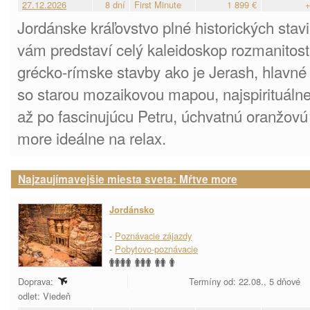
27.12.2026
8 dní
First Minute
1 899 €
+
Jordánske kráľovstvo plné historických stav
vám predstaví celý kaleidoskop rozmanitost
grécko-rímske stavby ako je Jerash, hla
so starou mozaikovou mapou, najspirituálnej
až po fascinujúcu Petru, úchvatnú oranžov
more ideálne na relax.
Najzaujímavejšie miesta sveta: Mŕtve more
Jordánsko
-
Poznávacie zájazdy
-
Pobytovo-poznávacie
Doprava:
Termíny od: 22.08., 5 dňové
odlet: Viedeň