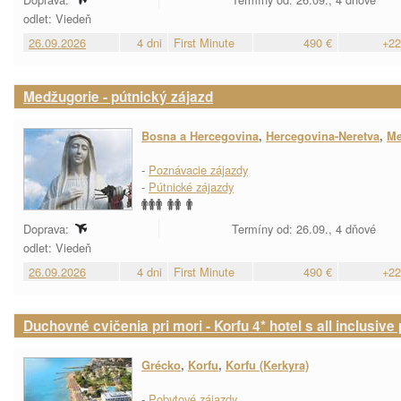
odlet: Viedeň
26.09.2026
4 dni
First Minute
490 €
+22
Medžugorie - pútnický zájazd
Bosna a Hercegovina
,
Hercegovina-Neretva
,
Me
-
Poznávacie zájazdy
-
Pútnické zájazdy
Doprava:
Termíny od: 26.09., 4 dňové
odlet: Viedeň
26.09.2026
4 dni
First Minute
490 €
+22
Duchovné cvičenia pri mori - Korfu 4* hotel s all inclusive
Grécko
,
Korfu
,
Korfu (Kerkyra)
-
Pobytové zájazdy