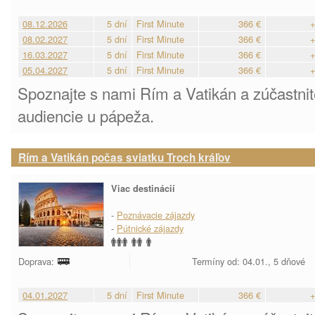
08.12.2026
5 dní
First Minute
366 €
+
08.02.2027
5 dní
First Minute
366 €
+
16.03.2027
5 dní
First Minute
366 €
+
05.04.2027
5 dní
First Minute
366 €
+
Spoznajte s nami Rím a Vatikán a zúčastni
audiencie u pápeža.
Rím a Vatikán počas sviatku Troch kráľov
Viac destinácií
-
Poznávacie zájazdy
-
Pútnické zájazdy
Doprava:
Termíny od: 04.01., 5 dňové
04.01.2027
5 dní
First Minute
366 €
+