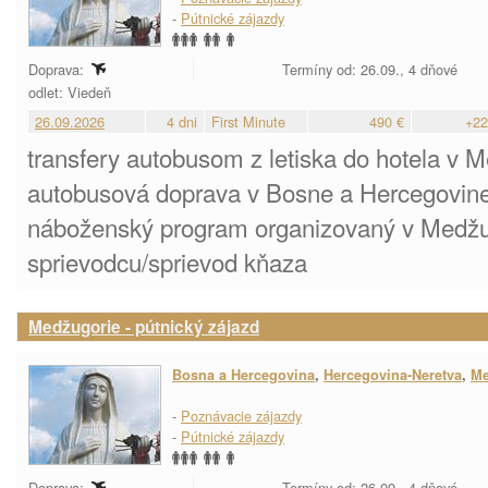
-
Pútnické zájazdy
Doprava:
Termíny od: 26.09., 4 dňové
odlet: Viedeň
26.09.2026
4 dni
First Minute
490 €
+22
transfery autobusom z letiska do hotela v M
autobusová doprava v Bosne a Hercegovine
náboženský program organizovaný v Medžug
sprievodcu/sprievod kňaza
Medžugorie - pútnický zájazd
Bosna a Hercegovina
,
Hercegovina-Neretva
,
Me
-
Poznávacie zájazdy
-
Pútnické zájazdy
Doprava:
Termíny od: 26.09., 4 dňové