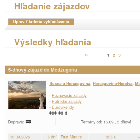
Hľadanie zájazdov
Výsledky hľadania
1
2
3
5-dňový zájazd do Medžugoria
Bosna a Hercegovina
,
Hercegovina-Neretva
,
Me
-
Poznávacie zájazdy
-
Pútnické zájazdy
-
Eurovíkendy
Doprava:
Termíny od: 16.09., 5 dňové
16.09.2026
5 dní
First Minute
335 €
+