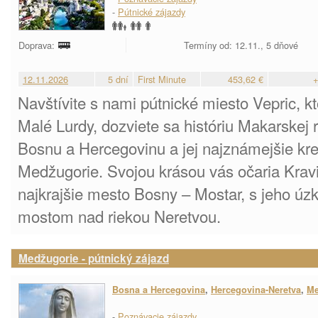
-
Pútnické zájazdy
Doprava:
Termíny od: 12.11., 5 dňové
12.11.2026
5 dní
First Minute
453,62 €
+
Navštívite s nami pútnické miesto Vepric, k
Malé Lurdy, dozviete sa históriu Makarskej r
Bosnu a Hercegovinu a jej najznámejšie kr
Medžugorie. Svojou krásou vás očaria Kra
najkrajšie mesto Bosny – Mostar, s jeho úz
mostom nad riekou Neretvou.
Medžugorie - pútnický zájazd
Bosna a Hercegovina
,
Hercegovina-Neretva
,
Me
-
Poznávacie zájazdy