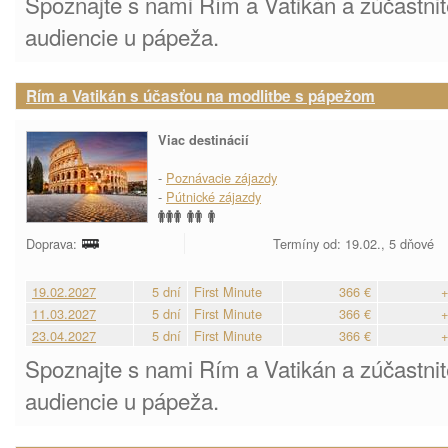
Spoznajte s nami Rím a Vatikán a zúčastni
audiencie u pápeža.
Rím a Vatikán s účasťou na modlitbe s pápežom
Viac destinácií
-
Poznávacie zájazdy
-
Pútnické zájazdy
Doprava:
Termíny od: 19.02., 5 dňové
19.02.2027
5 dní
First Minute
366 €
+
11.03.2027
5 dní
First Minute
366 €
+
23.04.2027
5 dní
First Minute
366 €
+
Spoznajte s nami Rím a Vatikán a zúčastni
audiencie u pápeža.