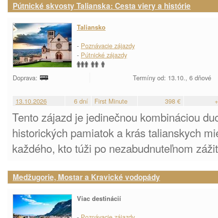
Pútnické skvosty Talianska: Cesta viery a histórie
Taliansko
-
Poznávacie zájazdy
-
Pútnické zájazdy
Doprava:
Termíny od: 13.10., 6 dňové
13.10.2026
6 dní
First Minute
398 €
+
Tento zájazd je jedinečnou kombináciou du
historických pamiatok a krás talianskych mi
každého, kto túži po nezabudnuteľnom zážit
Medžugorie, Mostar a Kravické vodopády
Viac destinácií
-
Poznávacie zájazdy