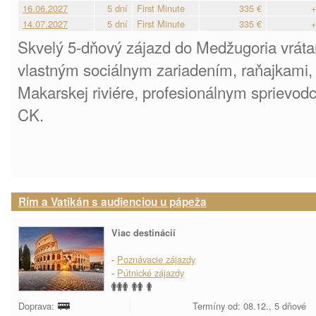
16.06.2027
5 dní
First Minute
335 €
+
14.07.2027
5 dní
First Minute
335 €
+
Skvelý 5-dňový zájazd do Medžugoria vrátan
vlastným sociálnym zariadením, raňajkami,
Makarskej riviére, profesionálnym sprievo
CK.
Rím a Vatikán s audienciou u pápeža
Viac destinácií
-
Poznávacie zájazdy
-
Pútnické zájazdy
Doprava:
Termíny od: 08.12., 5 dňové