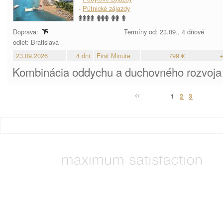
-
Pútnické zájazdy
Doprava:
Termíny od: 23.09., 4 dňové
odlet: Bratislava
23.09.2026
4 dni
First Minute
799 €
+
Kombinácia oddychu a duchovného rozvoja 
1
2
3