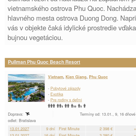
vietnamského ostrova Phu Quoc. Nachádza 
hlavného mesta ostrova Duong Dong. Naprie
vás v objekte čaká idylické prostredie vďa
bujnou vegetáciou.
Pullman Phu Quoc Beach Resort
Vietnam
,
Kien Giang
,
Phu Quoc
-
Pobytové zájazdy
-
Exotika
-
Pre rodiny s deťmi
Doprava:
Termíny od: 13.01., 9, 16 dňové
odlet: Bratislava
13.01.2027
9 dní
First Minute
2 398 €
+
13.01.2027
16 dní
First Minute
3 280 €
+