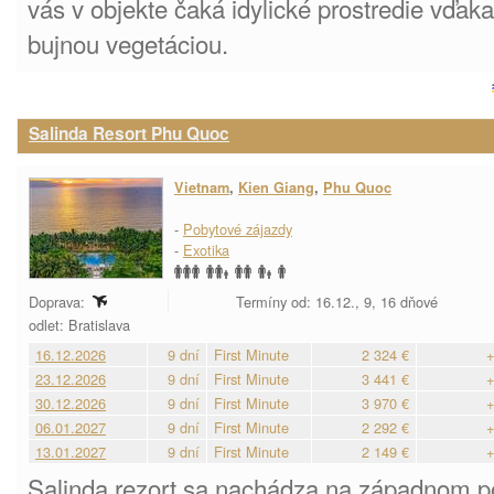
vás v objekte čaká idylické prostredie vďa
bujnou vegetáciou.
Salinda Resort Phu Quoc
Vietnam
,
Kien Giang
,
Phu Quoc
-
Pobytové zájazdy
-
Exotika
Doprava:
Termíny od: 16.12., 9, 16 dňové
odlet: Bratislava
16.12.2026
9 dní
First Minute
2 324 €
+
23.12.2026
9 dní
First Minute
3 441 €
+
30.12.2026
9 dní
First Minute
3 970 €
+
06.01.2027
9 dní
First Minute
2 292 €
+
13.01.2027
9 dní
First Minute
2 149 €
+
Salinda rezort sa nachádza na západnom p