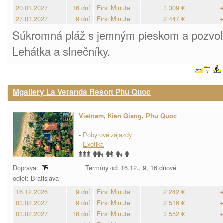
20.01.2027
16 dní
First Minute
3 309 €
+
27.01.2027
9 dní
First Minute
2 447 €
+
Súkromná pláž s jemným pieskom a pozvo
Lehátka a slnečníky.
Mgallery La Veranda Resort Phu Quoc
Vietnam
,
Kien Giang
,
Phu Quoc
-
Pobytové zájazdy
-
Exotika
Doprava:
Termíny od: 16.12., 9, 16 dňové
odlet: Bratislava
16.12.2026
9 dní
First Minute
2 242 €
+
03.02.2027
9 dní
First Minute
2 516 €
+
03.02.2027
16 dní
First Minute
3 552 €
+