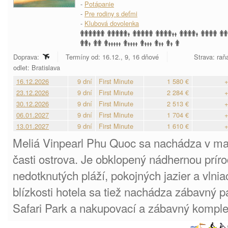
-
Potápanie
-
Pre rodiny s deťmi
-
Klubová dovolenka
Doprava:
Termíny od: 16.12., 9, 16 dňové
Strava: raňa
odlet: Bratislava
16.12.2026
9 dní
First Minute
1 580 €
+
23.12.2026
9 dní
First Minute
2 284 €
+
30.12.2026
9 dní
First Minute
2 513 €
+
06.01.2027
9 dní
First Minute
1 704 €
+
13.01.2027
9 dní
First Minute
1 610 €
+
Meliá Vinpearl Phu Quoc sa nachádza v ma
časti ostrova. Je obklopený nádhernou prír
nedotknutých pláží, pokojných jazier a vlnia
blízkosti hotela sa tiež nachádza zábavný 
Safari Park a nakupovací a zábavný kompl