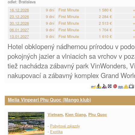
odlet: Bratislava
16.12.2026
9 dní
First Minute
1 580 €
+
23.12.2026
9 dní
First Minute
2 284 €
+
30.12.2026
9 dní
First Minute
2 513 €
+
06.01.2027
9 dní
First Minute
1 704 €
+
13.01.2027
9 dní
First Minute
1 610 €
+
Hotel obklopený nádhernou prírodou v podo
pokojných jazier a vlniacich sa vrchov v poza
tiež nachádza zábavný park VinWonders, Vi
nakupovací a zábavný komplex Grand Worl
Melia Vinpearl Phu Quoc (Mango klub)
Vietnam
,
Kien Giang
,
Phu Quoc
-
Pobytové zájazdy
-
Exotika