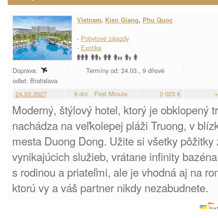
Vietnam
,
Kien Giang
,
Phu Quoc
-
Pobytové zájazdy
-
Exotika
Doprava:
Termíny od: 24.03., 9 dňové
odlet: Bratislava
24.03.2027
9 dní
First Minute
2 023 €
+
Moderný, štýlový hotel, ktorý je obklopený 
nachádza na veľkolepej pláži Truong, v blíz
mesta Duong Dong. Užite si všetky pôžitky 
vynikajúcich služieb, vrátane infinity bazén
s rodinou a priateľmi, ale je vhodná aj na r
ktorú vy a váš partner nikdy nezabudnete.