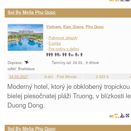
Sol By Melia Phu Quoc
Vietnam
,
Kien Giang
,
Phu Quoc
-
Pobytové zájazdy
-
Exotika
-
Pre rodiny s deťmi
Doprava:
Termíny od: 24.03., 9 dňové
odlet: Bratislava
24.03.2027
9 dní
First Minute
2 023 €
+
Moderný hotel, ktorý je obklobený tropickou
bielej piesočnatej pláži Truong, v blízkosti
Duong Dong.
Sol By Melia Phu Quoc