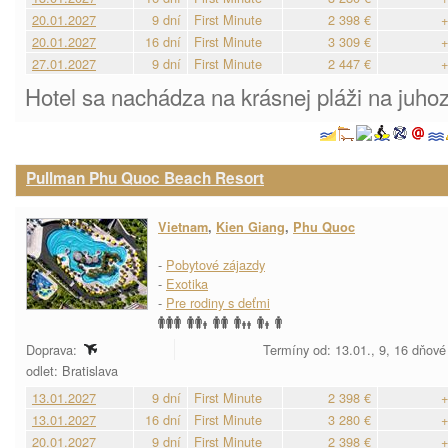
20.01.2027
9 dní
First Minute
2 398 €
+
20.01.2027
16 dní
First Minute
3 309 €
+
27.01.2027
9 dní
First Minute
2 447 €
+
Hotel sa nachádza na krásnej pláži na juhoz
Pullman Phu Quoc Beach Resort
Vietnam
,
Kien Giang
,
Phu Quoc
-
Pobytové zájazdy
-
Exotika
-
Pre rodiny s deťmi
Doprava:
Termíny od: 13.01., 9, 16 dňové
odlet: Bratislava
13.01.2027
9 dní
First Minute
2 398 €
+
13.01.2027
16 dní
First Minute
3 280 €
+
20.01.2027
9 dní
First Minute
2 398 €
+