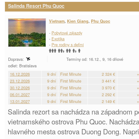
Salinda Resort Phu Quoc
Vietnam
,
Kien Giang
,
Phu Quoc
-
Pobytové zájazdy
-
Exotika
-
Pre rodiny s deťmi
Doprava:
Termíny od: 16.12., 9, 16 dňové
odlet: Bratislava
16.12.2026
9 dní
First Minute
2 324 €
+
23.12.2026
9 dní
First Minute
3 441 €
+
30.12.2026
9 dní
First Minute
3 970 €
+
06.01.2027
9 dní
First Minute
2 292 €
+
13.01.2027
9 dní
First Minute
2 149 €
+
Salinda rezort sa nachádza na západnom p
vietnamského ostrova Phu Quoc. Nachádza 
hlavného mesta ostrova Duong Dong. Naprie