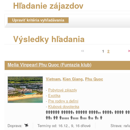
Hľadanie zájazdov
Výsledky hľadania
1
2
Melia Vinpearl Phu Quoc (Funtazia klub)
Vietnam
,
Kien Giang
,
Phu Quoc
-
Pobytové zájazdy
-
Exotika
-
Pre rodiny s deťmi
-
Klubová dovolenka
Doprava:
Termíny od: 16.12., 9, 16 dňové
Strava: raňa