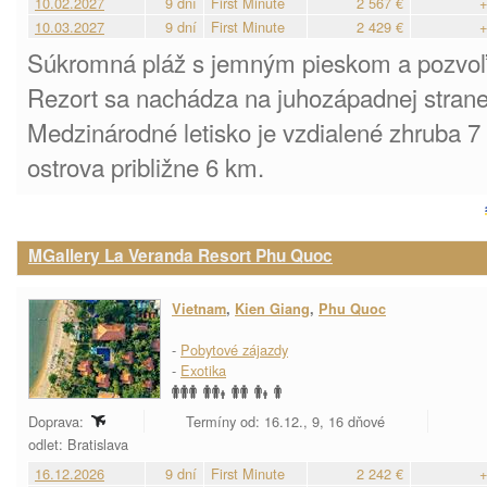
10.02.2027
9 dní
First Minute
2 567 €
+
10.03.2027
9 dní
First Minute
2 429 €
+
Súkromná pláž s jemným pieskom a pozvo
Rezort sa nachádza na juhozápadnej stran
Medzinárodné letisko je vzdialené zhruba 
ostrova približne 6 km.
MGallery La Veranda Resort Phu Quoc
Vietnam
,
Kien Giang
,
Phu Quoc
-
Pobytové zájazdy
-
Exotika
Doprava:
Termíny od: 16.12., 9, 16 dňové
odlet: Bratislava
16.12.2026
9 dní
First Minute
2 242 €
+