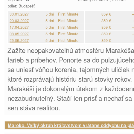
odlet: Budapešť
30.01.2027
5 dní
First Minute
859 €
+
20.03.2027
5 dní
First Minute
859 €
+
17.04.2027
5 dní
First Minute
859 €
+
08.05.2027
5 dní
First Minute
859 €
+
25.09.2027
5 dní
First Minute
859 €
+
Zažite neopakovateľnú atmosféru Marakéša –
farieb a príbehov. Ponorte sa do pulzujúceh
sa uniesť vôňou korenia, tajomných uličiek
ktoré rozprávajú históriu starú stovky rokov
Marakéši je dokonalým útekom z každodennos
nezabudnuteľný. Stačí len prísť a nechať sa 
sen stáva realitou.
Maroko: Veľký okruh kráľovstvom vrátane oddychu na plá