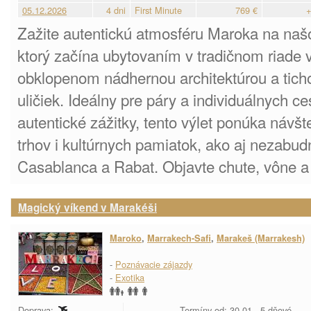
05.12.2026
4 dni
First Minute
769 €
+
Zažite autentickú atmosféru Maroka na na
ktorý začína ubytovaním v tradičnom riade 
obklopenom nádhernou architektúrou a tic
uličiek. Ideálny pre páry a individuálnych ce
autentické zážitky, tento výlet ponúka návšt
trhov i kultúrnych pamiatok, ako aj nezabud
Casablanca a Rabat. Objavte chute, vône a
Magický víkend v Marakéši
Maroko
,
Marrakech-Safi
,
Marakeš (Marrakesh)
-
Poznávacie zájazdy
-
Exotika
Doprava:
Termíny od: 30.01., 5 dňové