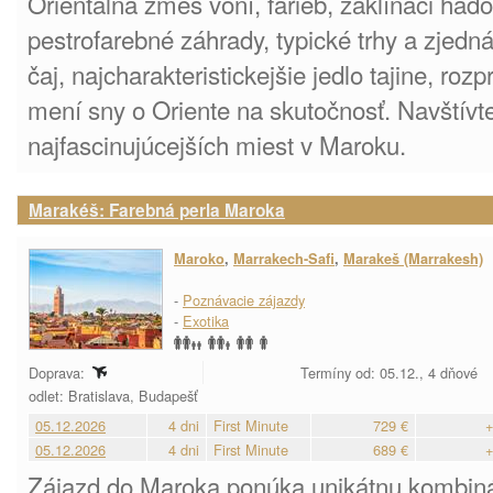
Orientálna zmes vôní, farieb, zaklínači had
pestrofarebné záhrady, typické trhy a zjedn
čaj, najcharakteristickejšie jedlo tajine, ro
mení sny o Oriente na skutočnosť. Navštívt
najfascinujúcejších miest v Maroku.
Marakéš: Farebná perla Maroka
Maroko
,
Marrakech-Safi
,
Marakeš (Marrakesh)
-
Poznávacie zájazdy
-
Exotika
Doprava:
Termíny od: 05.12., 4 dňové
odlet: Bratislava, Budapešť
05.12.2026
4 dni
First Minute
729 €
+
05.12.2026
4 dni
First Minute
689 €
+
Zájazd do Maroka ponúka unikátnu kombinác