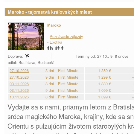
Maroko - tajomstvá kráľovských miest
Maroko
-
Poznávacie zájazdy
-
Exotika
Doprava:
Termíny od: 27.10., 9, 8 dňové
odlet: Bratislava, Budapešť
27.10.2026
8 dní
First Minute
1 359 €
+
27.10.2026
9 dní
First Minute
1 299 €
+
03.11.2026
8 dní
First Minute
1 339 €
+
03.11.2026
9 dní
First Minute
1 099 €
+
10.11.2026
8 dní
First Minute
1 099 €
+
Vydajte sa s nami, priamym letom z Bratisl
srdca magického Maroka, krajiny, kde sa s
Orientu s pulzujúcim životom starobylých k