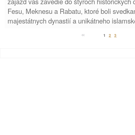
zájazd vás zavedie do štyroch historických 
Fesu, Meknesu a Rabatu, ktoré boli svedka
majestátnych dynastií a unikátneho islamsk
1
2
3