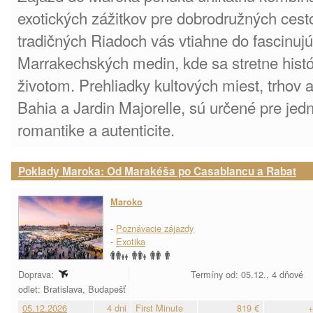
exotických zážitkov pre dobrodružných cest
tradičných Riadoch vás vtiahne do fascinuj
Marrakechských medin, kde sa stretne his
životom. Prehliadky kultových miest, trhov 
Bahia a Jardin Majorelle, sú určené pre jedn
romantike a autenticite.
Poklady Maroka: Od Marakéša po Casablancu a Rabat
Maroko
-
Poznávacie zájazdy
-
Exotika
Doprava:
Termíny od: 05.12., 4 dňové
odlet: Bratislava, Budapešť
05.12.2026
4 dni
First Minute
819 €
+