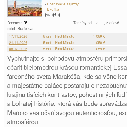
-
Poznávacie zájazdy
-
Exotika
Doprava:
Termíny od: 17.11., 5 dňové
odlet: Bratislava
17.11.2026
5 dní
First Minute
1 059 €
+
24.11.2026
5 dní
First Minute
1 059 €
+
08.12.2026
5 dní
First Minute
1 059 €
+
Vychutnajte si pohodovú atmosféru prímors
očariť bielomodrou krásou romantickej Essa
farebného sveta Marakéša, kde sa vône kore
a majestátne paláce postarajú o nezabudnut
krajinu tisícich kontrastov, pohostinných ľu
a bohatej histórie, ktorá vás bude sprevádz
Maroko vás očarí svojou autentickosťou, ex
atmosférou.