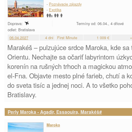
-
Poznávacie zájazdy
-
Exotika
Doprava:
Termíny od: 06.04., 4 dňové
odlet: Bratislava
06.04.2027
4 dni
First Minute
1 009 €
+
Marakéš – pulzujúce srdce Maroka, kde sa tr
Orientu. Nechajte sa očariť labyrintom úzky
korenín na rušných trhoch a magickou atm
el-Fna. Objavte mesto plné farieb, chutí a k
do sveta tisíc a jednej noci. A to všetko po
Bratislavy.
Perly Maroka - Agadir, Essaouira, Marakéš#
Maroko