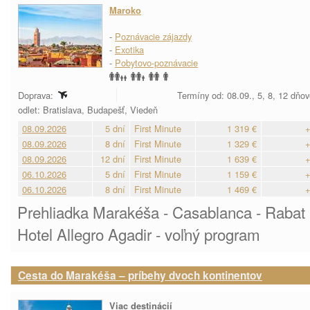
Maroko
-
Poznávacie zájazdy
-
Exotika
-
Pobytovo-poznávacie
Doprava:
Termíny od: 08.09., 5, 8, 12 dňo
odlet: Bratislava, Budapešť, Viedeň
08.09.2026
5 dní
First Minute
1 319 €
+
08.09.2026
8 dní
First Minute
1 329 €
+
08.09.2026
12 dní
First Minute
1 639 €
+
06.10.2026
5 dní
First Minute
1 159 €
+
06.10.2026
8 dní
First Minute
1 469 €
+
Prehliadka Marakéša - Casablanca - Rabat - 
Hotel Allegro Agadir - voľný program
Cesta do Marakéša – príbehy dvoch kontinentov
Viac destinácií