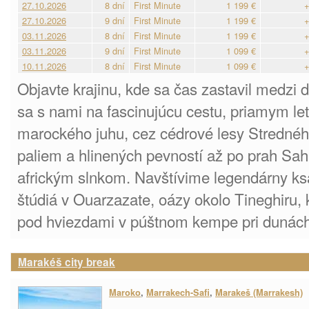
27.10.2026
8 dní
First Minute
1 199 €
+
27.10.2026
9 dní
First Minute
1 199 €
+
03.11.2026
8 dní
First Minute
1 199 €
+
03.11.2026
9 dní
First Minute
1 099 €
+
10.11.2026
8 dní
First Minute
1 099 €
+
Objavte krajinu, kde sa čas zastavil medzi
sa s nami na fascinujúcu cestu, priamym let
marockého juhu, cez cédrové lesy Stredného
paliem a hlinených pevností až po prah Saha
africkým slnkom. Navštívime legendárny ks
štúdiá v Ouarzazate, oázy okolo Tineghiru,
pod hviezdami v púštnom kempe pri dunách
Marakéš city break
Maroko
,
Marrakech-Safi
,
Marakeš (Marrakesh)