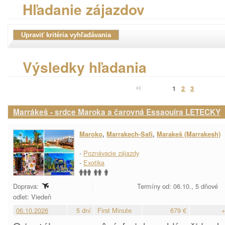
Hľadanie zájazdov
Výsledky hľadania
1
2
3
Marrákeš - srdce Maroka a čarovná Essaouira LETECKY
Maroko
,
Marrakech-Safi
,
Marakeš (Marrakesh)
-
Poznávacie zájazdy
-
Exotika
Doprava:
Termíny od: 06.10., 5 dňové
odlet: Viedeň
06.10.2026
5 dní
First Minute
679 €
+