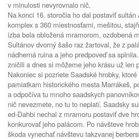
v minulosti nevyrovnalo nič.
Na konci 16. storočia ho dal postaviť sult
komplex s 360 miestnosťami, mešitou, staj
izba bola obložená mramorom, ozdobená m
Sultánov dvorný šašo raz žartoval, že z pa
nádherná ruina a jeho predpoveď sa splnila
zničili a dnes si môžeme jeho krásu už len 
Nakoniec si pozriete Saadské hrobky, ktoré
pamiatkam historického mesta Marrákeš, po
a odpočíva tu mnoho saadskych panovníkov.
nič nevezmete, no tu to neplatí. Saadsky 
ed-Dahbi nechal z mramoru postaviť dve hro
konkurovať jeho palácom. Po návšteve hrob
škoda vynechať návštevu takzvanej berbersk