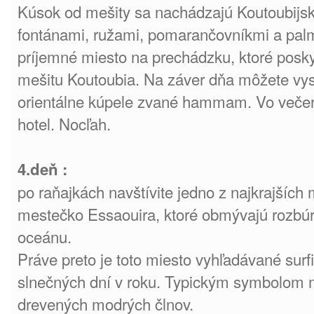
Kúsok od mešity sa nachádzajú Koutoubijs
fontánami, ružami, pomarančovníkmi a pal
príjemné miesto na prechádzku, ktoré posky
mešitu Koutoubia. Na záver dňa môžete vys
orientálne kúpele zvané hammam. Vo večer
hotel. Nocľah.
4.deň :
po raňajkách navštívite jedno z najkrajších
mestečko Essaouira, ktoré obmývajú rozbúr
oceánu.
Práve preto je toto miesto vyhľadávané sur
slnečných dní v roku. Typickým symbolom m
drevených modrých člnov.