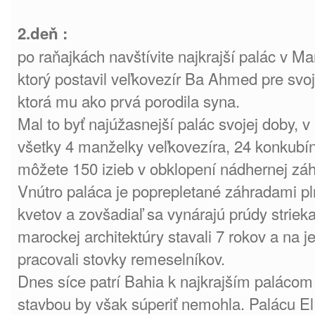
2.deň :
po raňajkách navštívite najkrajší palác v Ma
ktorý postavil veľkovezír Ba Ahmed pre svo
ktorá mu ako prvá porodila syna.
Mal to byť najúžasnejší palác svojej doby, v 
všetky 4 manželky veľkovezíra, 24 konkubí
môžete 150 izieb v obklopení nádhernej záh
Vnútro paláca je poprepletané záhradami p
kvetov a zovšadiaľ sa vynárajú prúdy strieka
marockej architektúry stavali 7 rokov a na j
pracovali stovky remeselníkov.
Dnes síce patrí Bahia k najkrajším palácom
stavbou by však súperiť nemohla. Palácu El