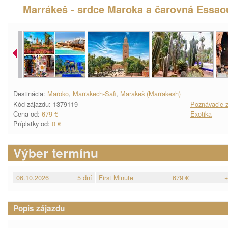
Marrákeš - srdce Maroka a čarovná Essa
Destinácia:
Maroko
,
Marrakech-Safi
,
Marakeš (Marrakesh)
Kód zájazdu: 1379119
-
Poznávacie z
Cena od:
679 €
-
Exotika
Príplatky od:
0 €
Výber termínu
06.10.2026
5 dní
First Minute
679 €
+
Popis zájazdu