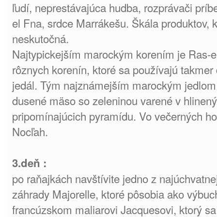
ľudí, neprestávajúca hudba, rozprávači prí
el Fna, srdce Marrákešu. Škála produktov, k
neskutočná.
Najtypickejším marockým korením je Ras-e
rôznych korenín, ktoré sa používajú takme
jedál. Tým najznámejším marockým jedlom 
dusené mäso so zeleninou varené v hlinen
pripomínajúcich pyramídu. Vo večerných hod
Nocľah.
3.deň :
po raňajkách navštívite jedno z najúchvatne
záhrady Majorelle, ktoré pôsobia ako výbuc
francúzskom maliarovi Jacquesovi, ktorý s