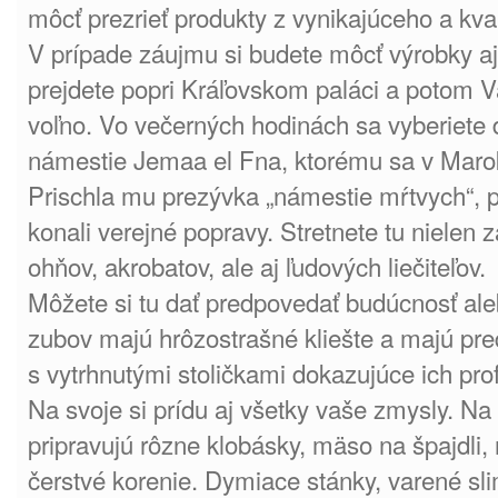
môcť prezrieť produkty z vynikajúceho a kva
V prípade záujmu si budete môcť výrobky aj
prejdete popri Kráľovskom paláci a potom V
voľno. Vo večerných hodinách sa vyberiete 
námestie Jemaa el Fna, ktorému sa v Maro
Prischla mu prezývka „námestie mŕtvych“, pr
konali verejné popravy. Stretnete tu nielen 
ohňov, akrobatov, ale aj ľudových liečiteľov.
Môžete si tu dať predpovedať budúcnosť ale
zubov majú hrôzostrašné kliešte a majú pr
s vytrhnutými stoličkami dokazujúce ich prof
Na svoje si prídu aj všetky vaše zmysly. Na
pripravujú rôzne klobásky, mäso na špajdli, 
čerstvé korenie. Dymiace stánky, varené sl