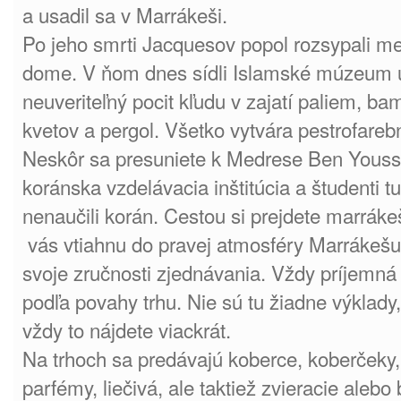
a usadil sa v Marrákeši.
Po jeho smrti Jacquesov popol rozsypali me
dome. V ňom dnes sídli Islamské múzeum u
neuveriteľný pocit kľudu v zajatí paliem, b
kvetov a pergol. Všetko vytvára pestrofareb
Neskôr sa presuniete k Medrese Ben Youssef
koránska vzdelávacia inštitúcia a študenti tu 
nenaučili korán. Cestou si prejdete marrákeš
vás vtiahnu do pravej atmosféry Marrákešu
svoje zručnosti zjednávania. Vždy príjemn
podľa povahy trhu. Nie sú tu žiadne výklady,
vždy to nájdete viackrát.
Na trhoch sa predávajú koberce, koberčeky,
parfémy, liečivá, ale taktiež zvieracie alebo