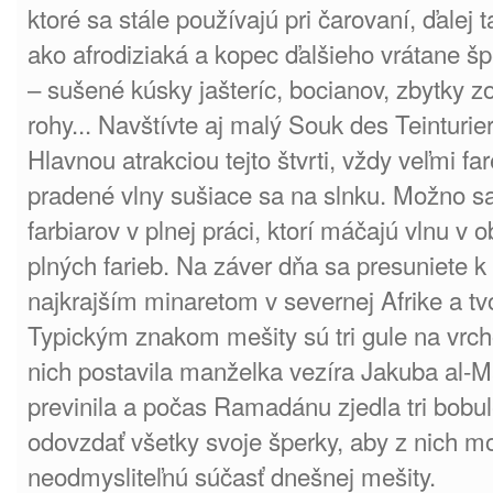
ktoré sa stále používajú pri čarovaní, ďalej t
ako afrodiziaká a kopec ďalšieho vrátane šp
– sušené kúsky jašteríc, bocianov, zbytky z
rohy... Navštívte aj malý Souk des Teinturier
Hlavnou atrakciou tejto štvrti, vždy veľmi f
pradené vlny sušiace sa na slnku. Možno s
farbiarov v plnej práci, ktorí máčajú vlnu 
plných farieb. Na záver dňa sa presuniete k
najkrajším minaretom v severnej Afrike a t
Typickým znakom mešity sú tri gule na vrch
nich postavila manželka vezíra Jakuba al-
previnila a počas Ramadánu zjedla tri bobu
odovzdať všetky svoje šperky, aby z nich moh
neodmysliteľnú súčasť dnešnej mešity.