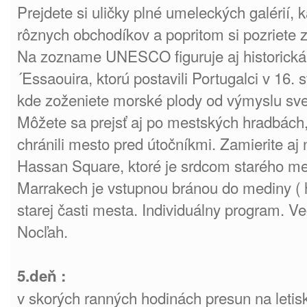
Prejdete si uličky plné umeleckých galérií, 
rôznych obchodíkov a popritom si pozriete 
Na zozname UNESCO figuruje aj historická 
´Essaouira, ktorú postavili Portugalci v 16. st
kde zoženiete morské plody od výmyslu sve
Môžete sa prejsť aj po mestských hradbách, 
chránili mesto pred útočníkmi. Zamierite a
Hassan Square, ktoré je srdcom starého m
Marrakech je vstupnou bránou do mediny ( 
starej časti mesta. Individuálny program. Ve
Nocľah.
5.deň :
v skorých ranných hodinách presun na letis