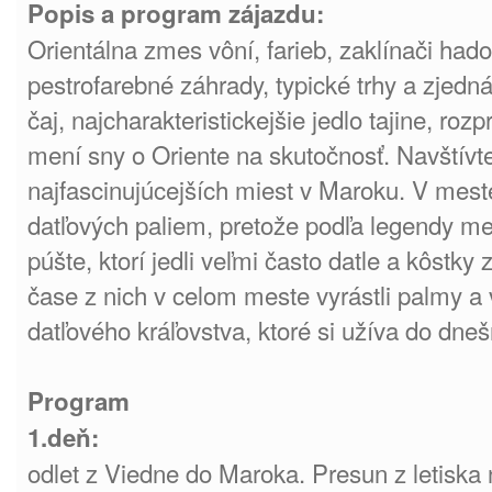
Popis a program zájazdu:
Orientálna zmes vôní, farieb, zaklínači had
pestrofarebné záhrady, typické trhy a zjedn
čaj, najcharakteristickejšie jedlo tajine, ro
mení sny o Oriente na skutočnosť. Navštívt
najfascinujúcejších miest v Maroku. V mes
datľových paliem, pretože podľa legendy mes
púšte, ktorí jedli veľmi často datle a kôstky
čase z nich v celom meste vyrástli palmy a 
datľového kráľovstva, ktoré si užíva do dneš
Program
1.deň:
odlet z Viedne do Maroka. Presun z letiska 