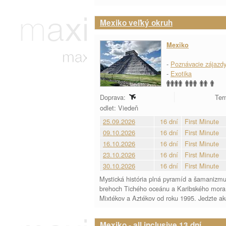
Mexiko veľký okruh
Mexiko
-
Poznávacie zájazd
-
Exotika
Doprava:
Ter
odlet: Viedeň
25.09.2026
16 dní
First Minute
09.10.2026
16 dní
First Minute
16.10.2026
16 dní
First Minute
23.10.2026
16 dní
First Minute
30.10.2026
16 dní
First Minute
Mystická história plná pyramíd a šamanizmu,
brehoch Tichého oceánu a Karibského mora.
Mixtékov a Aztékov od roku 1995. Jedzte ako
Mexiko - all inclusive 13 dní