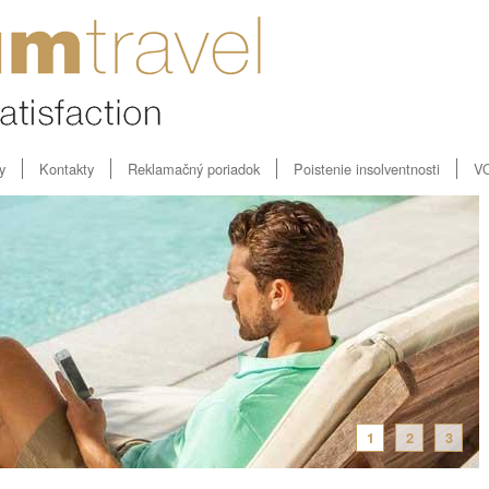
y
Kontakty
Reklamačný poriadok
Poistenie insolventnosti
V
1
2
3