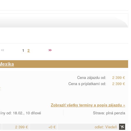
1
2
Mexika
Cena zájazdu od:
2 399 €
Cena s príplatkami od:
2 399 €
y
Zobraziť všetky termíny a popis zájazdu »
íny od: 18.02., 10 dňové
Strava: plná penzia
2 399 €
+0 €
odlet: Viedeň