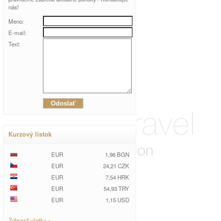
nás!
Meno:
E-mail:
Text:
Kurzový lístok
EUR
1,96 BGN
EUR
24,21 CZK
EUR
7,54 HRK
EUR
54,93 TRY
EUR
1,15 USD
Zobraziť všetky »