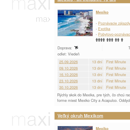
Mexiko
-
Poznávacie zájazd
-
Exotika
-
Pobytovo-poznávac
Doprava:
T
odlet: Viedeň
25.09.2026
13 dní
First Minute
09.10.2026
13 dní
First Minute
16.10.2026
13 dní
First Minute
23.10.2026
13 dní
First Minute
30.10.2026
13 dní
First Minute
Rýchly skok do Mexika, pre tých, čo chcú rad
forme miest Mexiko City a Acapulco. Oddych
Veľký okruh Mexikom
Mexiko