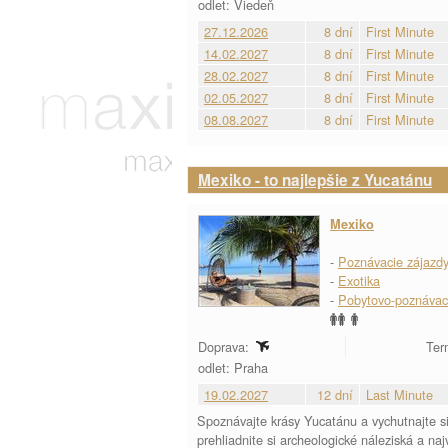
odlet: Viedeň
27.12.2026
8 dní
First Minute
14.02.2027
8 dní
First Minute
28.02.2027
8 dní
First Minute
02.05.2027
8 dní
First Minute
08.08.2027
8 dní
First Minute
Mexiko - to najlepšie z Yucatánu
Mexiko
-
Poznávacie zájazd
-
Exotika
-
Pobytovo-poznávac
Doprava:
Ter
odlet: Praha
19.02.2027
12 dní
Last Minute
Spoznávajte krásy Yucatánu a vychutnajte 
prehliadnite si archeologické náleziská a na