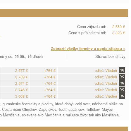
Cena zájazdu od:
2 559 €
Cena s príplatkami od:
3 323 €
y
Zobraziť všetky termíny a popis zájazdu »
míny od: 25.09., 16 dňové
Strava: bez stravy
2 577 €
+764 €
odlet: Viedeň
2 789 €
+764 €
odlet: Viedeň
2 574 €
+764 €
odlet: Viedeň
2 746 €
+764 €
odlet: Viedeň
3 008 €
+764 €
odlet: Viedeň
 gurmánske špeciality a plodiny, ktoré dobyli celý svet, nádherné pláže na
 Cesta ríšou Olmékov, Zapotékov, Teotihuacáncov, Toltékov, Máyov,
 Mexičania, spievajte ako Mexičania a milujete život tak ako Mexičania.