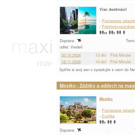
Viac destinácií
-
Poznávacie zájazd
-
Pobytovo-poznávac
Doprava:
Termí
odlet: Viedeň
20.10.2026
13 dní
First Minute
18.11.2026
13 dní
First Minute
Splňte si svoj sen v vycestujte s nami do N
Mexiko - Zážitky a oddych na ma
Mexiko
-
Poznávacie zájazd
-
Exotika
Doprava: