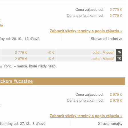
Cena zájazdu od:
2 779 €
Cena s príplatkami od:
2 779 €
y
ie
Zobraziť všetky termíny a popis zájazdu »
ny od: 20.10., 13 dňové
Strava: all Inclusive
2 779 €
+0 €
odlet: Viedeň
2 979 €
+0 €
odlet: Viedeň
ew Yorku – mesta, ktoré nikdy nespi.
gickom Yucatáne
Cena zájazdu od:
2 979 €
Cena s príplatkami od:
2 979 €
y
Zobraziť všetky termíny a popis zájazdu »
Termíny od: 27.12., 8 dňové
Strava: raňajky