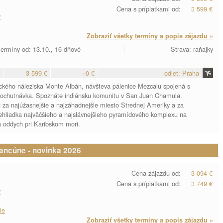
Cena s príplatkami od:
3 599 €
y
Zobraziť všetky termíny a popis zájazdu »
ermíny od: 13.10., 16 dňové
Strava: raňajky
3 599 €
+0 €
odlet: Praha
ického náleziska Monte Albán, návšteva pálenice Mezcalu spojená s
 a ochutnávka. Spoznáte indiánsku komunitu v San Juan Chamula.
 za najúžasnejšie a najzáhadnejšie miesto Strednej Ameriky a za
 Prehliadka najväčšieho a najslávnejšieho pyramídového komplexu na
a oddych pri Karibskom mori.
ancúne - novinka 2026
Cena zájazdu od:
3 094 €
Cena s príplatkami od:
3 749 €
y
ie
Zobraziť všetky termíny a popis zájazdu »