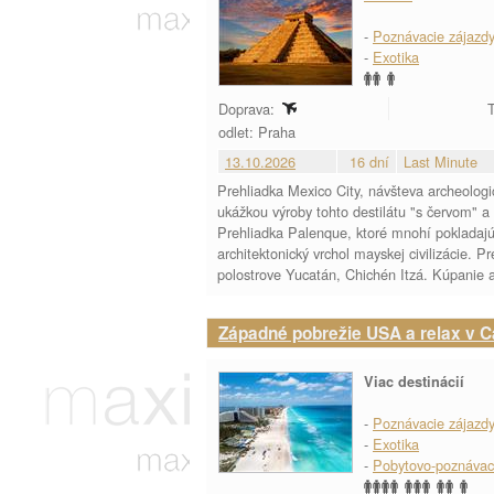
-
Poznávacie zájazd
-
Exotika
Doprava:
T
odlet: Praha
13.10.2026
16 dní
Last Minute
Prehliadka Mexico City, návšteva archeolog
ukážkou výroby tohto destilátu "s červom"
Prehliadka Palenque, ktoré mnohí pokladajú
architektonický vrchol mayskej civilizácie.
polostrove Yucatán, Chichén Itzá. Kúpanie 
Západné pobrežie USA a relax v C
Viac destinácií
-
Poznávacie zájazd
-
Exotika
-
Pobytovo-poznávac