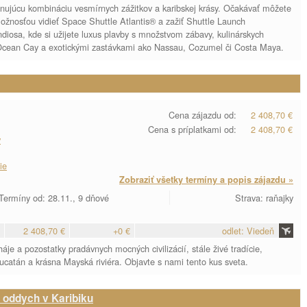
inujúcu kombináciu vesmírnych zážitkov a karibskej krásy. Očakávať môžete
nosťou vidieť Space Shuttle Atlantis® a zažiť Shuttle Launch
osa, kde si užijete luxus plavby s množstvom zábavy, kulinárskych
Ocean Cay a exotickými zastávkami ako Nassau, Cozumel či Costa Maya.
Cena zájazdu od:
2 408,70 €
Cena s príplatkami od:
2 408,70 €
y
ie
Zobraziť všetky termíny a popis zájazdu »
Termíny od: 28.11., 9 dňové
Strava: raňajky
2 408,70 €
+0 €
odlet: Viedeň
je a pozostatky pradávnych mocných civilizácií, stále živé tradície,
ucatán a krásna Mayská riviéra. Objavte s nami tento kus sveta.
 oddych v Karibiku