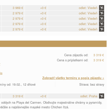
3 969 €
+0 €
odlet: Viedeň
2 979 €
+0 €
odlet: Viedeň
2 979 €
+0 €
odlet: Viedeň
2 979 €
+0 €
odlet: Viedeň
2 979 €
+0 €
odlet: Viedeň
Cena zájazdu od:
3 319 €
Cena s príplatkami od:
3 319 €
y
ie
Zobraziť všetky termíny a popis zájazdu »
míny od: 19.02., 12 dňové
Strava: bez stravy
3 319 €
+0 €
odlet: Praha
si oddych na Playa del Carmen. Obdivujte majestnátne chrámy a pyramídy,
jväčšie a najslávnejšie mayské mesto Chichen Itzá.