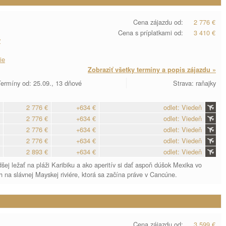
Cena zájazdu od:
2 776 €
Cena s príplatkami od:
3 410 €
y
ie
Zobraziť všetky termíny a popis zájazdu »
ermíny od: 25.09., 13 dňové
Strava: raňajky
2 776 €
+634 €
odlet: Viedeň
2 776 €
+634 €
odlet: Viedeň
2 776 €
+634 €
odlet: Viedeň
2 776 €
+634 €
odlet: Viedeň
2 893 €
+634 €
odlet: Viedeň
šej ležať na pláži Karibiku a ako aperitív si dať aspoň dúšok Mexika vo
 na slávnej Mayskej riviére, ktorá sa začína práve v Cancúne.
Cena zájazdu od:
3 599 €