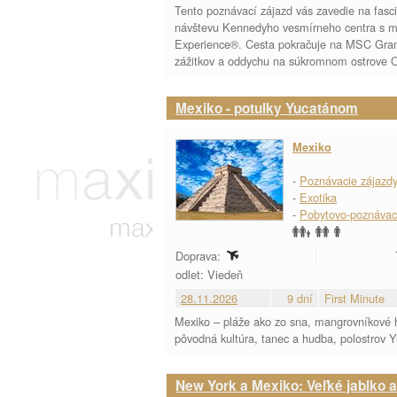
Tento poznávací zájazd vás zavedie na fasc
návštevu Kennedyho vesmírneho centra s mož
Experience®. Cesta pokračuje na MSC Grandi
zážitkov a oddychu na súkromnom ostrove 
Mexiko - potulky Yucatánom
Mexiko
-
Poznávacie zájazd
-
Exotika
-
Pobytovo-poznávac
Doprava:
odlet: Viedeň
28.11.2026
9 dní
First Minute
Mexiko – pláže ako zo sna, mangrovníkové há
pôvodná kultúra, tanec a hudba, polostrov Y
New York a Mexiko: Veľké jablko a