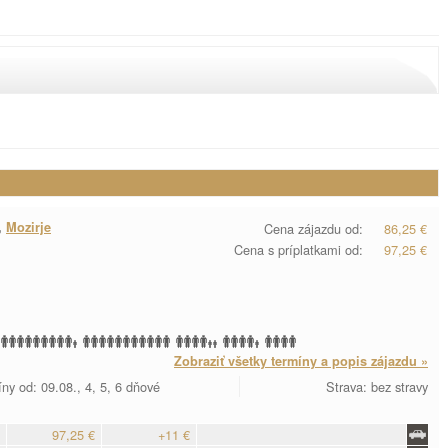
,
Mozirje
Cena zájazdu od:
86,25 €
Cena s príplatkami od:
97,25 €
Zobraziť všetky termíny a popis zájazdu »
ny od: 09.08., 4, 5, 6 dňové
Strava: bez stravy
97,25 €
+11 €