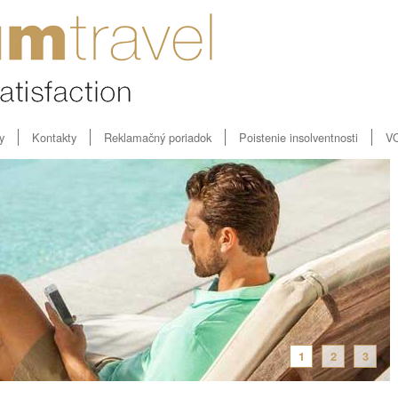
y
Kontakty
Reklamačný poriadok
Poistenie insolventnosti
V
1
2
3