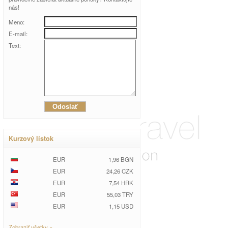
nás!
Meno:
E-mail:
Text:
Kurzový lístok
EUR
1,96 BGN
EUR
24,26 CZK
EUR
7,54 HRK
EUR
55,03 TRY
EUR
1,15 USD
Zobraziť všetky »