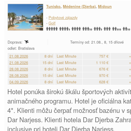
Tunisko
,
Médenine (Djerba)
,
Midoun
-
Pobytové zájazdy
-
Golf
Doprava:
Termíny od: 21.08., 8, 15 dňové
odlet: Bratislava
21.08.2026
8 dní
Last Minute
757 €
+
21.08.2026
15 dní
Last Minute
1 110 €
+
28.08.2026
8 dní
Last Minute
676 €
+
28.08.2026
15 dní
Last Minute
970 €
+
04.09.2026
8 dní
Last Minute
628 €
+
Hotel ponúka širokú škálu športových aktiví
animačného programu. Hotel je oficiálna ka
4*. Klienti môžu čerpať možnosť bazénu v sp
Dar Narjess. Klienti hotela Dar Djerba Zahr
inclusive pri hoteli Dar Djerba Narjess.