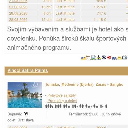
21.08.2026
8 dní
Last Minute
846 €
+
21.08.2026
15 dní
Last Minute
1 276 €
+
28.08.2026
8 dní
Last Minute
747 €
+
28.08.2026
15 dní
Last Minute
1 118 €
+
Svojím vybavením a službami je hotel ako 
dovolenku. Ponúka širokú škálu športových 
animačného programu.
Vincci Safira Palms
Tunisko
,
Médenine (Djerba)
,
Zarzis - Sangho
-
Pobytové zájazdy
-
Pre rodiny s deťmi
Doprava:
Termíny od: 21.08., 8, 15 dňové
odlet: Bratislava
21.08.2026
8 dní
Last Minute
803 €
+