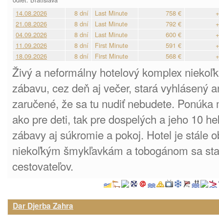
14.08.2026
8 dní
Last Minute
758 €
+
21.08.2026
8 dní
Last Minute
792 €
+
04.09.2026
8 dní
Last Minute
600 €
+
11.09.2026
8 dní
First Minute
591 €
+
18.09.2026
8 dní
First Minute
568 €
+
Živý a neformálny hotelový komplex niekoľk
zábavu, cez deň aj večer, stará vyhlásený a
zaručené, že sa tu nudiť nebudete. Ponúka 
ako pre deti, tak pre dospelých a jeho 10 h
zábavy aj súkromie a pokoj. Hotel je stále 
niekoľkým šmykľavkám a tobogánom sa sta
cestovateľov.
Dar Djerba Zahra