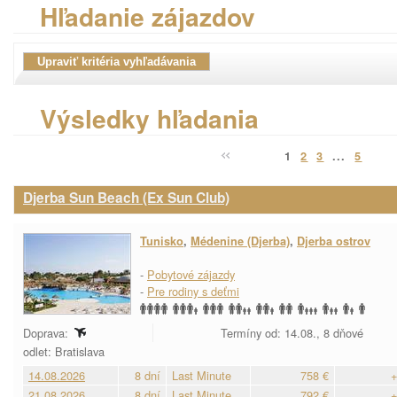
Hľadanie zájazdov
Výsledky hľadania
1
2
3
...
5
Djerba Sun Beach (Ex Sun Club)
Tunisko
,
Médenine (Djerba)
,
Djerba ostrov
-
Pobytové zájazdy
-
Pre rodiny s deťmi
Doprava:
Termíny od: 14.08., 8 dňové
odlet: Bratislava
14.08.2026
8 dní
Last Minute
758 €
+
21.08.2026
8 dní
Last Minute
792 €
+