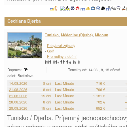
Cedriana Djerba
Tunisko
,
Médenine (Djerba)
,
Midoun
-
Pobytové zájazdy
-
Golf
-
Pre rodiny s deťmi
Doprava:
Termíny od: 14.08., 8, 15 dňové
odlet: Bratislava
14.08.2026
8 dní
Last Minute
716 €
+
21.08.2026
8 dní
Last Minute
796 €
+
21.08.2026
15 dní
Last Minute
1 181 €
+
28.08.2026
8 dní
Last Minute
702 €
+
28.08.2026
15 dní
Last Minute
952 €
+
Tunisko / Djerba. Príjemný jednoposchodový
oázou pohody v samom srdci mýtického ost