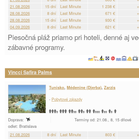
21.08.2026
15 dní
Last Minute
1 238 €
+
28.08.2026
8 dní
Last Minute
671 €
+
28.08.2026
15 dní
Last Minute
930 €
+
04.09.2026
8 dní
Last Minute
621 €
+
Piesočná pláž priamo pri hoteli, denné aj 
zábavné programy.
Vincci Safira Palms
Tunisko
,
Médenine (Djerba)
,
Zarzis
-
Pobytové zájazdy
Doprava:
Termíny od: 21.08., 8, 15 dňové
odlet: Bratislava
21.08.2026
8 dní
Last Minute
803 €
+