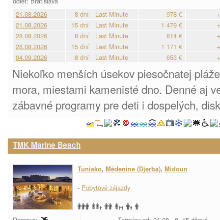
odlet: Bratislava
21.08.2026
8 dní
Last Minute
978 €
+
21.08.2026
15 dní
Last Minute
1 479 €
+
28.08.2026
8 dní
Last Minute
814 €
+
28.08.2026
15 dní
Last Minute
1 171 €
+
04.09.2026
8 dní
Last Minute
653 €
+
Niekoľko menších úsekov piesočnatej pláž
mora, miestami kamenisté dno. Denné aj v
zábavné programy pre deti i dospelých, dis
TMK Marine Beach
Tunisko
,
Médenine (Djerba)
,
Midoun
-
Pobytové zájazdy
Doprava:
Termíny od: 21.08., 8, 15 dňové