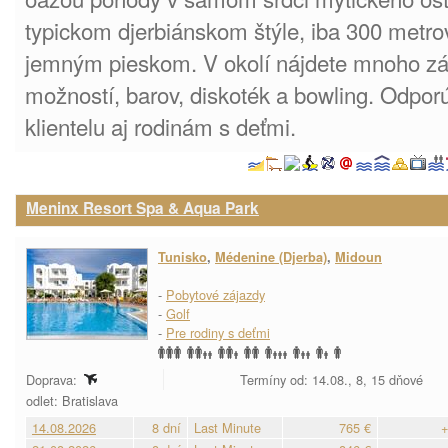
typickom djerbiánskom štýle, iba 300 metro
jemným pieskom. V okolí nájdete mnoho z
možností, barov, diskoték a bowling. Odpo
klientelu aj rodinám s deťmi.
Meninx Resort Spa & Aqua Park
Tunisko
,
Médenine (Djerba)
,
Midoun
-
Pobytové zájazdy
-
Golf
-
Pre rodiny s deťmi
Doprava:
Termíny od: 14.08., 8, 15 dňové
odlet: Bratislava
14.08.2026
8 dní
Last Minute
765 €
+