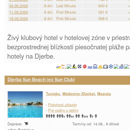
04.09.2026
8 dní
Last Minute
600 €
+
11.09.2026
8 dní
First Minute
591 €
+
18.09.2026
8 dní
First Minute
568 €
+
Živý klubový hotel v hotelovej zóne v priest
bezprostrednej blízkosti piesočnatej pláže 
hotely na Djerbe.
Djerba Sun Beach (ex Sun Club)
Tunisko
,
Médenine (Djerba)
,
Mezraia
-
Pobytové zájazdy
-
Pre rodiny s deťmi
Doprava:
Termíny od: 14.08., 8 dňové
odlet: Bratislava