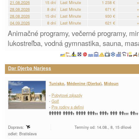
21.08.2026
15 dní
Last Minute
1 238 €
+
28.08.2026
8 dní
Last Minute
671 €
+
28.08.2026
15 dní
Last Minute
930 €
+
04.09.2026
8 dní
Last Minute
621 €
+
Animačné programy, večerné programy, mini
lukostreľba, vodná gymnastika, sauna, mas
Dar Djerba Narjess
Tunisko
,
Médenine (Djerba)
,
Midoun
-
Pobytové zájazdy
-
Golf
-
Pre rodiny s deťmi
Doprava:
Termíny od: 14.08., 8, 15 dňové
odlet: Bratislava