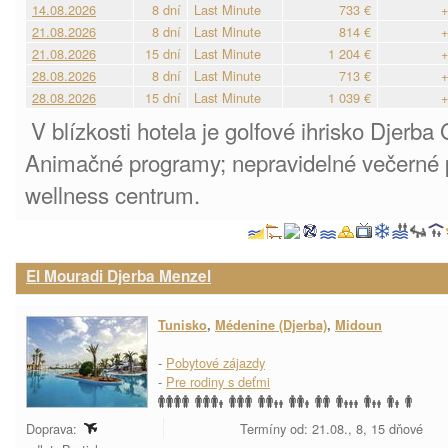
14.08.2026
8 dní
Last Minute
733 €
+
21.08.2026
8 dní
Last Minute
814 €
+
21.08.2026
15 dní
Last Minute
1 204 €
+
28.08.2026
8 dní
Last Minute
713 €
+
28.08.2026
15 dní
Last Minute
1 039 €
+
V blízkosti hotela je golfové ihrisko Djerba
Animačné programy; nepravidelné večerné 
wellness centrum.
El Mouradi Djerba Menzel
Tunisko
,
Médenine (Djerba)
,
Midoun
-
Pobytové zájazdy
-
Pre rodiny s deťmi
Doprava:
Termíny od: 21.08., 8, 15 dňové