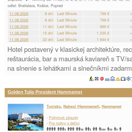
odlet: Bratislava, Košice, Poprad
11.08.2026
8 dní
Last Minute
799 €
+
11.08.2026
8 dní
Last Minute
799 €
+
11.08.2026
11 dní
Last Minute
996 €
+
11.08.2026
15 dní
Last Minute
1 235 €
+
11.08.2026
22 dní
Last Minute
1 944 €
+
Hotel postavený v klasickej architektúre, r
reštaurácia, bar a maurská kaviareň s TV/s
na slnenie s lehátkami a slnečníkmi zadarm
Golden Tulip President Hammamet
Tunisko
,
Nabeul (Hammamet)
,
Hammamet
-
Pobytové zájazdy
-
Pre rodiny s deťmi