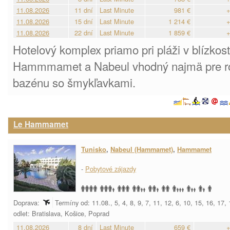
11.08.2026
11 dní
Last Minute
981 €
+
11.08.2026
15 dní
Last Minute
1 214 €
+
11.08.2026
22 dní
Last Minute
1 859 €
+
Hotelový komplex priamo pri pláži v blízkos
Hammmamet a Nabeul vhodný najmä pre ro
bazénu so šmykľavkami.
Le Hammamet
Tunisko
,
Nabeul (Hammamet)
,
Hammamet
-
Pobytové zájazdy
Doprava:
Termíny od: 11.08., 5, 4, 8, 9, 7, 11, 12, 6, 10, 15, 16, 17,
odlet: Bratislava, Košice, Poprad
11.08.2026
8 dní
Last Minute
659 €
+