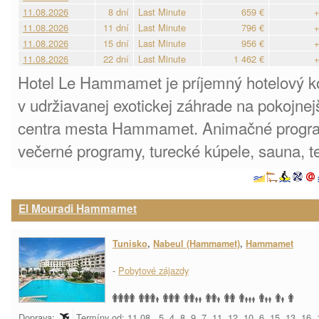
11.08.2026
8 dní
Last Minute
659 €
+
11.08.2026
11 dní
Last Minute
796 €
+
11.08.2026
15 dní
Last Minute
956 €
+
11.08.2026
22 dní
Last Minute
1 462 €
+
Hotel Le Hammamet je príjemný hotelový k
v udržiavanej exotickej záhrade na pokojne
centra mesta Hammamet. Animačné progra
večerné programy, turecké kúpele, sauna, te
El Mouradi Hammamet
Tunisko
,
Nabeul (Hammamet)
,
Hammamet
-
Pobytové zájazdy
Doprava:
Termíny od: 11.08., 5, 4, 8, 9, 7, 11, 12, 10, 6, 15, 13, 16,