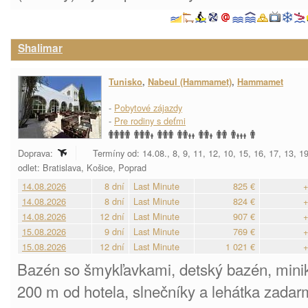
Shalimar
Tunisko
,
Nabeul (Hammamet)
,
Hammamet
-
Pobytové zájazdy
-
Pre rodiny s deťmi
Doprava:
Termíny od: 14.08., 8, 9, 11, 12, 10, 15, 16, 17, 13, 1
odlet: Bratislava, Košice, Poprad
14.08.2026
8 dní
Last Minute
825 €
+
14.08.2026
8 dní
Last Minute
824 €
+
14.08.2026
12 dní
Last Minute
907 €
+
15.08.2026
9 dní
Last Minute
769 €
+
15.08.2026
12 dní
Last Minute
1 021 €
+
Bazén so šmykľavkami, detský bazén, minik
200 m od hotela, slnečníky a lehátka zadar