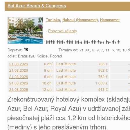
Sol Azur Beach & Congress
Tunisko
,
Nabeul (Hammamet)
,
Hammamet
-
Pobytové zájazdy
Doprava:
Termíny od: 21.08., 8, 9, 7, 11, 6, 12, 10 
odlet: Bratislava, Košice, Poprad
21.08.2026
6 dní
Last Minute
735 €
+
21.08.2026
8 dní
Last Minute
952 €
+
21.08.2026
8 dní
Last Minute
762 €
+
21.08.2026
10 dní
Last Minute
1 003 €
+
21.08.2026
12 dní
Last Minute
913 €
+
Zrekonštruovaný hotelový komplex (skladajúc
Azur, Bel Azur, Royal Azu) v udržiavanej zá
piesočnatej pláži cca 1,2 km od historick
(mediny) s jeho presláveným trhom.