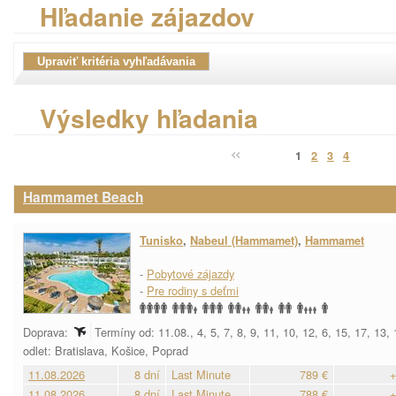
Hľadanie zájazdov
Výsledky hľadania
1
2
3
4
Hammamet Beach
Tunisko
,
Nabeul (Hammamet)
,
Hammamet
-
Pobytové zájazdy
-
Pre rodiny s deťmi
Doprava:
Termíny od: 11.08., 4, 5, 7, 8, 9, 11, 10, 12, 6, 15, 17, 13,
odlet: Bratislava, Košice, Poprad
11.08.2026
8 dní
Last Minute
789 €
+
11.08.2026
8 dní
Last Minute
788 €
+