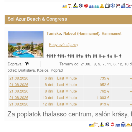
Sol Azur Beach & Congress
Tunisko
,
Nabeul (Hammamet)
,
Hammamet
-
Pobytové zájazdy
Doprava:
Termíny od: 21.08., 8, 9, 7, 11, 6, 12, 10 
odlet: Bratislava, Košice, Poprad
21.08.2026
6 dní
Last Minute
735 €
+
21.08.2026
8 dní
Last Minute
952 €
+
21.08.2026
8 dní
Last Minute
762 €
+
21.08.2026
10 dní
Last Minute
1 003 €
+
21.08.2026
12 dní
Last Minute
913 €
+
Za poplatok thalasso centrum, salón krásy, f