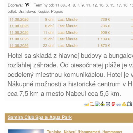
Doprava:
Termíny od: 11.08., 4, 8, 7, 9, 11, 12, 10, 6, 15, 17, 16, 
odlet: Bratislava, Košice, Poprad
11.08.2026
8 dní
Last Minute
736 €
+
11.08.2026
8 dní
Last Minute
736 €
+
11.08.2026
11 dní
Last Minute
906 €
+
11.08.2026
15 dní
Last Minute
1 109 €
+
11.08.2026
22 dní
Last Minute
1 870 €
+
Hotel sa skladá z hlavnej budovy a bungalo
rozľahlej záhrade. Od piesočnatej pláže je v
oddelený miestnou komunikáciou. Hotel je v
Nákupné možnosti a historické centrum v 
cca 7,5 km a mesto Nabeul cca 5,5 km.
Samira Club Spa & Aqua Park
Tunisko
,
Nabeul (Hammamet)
,
Hammamet