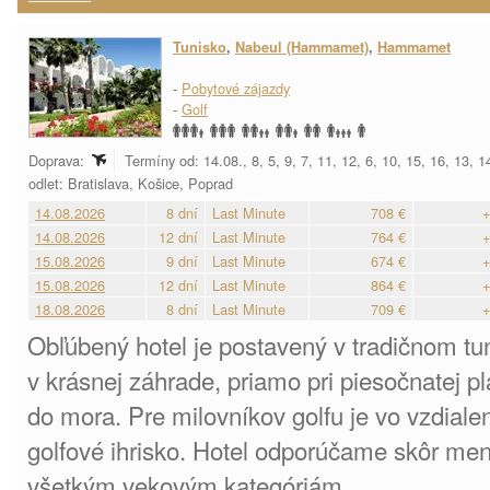
Tunisko
,
Nabeul (Hammamet)
,
Hammamet
-
Pobytové zájazdy
-
Golf
Doprava:
Termíny od: 14.08., 8, 5, 9, 7, 11, 12, 6, 10, 15, 16, 13, 
odlet: Bratislava, Košice, Poprad
14.08.2026
8 dní
Last Minute
708 €
+
14.08.2026
12 dní
Last Minute
764 €
+
15.08.2026
9 dní
Last Minute
674 €
+
15.08.2026
12 dní
Last Minute
864 €
+
18.08.2026
8 dní
Last Minute
709 €
+
Obľúbený hotel je postavený v tradičnom tu
v krásnej záhrade, priamo pri piesočnatej 
do mora. Pre milovníkov golfu je vo vzdialen
golfové ihrisko. Hotel odporúčame skôr me
všetkým vekovým kategóriám.