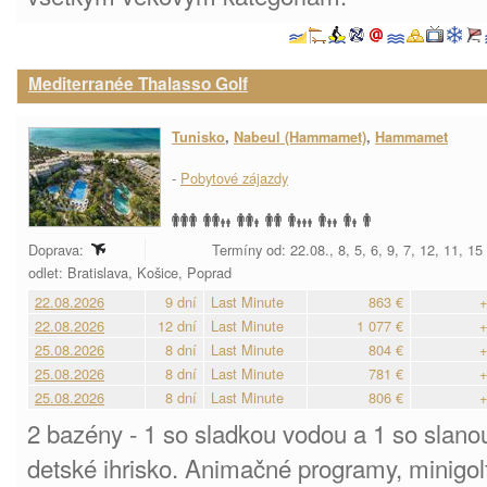
Mediterranée Thalasso Golf
Tunisko
,
Nabeul (Hammamet)
,
Hammamet
-
Pobytové zájazdy
Doprava:
Termíny od: 22.08., 8, 5, 6, 9, 7, 12, 11, 1
odlet: Bratislava, Košice, Poprad
22.08.2026
9 dní
Last Minute
863 €
+
22.08.2026
12 dní
Last Minute
1 077 €
+
25.08.2026
8 dní
Last Minute
804 €
+
25.08.2026
8 dní
Last Minute
781 €
+
25.08.2026
8 dní
Last Minute
806 €
+
2 bazény - 1 so sladkou vodou a 1 so slano
detské ihrisko. Animačné programy, minigolf