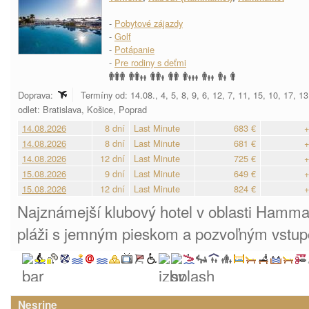
-
Pobytové zájazdy
-
Golf
-
Potápanie
-
Pre rodiny s deťmi
Doprava:
Termíny od: 14.08., 4, 5, 8, 9, 6, 12, 7, 11, 15, 10, 17, 1
odlet: Bratislava, Košice, Poprad
14.08.2026
8 dní
Last Minute
683 €
+
14.08.2026
8 dní
Last Minute
681 €
+
14.08.2026
12 dní
Last Minute
725 €
+
15.08.2026
9 dní
Last Minute
649 €
+
15.08.2026
12 dní
Last Minute
824 €
+
Najznámejší klubový hotel v oblasti Hamma
pláži s jemným pieskom a pozvoľným vstu
Nesrine