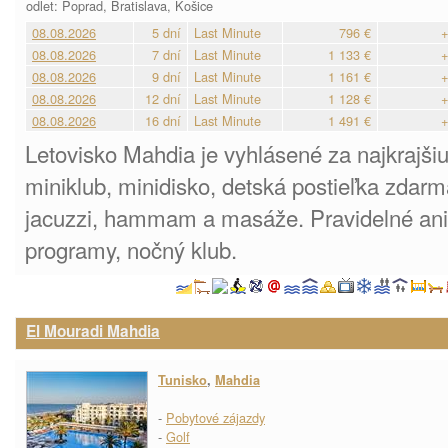
odlet: Poprad, Bratislava, Košice
08.08.2026
5 dní
Last Minute
796 €
+
08.08.2026
7 dní
Last Minute
1 133 €
+
08.08.2026
9 dní
Last Minute
1 161 €
+
08.08.2026
12 dní
Last Minute
1 128 €
+
08.08.2026
16 dní
Last Minute
1 491 €
+
Letovisko Mahdia je vyhlásené za najkrajši
miniklub, minidisko, detská postieľka zdarm
jacuzzi, hammam a masáže. Pravidelné an
programy, nočný klub.
El Mouradi Mahdia
Tunisko
,
Mahdia
-
Pobytové zájazdy
-
Golf