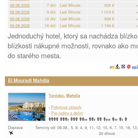
08.08.2026
7 dní
Last Minute
935 €
+
08.08.2026
9 dní
Last Minute
1 019 €
+
08.08.2026
12 dní
Last Minute
896 €
+
08.08.2026
16 dní
Last Minute
1 164 €
+
Jednoduchý hotel, ktorý sa nachádza blízko
blízkosti nákupné možnosti, rovnako ako m
do starého mesta.
El Mouradi Mahdia
Tunisko
,
Mahdia
-
Pobytové zájazdy
-
Pre rodiny s deťmi
Doprava:
Termíny od: 08.08., 5, 8, 4, 9, 11, 12, 10, 6, 7, 15, 16, 13
30 dňové