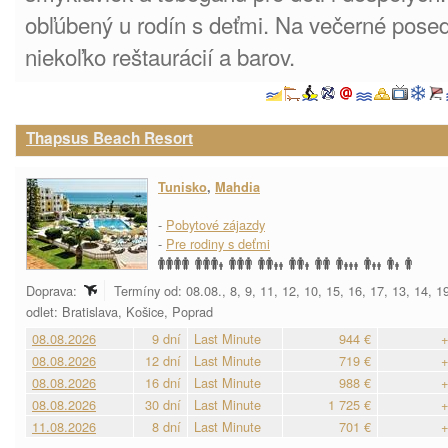
obľúbený u rodín s deťmi. Na večerné posed
niekoľko reštaurácií a barov.
Thapsus Beach Resort
Tunisko
,
Mahdia
-
Pobytové zájazdy
-
Pre rodiny s deťmi
Doprava:
Termíny od: 08.08., 8, 9, 11, 12, 10, 15, 16, 17, 13, 14, 1
odlet: Bratislava, Košice, Poprad
08.08.2026
9 dní
Last Minute
944 €
+
08.08.2026
12 dní
Last Minute
719 €
+
08.08.2026
16 dní
Last Minute
988 €
+
08.08.2026
30 dní
Last Minute
1 725 €
+
11.08.2026
8 dní
Last Minute
701 €
+