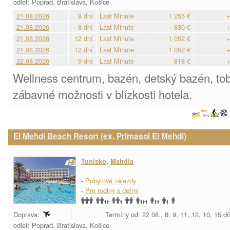
odlet: Poprad, Bratislava, Košice
21.08.2026
8 dní
Last Minute
1 255 €
+
21.08.2026
8 dní
Last Minute
830 €
+
21.08.2026
12 dní
Last Minute
1 052 €
+
21.08.2026
12 dní
Last Minute
1 052 €
+
22.08.2026
9 dní
Last Minute
818 €
+
Wellness centrum, bazén, detský bazén, to
zábavné možnosti v blízkosti hotela.
El Mehdi Beach Resort (ex. Primasol El Mehdi)
Tunisko
,
Mahdia
-
Pobytové zájazdy
-
Pre rodiny s deťmi
Doprava:
Termíny od: 22.08., 8, 9, 11, 12, 10, 15 d
odlet: Poprad, Bratislava, Košice