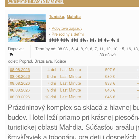
Caribbean World Mahdia
Tunisko
,
Mahdia
-
Pobytové zájazdy
-
Pre rodiny s deťmi
Doprava:
Termíny od: 08.08., 5, 4, 8, 9, 6, 7, 11, 12, 10, 15, 16, 13
30 dňové
odlet: Poprad, Bratislava, Košice
08.08.2026
4 dni
Last Minute
597 €
+
08.08.2026
5 dní
Last Minute
680 €
+
08.08.2026
7 dní
Last Minute
833 €
+
08.08.2026
9 dní
Last Minute
846 €
+
08.08.2026
12 dní
Last Minute
845 €
+
Prázdninový komplex sa skladá z hlavnej bu
budov. Hotel leží priamo pri krásnej piesočna
turistickej oblasti Mahdia. Súčasťou areálu 
šmykľaviek a tobogánu pre deti i dospelých. 