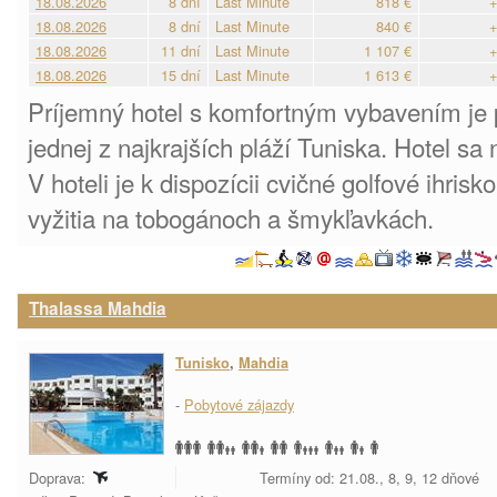
18.08.2026
8 dní
Last Minute
818 €
+
18.08.2026
8 dní
Last Minute
840 €
+
18.08.2026
11 dní
Last Minute
1 107 €
+
18.08.2026
15 dní
Last Minute
1 613 €
+
Príjemný hotel s komfortným vybavením je 
jednej z najkrajších pláží Tuniska. Hotel s
V hoteli je k dispozícii cvičné golfové ihrisk
vyžitia na tobogánoch a šmykľavkách.
Thalassa Mahdia
Tunisko
,
Mahdia
-
Pobytové zájazdy
Doprava:
Termíny od: 21.08., 8, 9, 12 dňové