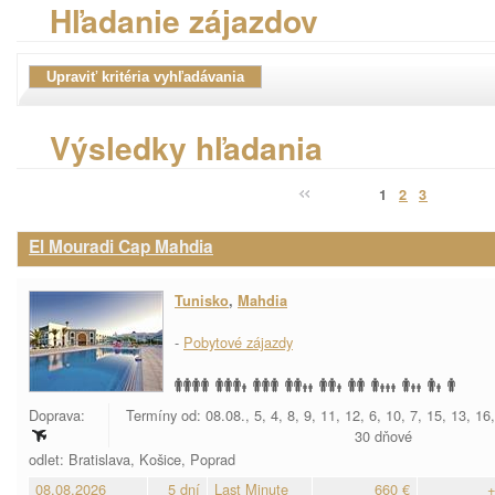
Hľadanie zájazdov
Výsledky hľadania
1
2
3
El Mouradi Cap Mahdia
Tunisko
,
Mahdia
-
Pobytové zájazdy
Doprava:
Termíny od: 08.08., 5, 4, 8, 9, 11, 12, 6, 10, 7, 15, 13, 16
30 dňové
odlet: Bratislava, Košice, Poprad
08.08.2026
5 dní
Last Minute
660 €
+