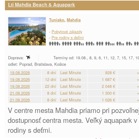
Lti Mahdia Beach & Aquapark
Tunisko
,
Mahdia
-
Pobytové zájazdy
-
Pre rodiny s deťmi
Doprava:
Termíny od: 19.08., 8, 9, 6, 11, 12, 7, 15, 17, 
odlet: Poprad, Bratislava, Košice
19.08.2026
8 dní
Last Minute
928 €
+
19.08.2026
12 dní
Last Minute
1 687 €
+
19.08.2026
22 dní
Last Minute
2 048 €
+
21.08.2026
8 dní
Last Minute
1 300 €
+
21.08.2026
8 dní
Last Minute
1 026 €
+
V centre mesta Mahdia priamo pri pozvoľnej
dostupnosť centra mesta. Veľký aquapark v a
rodiny s deťmi.