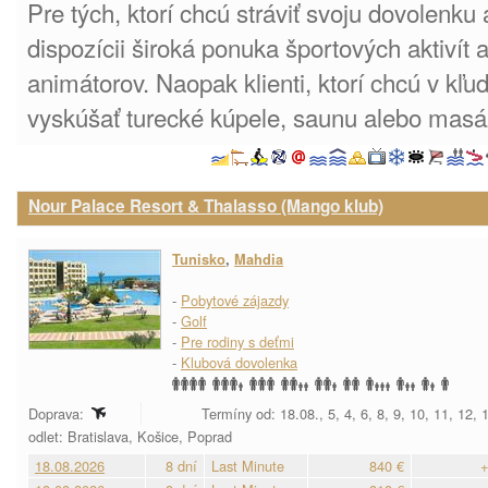
Pre tých, ktorí chcú stráviť svoju dovolenku 
dispozícii široká ponuka športových aktivít 
animátorov. Naopak klienti, ktorí chcú v kľu
vyskúšať turecké kúpele, saunu alebo masá
Nour Palace Resort & Thalasso (Mango klub)
Tunisko
,
Mahdia
-
Pobytové zájazdy
-
Golf
-
Pre rodiny s deťmi
-
Klubová dovolenka
Doprava:
Termíny od: 18.08., 5, 4, 6, 8, 9, 10, 11, 12,
odlet: Bratislava, Košice, Poprad
18.08.2026
8 dní
Last Minute
840 €
+