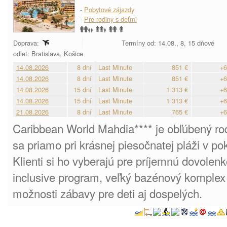
-
Pobytové zájazdy
-
Pre rodiny s deťmi
Doprava:
Termíny od: 14.08., 8, 15 dňové
odlet: Bratislava, Košice
14.08.2026
8 dní
Last Minute
851 €
+6
14.08.2026
8 dní
Last Minute
851 €
+6
14.08.2026
15 dní
Last Minute
1 313 €
+6
14.08.2026
15 dní
Last Minute
1 313 €
+6
21.08.2026
8 dní
Last Minute
765 €
+6
Caribbean World Mahdia**** je obľúbený ro
sa priamo pri krásnej piesočnatej pláži v po
Klienti si ho vyberajú pre príjemnú dovolen
inclusive program, veľký bazénový komplex
možnosti zábavy pre deti aj dospelých.