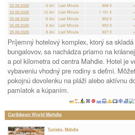
22.08.2026
9 dní
Last Minute
898 €
+
22.08.2026
12 dní
Last Minute
1 151 €
+
25.08.2026
8 dní
Last Minute
852 €
+
25.08.2026
8 dní
Last Minute
853 €
+
25.08.2026
8 dní
Last Minute
827 €
+
Príjemný hotelový komplex, ktorý sa skladá
bungalovov, sa nachádza priamo na krásnej 
a pol kilometra od centra Mahdie. Hotel je
vybaveniu vhodný pre rodiny s deťmi. Môžet
pokojnú dovolenku na pláži alebo aktívnu 
pamiatok a kúpaním.
Caribbean World Mahdia
Tunisko
,
Mahdia