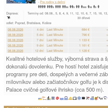
-
Pre rodiny s deťmi
Doprava:
Termíny od: 08.08., 5, 8, 4, 9, 11, 12, 10, 6, 7, 15, 16, 13
30 dňové
odlet: Poprad, Bratislava, Košice
08.08.2026
4 dni
Last Minute
684 €
+
08.08.2026
5 dní
Last Minute
796 €
+
08.08.2026
7 dní
Last Minute
1 133 €
+
08.08.2026
9 dní
Last Minute
1 161 €
+
08.08.2026
12 dní
Last Minute
1 128 €
+
Kvalitné hotelové služby, výborná strava a š
dokonalú dovolenku. Pre hostí hotel zaisťu
programy pre deti, dospelých a večerné zá
milovníkov alebo začiatočníkov golfu je k di
Palace cvičné golfové ihrisko (cca 500 m).