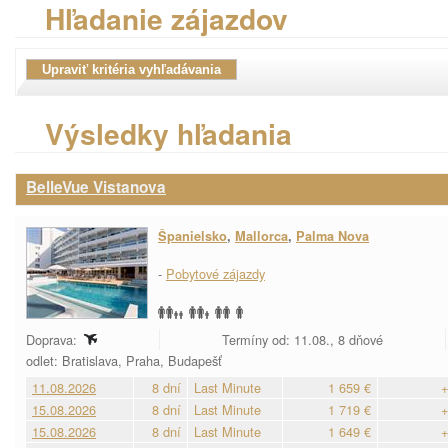
Hľadanie zájazdov
Výsledky hľadania
BelleVue Vistanova
Španielsko
,
Mallorca
,
Palma Nova
-
Pobytové zájazdy
Doprava:
Termíny od: 11.08., 8 dňové
odlet: Bratislava, Praha, Budapešť
11.08.2026
8 dní
Last Minute
1 659 €
+
15.08.2026
8 dní
Last Minute
1 719 €
+
15.08.2026
8 dní
Last Minute
1 649 €
+