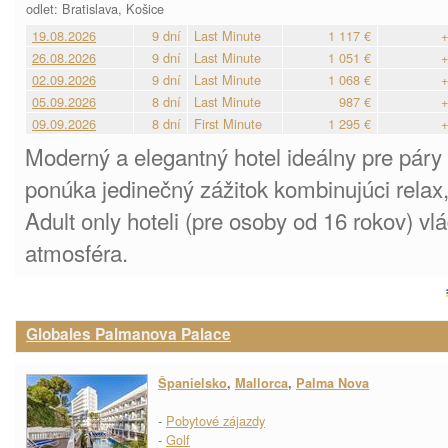
odlet: Bratislava, Košice
19.08.2026
9 dní
Last Minute
1 117 €
+
26.08.2026
9 dní
Last Minute
1 051 €
+
02.09.2026
9 dní
Last Minute
1 068 €
+
05.09.2026
8 dní
Last Minute
987 €
+
09.09.2026
8 dní
First Minute
1 295 €
+
Moderný a elegantný hotel ideálny pre páry 
ponúka jedinečný zážitok kombinujúci relax
Adult only hoteli (pre osoby od 16 rokov) vl
atmosféra.
Globales Palmanova Palace
Španielsko
,
Mallorca
,
Palma Nova
-
Pobytové zájazdy
-
Golf