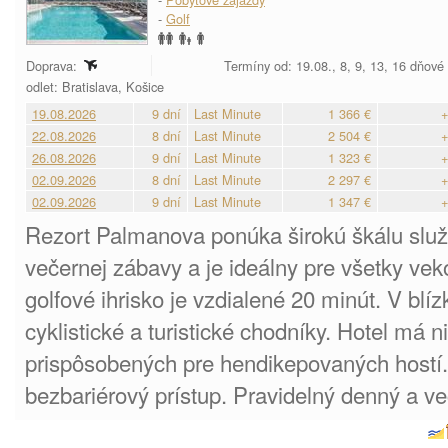
-
Golf
Doprava:
Termíny od: 19.08., 8, 9, 13, 16 dňové
odlet: Bratislava, Košice
19.08.2026
9 dní
Last Minute
1 366 €
+
22.08.2026
8 dní
Last Minute
2 504 €
+
26.08.2026
9 dní
Last Minute
1 323 €
+
02.09.2026
8 dní
Last Minute
2 297 €
+
02.09.2026
9 dní
Last Minute
1 347 €
+
Rezort Palmanova ponúka širokú škálu služieb
večernej zábavy a je ideálny pre všetky vek
golfové ihrisko je vzdialené 20 minút. V blí
cyklistické a turistické chodníky. Hotel má n
prispôsobených pre hendikepovaných hostí. 
bezbariérový prístup. Pravidelný denný a 