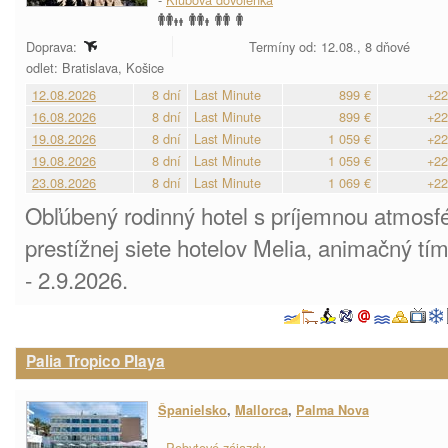
Doprava:
Termíny od: 12.08., 8 dňové
odlet: Bratislava, Košice
12.08.2026
8 dní
Last Minute
899 €
+22
16.08.2026
8 dní
Last Minute
899 €
+22
19.08.2026
8 dní
Last Minute
1 059 €
+22
19.08.2026
8 dní
Last Minute
1 059 €
+22
23.08.2026
8 dní
Last Minute
1 069 €
+22
Obľúbený rodinný hotel s príjemnou atmosf
prestížnej siete hotelov Melia, animačný tí
- 2.9.2026.
Palia Tropico Playa
Španielsko
,
Mallorca
,
Palma Nova
-
Pobytové zájazdy