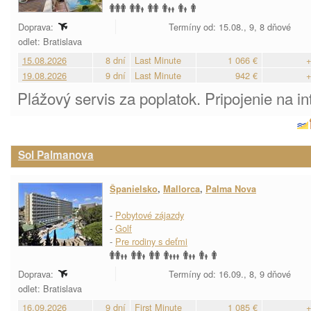
Doprava:
Termíny od: 15.08., 9, 8 dňové
odlet: Bratislava
15.08.2026
8 dní
Last Minute
1 066 €
+
19.08.2026
9 dní
Last Minute
942 €
+
Plážový servis za poplatok. Pripojenie na in
Sol Palmanova
Španielsko
,
Mallorca
,
Palma Nova
-
Pobytové zájazdy
-
Golf
-
Pre rodiny s deťmi
Doprava:
Termíny od: 16.09., 8, 9 dňové
odlet: Bratislava
16.09.2026
9 dní
First Minute
1 085 €
+