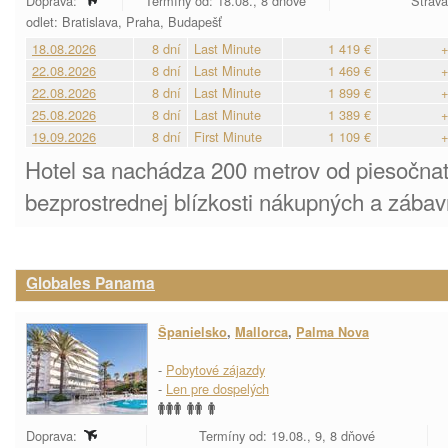
Doprava:
Termíny od: 18.08., 8 dňové
Strava
odlet: Bratislava, Praha, Budapešť
18.08.2026
8 dní
Last Minute
1 419 €
+
22.08.2026
8 dní
Last Minute
1 469 €
+
22.08.2026
8 dní
Last Minute
1 899 €
+
25.08.2026
8 dní
Last Minute
1 389 €
+
19.09.2026
8 dní
First Minute
1 109 €
+
Hotel sa nachádza 200 metrov od piesočnat
bezprostrednej blízkosti nákupných a zába
Globales Panama
Španielsko
,
Mallorca
,
Palma Nova
-
Pobytové zájazdy
-
Len pre dospelých
Doprava:
Termíny od: 19.08., 9, 8 dňové