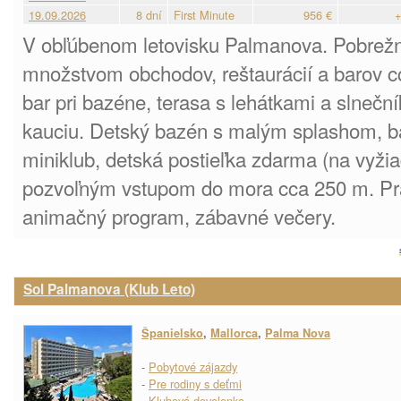
19.09.2026
8 dní
First Minute
956 €
+
V obľúbenom letovisku Palmanova. Pobrež
množstvom obchodov, reštaurácií a barov c
bar pri bazéne, terasa s lehátkami a slneč
kauciu. Detský bazén s malým splashom, b
miniklub, detská postieľka zdarma (na vyžia
pozvoľným vstupom do mora cca 250 m. Pra
animačný program, zábavné večery.
Sol Palmanova (Klub Leto)
Španielsko
,
Mallorca
,
Palma Nova
-
Pobytové zájazdy
-
Pre rodiny s deťmi
-
Klubová dovolenka