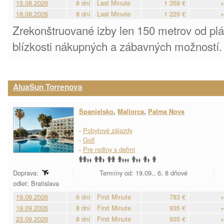
15.08.2026
8 dní
Last Minute
1 359 €
+
18.08.2026
8 dní
Last Minute
1 229 €
+
Zrekonštruované izby len 150 metrov od plá
blízkosti nákupných a zábavných možností.
AluaSun Torrenova
Španielsko
,
Mallorca
,
Palma Nova
-
Pobytové zájazdy
-
Golf
-
Pre rodiny s deťmi
Doprava:
Termíny od: 19.09., 6, 8 dňové
odlet: Bratislava
19.09.2026
6 dní
First Minute
783 €
+
19.09.2026
8 dní
First Minute
935 €
+
23.09.2026
8 dní
First Minute
935 €
+