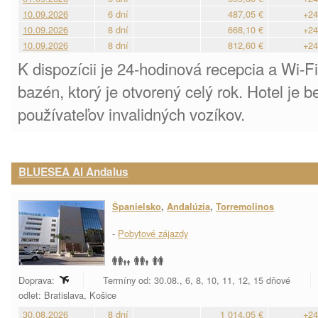
10.09.2026
6 dní
487,05 €
+24
10.09.2026
8 dní
668,10 €
+24
10.09.2026
8 dní
812,60 €
+24
K dispozícii je 24-hodinová recepcia a Wi-Fi,
bazén, ktorý je otvorený celý rok. Hotel je 
používateľov invalidných vozíkov.
BLUESEA Al Andalus
Španielsko
,
Andalúzia
,
Torremolinos
-
Pobytové zájazdy
Doprava:
Termíny od: 30.08., 6, 8, 10, 11, 12, 15 dňové
odlet: Bratislava, Košice
30.08.2026
8 dní
1 014,05 €
+24