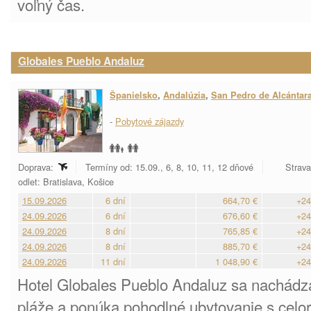
voľný čas.
Globales Pueblo Andaluz
Španielsko
,
Andalúzia
,
San Pedro de Alcántar
-
Pobytové zájazdy
Doprava:
Termíny od: 15.09., 6, 8, 10, 11, 12 dňové
Strava
odlet: Bratislava, Košice
15.09.2026
6 dní
664,70 €
+24
24.09.2026
6 dní
676,60 €
+24
24.09.2026
8 dní
765,85 €
+24
24.09.2026
8 dní
885,70 €
+24
24.09.2026
11 dní
1 048,90 €
+24
Hotel Globales Pueblo Andaluz sa nachádza
pláže a ponúka pohodlné ubytovanie s cel