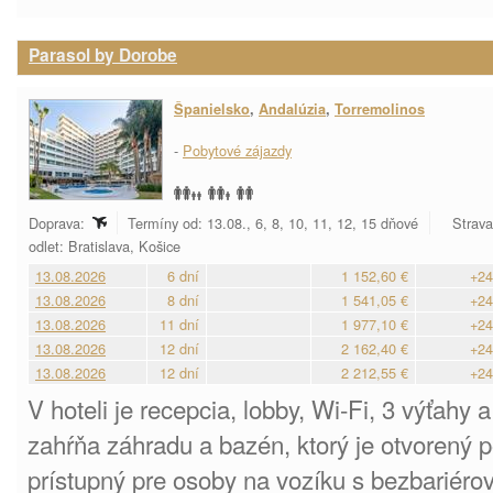
Parasol by Dorobe
Španielsko
,
Andalúzia
,
Torremolinos
-
Pobytové zájazdy
Doprava:
Termíny od: 13.08., 6, 8, 10, 11, 12, 15 dňové
Strava
odlet: Bratislava, Košice
13.08.2026
6 dní
1 152,60 €
+24
13.08.2026
8 dní
1 541,05 €
+24
13.08.2026
11 dní
1 977,10 €
+24
13.08.2026
12 dní
2 162,40 €
+24
13.08.2026
12 dní
2 212,55 €
+24
V hoteli je recepcia, lobby, Wi-Fi, 3 výťahy 
zahŕňa záhradu a bazén, ktorý je otvorený po
prístupný pre osoby na vozíku s bezbariéro