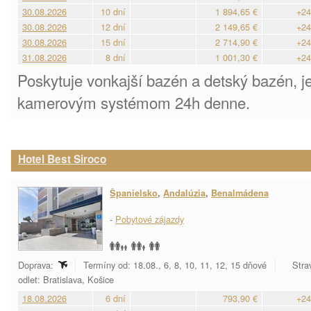
30.08.2026
10 dní
1 894,65 €
+24
30.08.2026
12 dní
2 149,65 €
+24
30.08.2026
15 dní
2 714,90 €
+24
31.08.2026
8 dní
1 001,30 €
+24
Poskytuje vonkajší bazén a detský bazén, j
kamerovým systémom 24h denne.
Hotel Best Siroco
Španielsko
,
Andalúzia
,
Benalmádena
-
Pobytové zájazdy
Doprava:
Termíny od: 18.08., 6, 8, 10, 11, 12, 15 dňové
Stra
odlet: Bratislava, Košice
18.08.2026
6 dní
793,90 €
+24