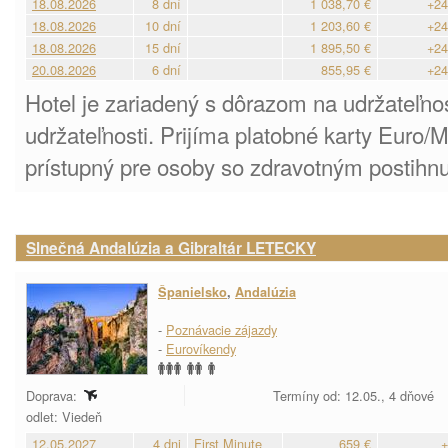
18.08.2026
8 dní
1 038,70 €
+24
18.08.2026
10 dní
1 203,60 €
+24
18.08.2026
15 dní
1 895,50 €
+24
20.08.2026
6 dní
855,95 €
+24
Hotel je zariadený s dôrazom na udržateľnosť
udržateľnosti. Prijíma platobné karty Euro/
prístupný pre osoby so zdravotným postihnu
Slnečná Andalúzia a Gibraltár LETECKY
Španielsko
,
Andalúzia
-
Poznávacie zájazdy
-
Eurovíkendy
Doprava:
Termíny od: 12.05., 4 dňové
odlet: Viedeň
12.05.2027
4 dni
First Minute
659 €
+