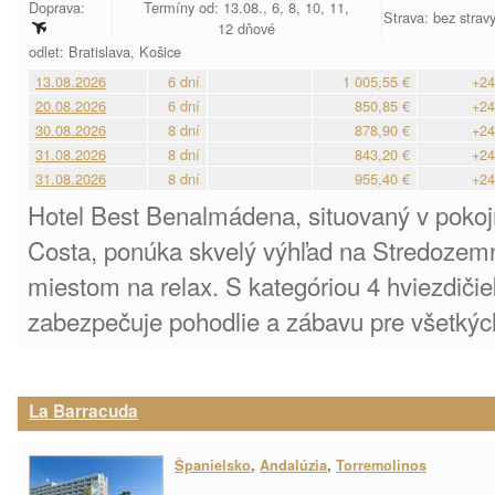
Doprava:
Termíny od: 13.08., 6, 8, 10, 11,
Strava: bez stravy
12 dňové
odlet: Bratislava, Košice
13.08.2026
6 dní
1 005,55 €
+24
20.08.2026
6 dní
850,85 €
+24
30.08.2026
8 dní
878,90 €
+24
31.08.2026
8 dní
843,20 €
+24
31.08.2026
8 dní
955,40 €
+24
Hotel Best Benalmádena, situovaný v pok
Costa, ponúka skvelý výhľad na Stredozem
miestom na relax. S kategóriou 4 hviezdič
zabezpečuje pohodlie a zábavu pre všetkýc
La Barracuda
Španielsko
,
Andalúzia
,
Torremolinos