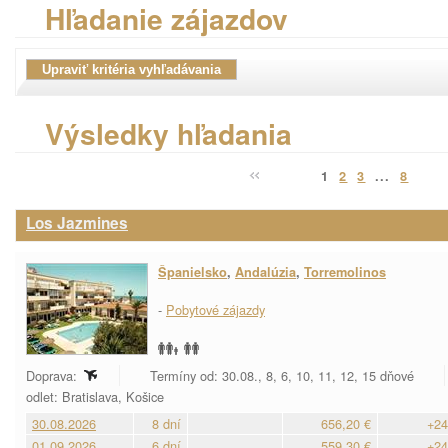
Hľadanie zájazdov
Výsledky hľadania
1
2
3
...
8
Los Jazmines
Španielsko
,
Andalúzia
,
Torremolinos
-
Pobytové zájazdy
Doprava:
Termíny od: 30.08., 8, 6, 10, 11, 12, 15 dňové
odlet: Bratislava, Košice
30.08.2026
8 dní
656,20 €
+24
01.09.2026
6 dní
559,30 €
+24