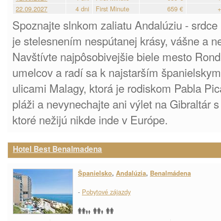
22.09.2027
4 dni
First Minute
659 €
+
Spoznajte slnkom zaliatu Andalúziu - srdce
je stelesnením nespútanej krásy, vášne a 
Navštívte najpôsobivejšie biele mesto Rond
umelcov a radí sa k najstarším španielsky
ulicami Malagy, ktorá je rodiskom Pabla Pica
pláži a nevynechajte ani výlet na Gibraltár 
ktoré nežijú nikde inde v Európe.
Hotel Best Benalmadena
Španielsko
,
Andalúzia
,
Benalmádena
-
Pobytové zájazdy