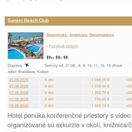
Sunset Beach Club
Španielsko
,
Andalúzia
,
Benalmádena
-
Pobytové zájazdy
Doprava:
Termíny od: 27.08., 6, 8, 10, 11, 12, 15 dňové
odlet: Bratislava, Košice
27.08.2026
6 dní
1 048,05 €
+24
27.08.2026
8 dní
1 108,40 €
+24
27.08.2026
8 dní
1 293,70 €
+24
01.09.2026
6 dní
736,95 €
+24
06.09.2026
8 dní
1 025,10 €
+24
Hotel ponúka konferenčné priestory s video
organizované sú exkurzie v okolí, knižnica/č