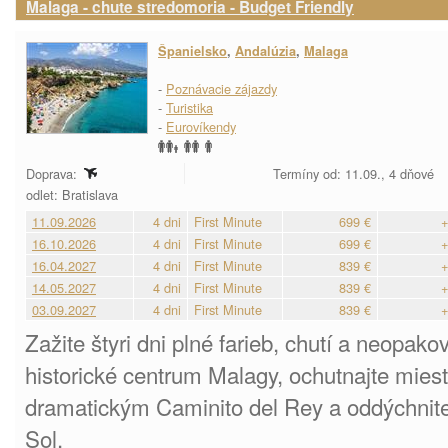
Malaga - chute stredomoria - Budget Friendly
Španielsko
,
Andalúzia
,
Malaga
-
Poznávacie zájazdy
-
Turistika
-
Eurovíkendy
Doprava:
Termíny od: 11.09., 4 dňové
odlet: Bratislava
11.09.2026
4 dni
First Minute
699 €
+
16.10.2026
4 dni
First Minute
699 €
+
16.04.2027
4 dni
First Minute
839 €
+
14.05.2027
4 dni
First Minute
839 €
+
03.09.2027
4 dni
First Minute
839 €
+
Zažite štyri dni plné farieb, chutí a neopak
historické centrum Malagy, ochutnajte miest
dramatickým Caminito del Rey a oddýchnite
Sol.