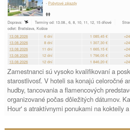
-
Pobytové zájazdy
Doprava:
Termíny od: 13.08., 6, 8, 10, 11, 12, 15 dňové
Stra
odlet: Bratislava, Košice
13.08.2026
6 dní
1 085,45 €
+24
13.08.2026
8 dní
1 307,30 €
+24
13.08.2026
11 dní
1 665,15 €
+24
13.08.2026
12 dní
1 796,05 €
+24
13.08.2026
12 dní
1 846,20 €
+24
Zamestnanci sú vysoko kvalifikovaní a posk
starostlivosť. V hoteli sa konajú celoročné a
hudby, tancovania a flamencových predstave
organizované počas dôležitých dátumov. K
Hour' s atraktívnymi ponukami na kokteily a