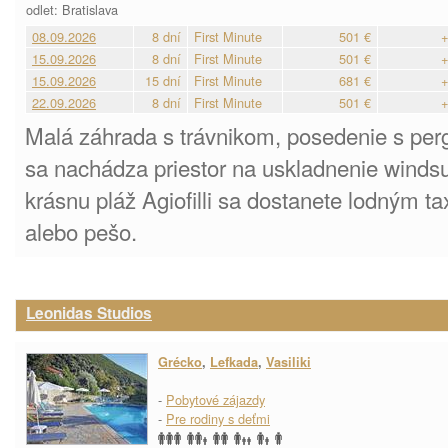
odlet: Bratislava
08.09.2026
8 dní
First Minute
501 €
+
15.09.2026
8 dní
First Minute
501 €
+
15.09.2026
15 dní
First Minute
681 €
+
22.09.2026
8 dní
First Minute
501 €
+
Malá záhrada s trávnikom, posedenie s per
sa nachádza priestor na uskladnenie winds
krásnu pláž Agiofilli sa dostanete lodným ta
alebo pešo.
Leonidas Studios
Grécko
,
Lefkada
,
Vasiliki
-
Pobytové zájazdy
-
Pre rodiny s deťmi