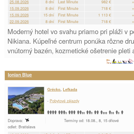
25.08.2026
8 dní
Last Minute
982 €
+
15.09.2026
8 dní
First Minute
718 €
+
15.09.2026
15 dní
First Minute
1 113 €
+
22.09.2026
8 dní
First Minute
718 €
+
Moderný hotel vo svahu priamo pri pláži v po
Nikiana. Kúpeľné centrum ponúka rôzne dru
vnútorný bazén, kozmetické ošetrenie pleti a
Ionian Blue
Grécko
,
Lefkada
-
Pobytové zájazdy
Doprava:
Termíny od: 18.08., 8, 15 dňové
odlet: Bratislava