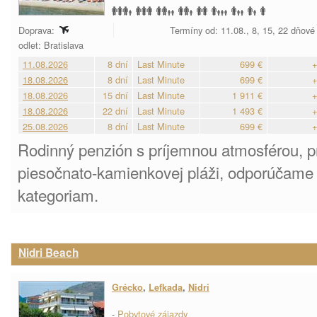
Doprava:
Termíny od: 11.08., 8, 15, 22 dňové
odlet: Bratislava
11.08.2026
8 dní
Last Minute
699 €
+
18.08.2026
8 dní
Last Minute
699 €
+
18.08.2026
15 dní
Last Minute
1 911 €
+
18.08.2026
22 dní
Last Minute
1 493 €
+
25.08.2026
8 dní
Last Minute
699 €
+
Rodinný penzión s príjemnou atmosférou, p
piesočnato-kamienkovej pláži, odporúčam
kategoriam.
Nidri Beach
Grécko
,
Lefkada
,
Nidri
-
Pobytové zájazdy