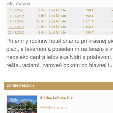
odlet: Bratislava
11.08.2026
8 dní
Last Minute
598 €
+
18.08.2026
8 dní
Last Minute
699 €
+
18.08.2026
15 dní
Last Minute
1 911 €
+
18.08.2026
22 dní
Last Minute
1 493 €
+
25.08.2026
8 dní
Last Minute
699 €
+
Príjemný rodinný hotel priamo pri krásnej 
pláži, s tavernou a posedením na terase s 
neďaleko centra letoviska Nidri s prístavo
reštauráciami, zároveň bokom od hlavnej turi
Delfini Penzion
Grécko
,
Lefkada
,
Nidri
-
Pobytové zájazdy