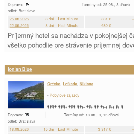
Doprava:
Termíny od: 25.08., 8 dňové
odlet: Bratislava
25.08.2026
8 dní
Last Minute
831 €
+
22.09.2026
8 dní
First Minute
680 €
+
Príjemný hotel sa nachádza v pokojnejšej č
všetko pohodlie pre strávenie príjemnej dov
Ionian Blue
Grécko
,
Lefkada
,
Nikiana
-
Pobytové zájazdy
Doprava:
Termíny od: 18.08., 8, 15 dňové
odlet: Bratislava
18.08.2026
15 dní
Last Minute
3 317 €
+