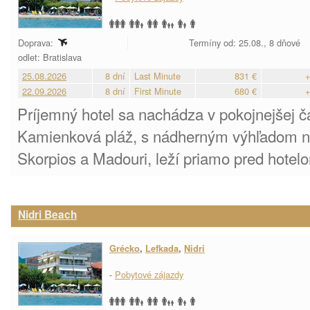
Doprava:
Termíny od: 25.08., 8 dňové
odlet: Bratislava
25.08.2026
8 dní
Last Minute
831 €
+
22.09.2026
8 dní
First Minute
680 €
+
Príjemný hotel sa nachádza v pokojnejšej čas
Kamienková pláž, s nádherným výhľadom na 
Skorpios a Madouri, leží priamo pred hotel
Nidri Beach
Grécko
,
Lefkada
,
Nidri
-
Pobytové zájazdy