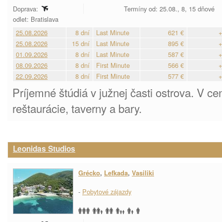
Doprava:
Termíny od: 25.08., 8, 15 dňové
odlet: Bratislava
25.08.2026
8 dní
Last Minute
621 €
+
25.08.2026
15 dní
Last Minute
895 €
+
01.09.2026
8 dní
Last Minute
587 €
+
08.09.2026
8 dní
First Minute
566 €
+
22.09.2026
8 dní
First Minute
577 €
+
Príjemné štúdiá v južnej časti ostrova. V cen
reštaurácie, taverny a bary.
Leonidas Studios
Grécko
,
Lefkada
,
Vasiliki
-
Pobytové zájazdy