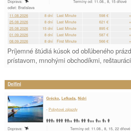
Doprava:
Termíny od: 11.08., 8, 15 dňové
odlet: Bratislava
11.08.2026
8 dní
Last Minute
598 €
+
25.08.2026
8 dní
Last Minute
621 €
+
25.08.2026
15 dní
Last Minute
895 €
+
01.09.2026
8 dní
Last Minute
587 €
+
08.09.2026
8 dní
First Minute
566 €
+
Príjemné štúdiá kúsok od obľúbeného prázd
prístavom, mnohými obchodíkmi, reštaurác
Delfini
Grécko
,
Lefkada
,
Nidri
-
Pobytové zájazdy
Doprava:
Termíny od: 11.08., 8, 15, 22 dňové