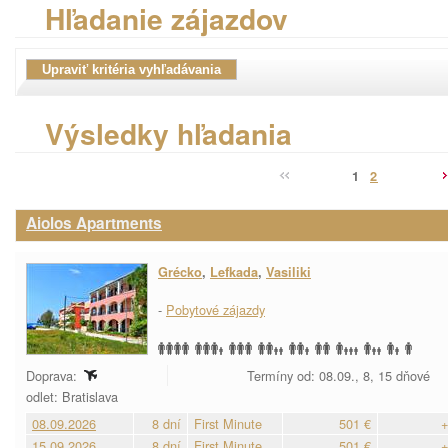
Hľadanie zájazdov
Výsledky hľadania
1
2
Aiolos Apartments
Grécko
,
Lefkada
,
Vasiliki
-
Pobytové zájazdy
Doprava:
Termíny od: 08.09., 8, 15 dňové
odlet: Bratislava
08.09.2026
8 dní
First Minute
501 €
+
15.09.2026
8 dní
First Minute
501 €
+