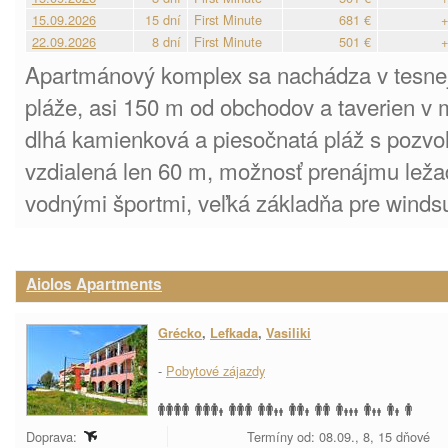
15.09.2026
15 dní
First Minute
681 €
+
22.09.2026
8 dní
First Minute
501 €
+
Apartmánový komplex sa nachádza v tesnej
pláže, asi 150 m od obchodov a taverien v 
dlhá kamienková a piesočnatá pláž s pozv
vzdialená len 60 m, možnosť prenájmu ležadi
vodnými športmi, veľká základňa pre windsu
Aiolos Apartments
Grécko
,
Lefkada
,
Vasiliki
-
Pobytové zájazdy
Doprava:
Termíny od: 08.09., 8, 15 dňové