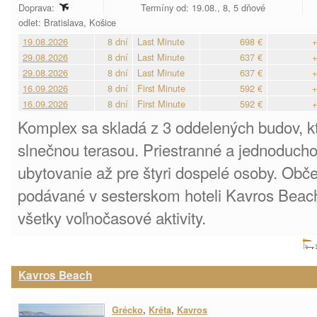
Doprava:
Termíny od: 19.08., 8, 5 dňové
odlet: Bratislava, Košice
19.08.2026
8 dní
Last Minute
698 €
+
29.08.2026
8 dní
Last Minute
637 €
+
29.08.2026
8 dní
Last Minute
637 €
+
16.09.2026
8 dní
First Minute
592 €
+
16.09.2026
8 dní
First Minute
592 €
+
Komplex sa skladá z 3 oddelených budov, 
slnečnou terasou. Priestranné a jednoducho
ubytovanie až pre štyri dospelé osoby. Obče
podávané v sesterskom hoteli Kavros Beach
všetky voľnočasové aktivity.
Kavros Beach
Grécko
,
Kréta
,
Kavros