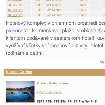
29.08.2026
8 dní
Last Minute
637 €
+
16.09.2026
8 dní
First Minute
592 €
+
16.09.2026
8 dní
First Minute
592 €
+
Hotelový komplex v príjemnom prostredí cc
piesočnato-kamienkovej pláže, v oblasti Ka
klientom podávané v sesterskom hoteli Ka
využívať všetky voľnočasové aktivity. Hote
rodinám s deťmi.
Kavros Garden
Grécko
,
Kréta
,
Kavros
-
Pobytové zájazdy