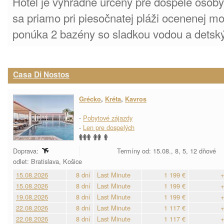
Hotel je výhradne určený pre dospelé osob
sa priamo pri piesočnatej pláži ocenenej mo
ponúka 2 bazény so sladkou vodou a detsk
Casa Di Nostos
Grécko
,
Kréta
,
Kavros
-
Pobytové zájazdy
-
Len pre dospelých
Doprava:
Termíny od: 15.08., 8, 5, 12 dňové
odlet: Bratislava, Košice
15.08.2026
8 dní
Last Minute
1 199 €
+
15.08.2026
8 dní
Last Minute
1 199 €
+
19.08.2026
8 dní
Last Minute
1 199 €
+
22.08.2026
8 dní
Last Minute
1 117 €
+
22.08.2026
8 dní
Last Minute
1 117 €
+