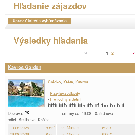
Hľadanie zájazdov
Výsledky hľadania
1
2
Kavros Garden
Grécko
,
Kréta
,
Kavros
-
Pobytové zájazdy
-
Pre rodiny s deťmi
Doprava:
Termíny od: 19.08., 8, 5 dňové
odlet: Bratislava, Košice
19.08.2026
8 dní
Last Minute
698 €
+
29.08.2026
8 dní
Last Minute
637 €
+