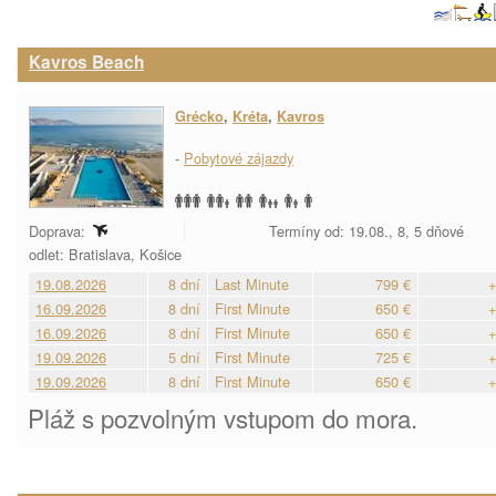
Kavros Beach
Grécko
,
Kréta
,
Kavros
-
Pobytové zájazdy
Doprava:
Termíny od: 19.08., 8, 5 dňové
odlet: Bratislava, Košice
19.08.2026
8 dní
Last Minute
799 €
+
16.09.2026
8 dní
First Minute
650 €
+
16.09.2026
8 dní
First Minute
650 €
+
19.09.2026
5 dní
First Minute
725 €
+
19.09.2026
8 dní
First Minute
650 €
+
Pláž s pozvolným vstupom do mora.