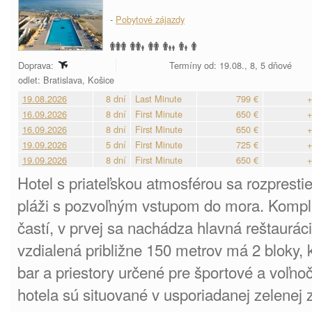
-
Pobytové zájazdy
Doprava:
Termíny od: 19.08., 8, 5 dňové
odlet: Bratislava, Košice
19.08.2026
8 dní
Last Minute
799 €
+
16.09.2026
8 dní
First Minute
650 €
+
16.09.2026
8 dní
First Minute
650 €
+
19.09.2026
5 dní
First Minute
725 €
+
19.09.2026
8 dní
First Minute
650 €
+
Hotel s priateľskou atmosférou sa rozprestie
pláži s pozvoľným vstupom do mora. Kompl
častí, v prvej sa nachádza hlavná reštaurác
vzdialená približne 150 metrov má 2 bloky
bar a priestory určené pre športové a voľnoč
hotela sú situované v usporiadanej zelenej z