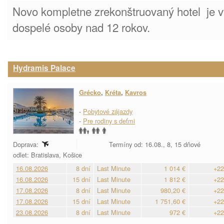
Novo kompletne zrekonštruovaný hotel je v
dospelé osoby nad 12 rokov.
Hydramis Palace
Grécko
,
Kréta
,
Kavros
-
Pobytové zájazdy
-
Pre rodiny s deťmi
Doprava:
Termíny od: 16.08., 8, 15 dňové
odlet: Bratislava, Košice
16.08.2026
8 dní
Last Minute
1 014 €
+22
16.08.2026
15 dní
Last Minute
1 812 €
+22
17.08.2026
8 dní
Last Minute
980,20 €
+22
17.08.2026
15 dní
Last Minute
1 751,60 €
+22
23.08.2026
8 dní
Last Minute
972 €
+22