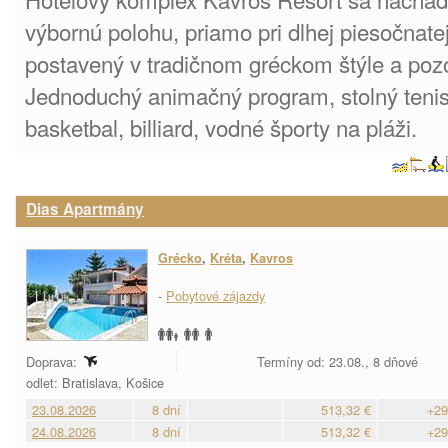
výbornú polohu, priamo pri dlhej piesočnatej
postavený v tradičnom gréckom štýle a pozo
Jednoduchý animačný program, stolný tenis, 
basketbal, billiard, vodné športy na pláži.
Dias Apartmány
Grécko
,
Kréta
,
Kavros
-
Pobytové zájazdy
Doprava:
Termíny od: 23.08., 8 dňové
odlet: Bratislava, Košice
23.08.2026
8 dní
513,32 €
+29
24.08.2026
8 dní
513,32 €
+29