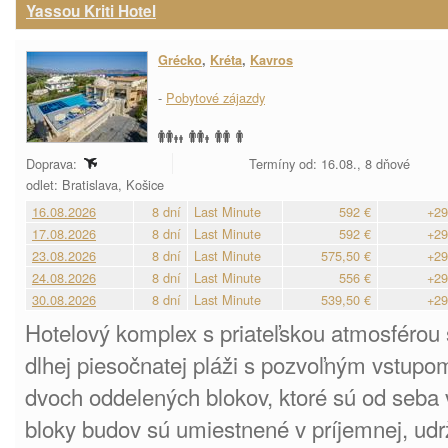
Yassou Kriti Hotel
Grécko
,
Kréta
,
Kavros
-
Pobytové zájazdy
Doprava:
Termíny od: 16.08., 8 dňové
odlet: Bratislava, Košice
16.08.2026
8 dní
Last Minute
592 €
+29
17.08.2026
8 dní
Last Minute
592 €
+29
23.08.2026
8 dní
Last Minute
575,50 €
+29
24.08.2026
8 dní
Last Minute
556 €
+29
30.08.2026
8 dní
Last Minute
539,50 €
+29
Hotelový komplex s priateľskou atmosférou
dlhej piesočnatej pláži s pozvoľným vstup
dvoch oddelených blokov, ktoré sú od seba 
bloky budov sú umiestnené v príjemnej, udr