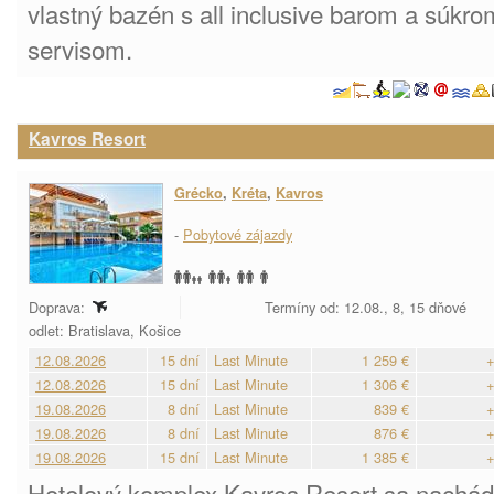
vlastný bazén s all inclusive barom a súkr
servisom.
Kavros Resort
Grécko
,
Kréta
,
Kavros
-
Pobytové zájazdy
Doprava:
Termíny od: 12.08., 8, 15 dňové
odlet: Bratislava, Košice
12.08.2026
15 dní
Last Minute
1 259 €
+
12.08.2026
15 dní
Last Minute
1 306 €
+
19.08.2026
8 dní
Last Minute
839 €
+
19.08.2026
8 dní
Last Minute
876 €
+
19.08.2026
15 dní
Last Minute
1 385 €
+
Hotelový komplex Kavros Resort sa nachád