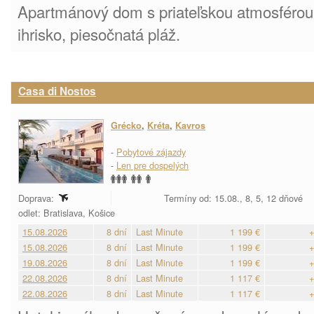
Apartmánový dom s priateľskou atmosférou.
ihrisko, piesočnatá pláž.
Casa di Nostos
Grécko
,
Kréta
,
Kavros
-
Pobytové zájazdy
-
Len pre dospelých
Doprava:
Termíny od: 15.08., 8, 5, 12 dňové
odlet: Bratislava, Košice
15.08.2026
8 dní
Last Minute
1 199 €
+
15.08.2026
8 dní
Last Minute
1 199 €
+
19.08.2026
8 dní
Last Minute
1 199 €
+
22.08.2026
8 dní
Last Minute
1 117 €
+
22.08.2026
8 dní
Last Minute
1 117 €
+