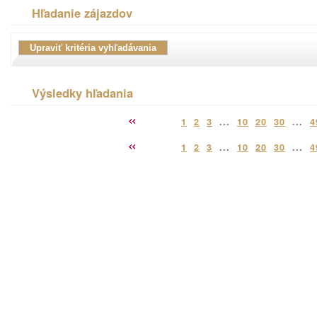
Hľadanie zájazdov
Výsledky hľadania
1
2
3
...
10
20
30
...
4
1
2
3
...
10
20
30
...
4