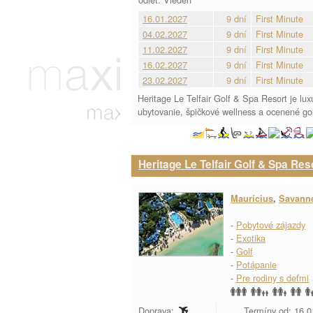
16.01.2027
9 dní
First Minute
04.02.2027
9 dní
First Minute
11.02.2027
9 dní
First Minute
16.02.2027
9 dní
First Minute
23.02.2027
9 dní
First Minute
Heritage Le Telfair Golf & Spa Resort je l
ubytovanie, špičkové wellness a ocenené golfo
Heritage Le Telfair Golf & Spa Res
Maurícius
,
Savann
-
Pobytové zájazdy
-
Exotika
-
Golf
-
Potápanie
-
Pre rodiny s deťmi
Doprava:
Termíny od: 16.0