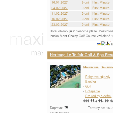
16.01.2027
9 dní
First Minute
04.02.2027
9 dní
First Minute
11.02.2027
9 dní
First Minute
16.02.2027
9 dní
First Minute
23.02.2027
9 dní
First Minute
Hotel obklopujú 2 piesočné pláže. Požičovňa
ihrisko Mont Choisy Golf Course vzdialené 1
Heritage Le Telfair Golf & Spa Res
Maurícius
,
Savann
-
Pobytové zájazdy
-
Exotika
-
Golf
-
Potápanie
-
Pre rodiny s deťmi
Doprava:
Termíny od: 16.0
odlet: Viedeň