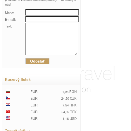
nás!
Meno:
E-mail:
Text:
Kurzový lístok
EUR
1,96 BGN
EUR
24,20 CZK
EUR
7,54 HRK
EUR
54,97 TRY
EUR
1,16 USD
Zobraziť všetky »