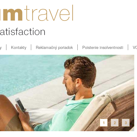
y
Kontakty
Reklamačný poriadok
Poistenie insolventnosti
V
1
2
3