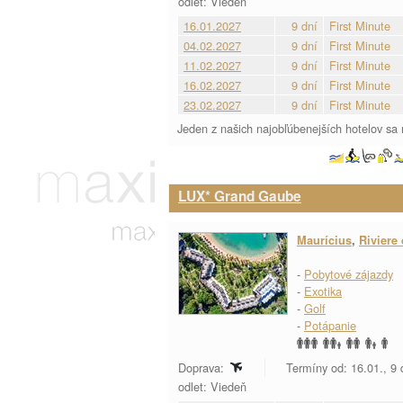
odlet: Viedeň
16.01.2027
9 dní
First Minute
04.02.2027
9 dní
First Minute
11.02.2027
9 dní
First Minute
16.02.2027
9 dní
First Minute
23.02.2027
9 dní
First Minute
Jeden z našich najobľúbenejších hotelov sa 
LUX* Grand Gaube
Maurícius
,
Riviere
-
Pobytové zájazdy
-
Exotika
-
Golf
-
Potápanie
Doprava:
Termíny od: 16.01., 9
odlet: Viedeň