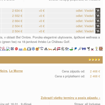
2 634 €
+0 €
odlet: Viedeň
2 552 €
+0 €
odlet: Viedeň
2 664 €
+0 €
odlet: Viedeň
2 504 €
+0 €
odlet: Viedeň
2 504 €
+0 €
odlet: Viedeň
ia, v oblasti Bel Ombre. Ponúka elegantné ubytovanie, špičkové wellness a
 (green fee) na 18-jamkové ihrisko Le Château Golf.
 Noire
,
Le Morne
Cena zájazdu od:
2 468 €
Cena s príplatkami od:
2 468 €
Zobraziť všetky termíny a popis zájazdu »
íny od: 16.01., 9 dňové
Strava: all Inclusive