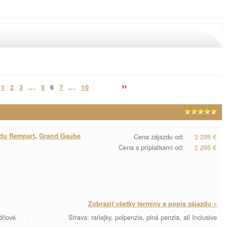
1
2
3
...
5
6
7
...
10
 du Rempart
,
Grand Gaube
Cena zájazdu od:
2 295 €
Cena s príplatkami od:
2 295 €
Zobraziť všetky termíny a popis zájazdu »
 dňové
Strava: raňajky, polpenzia, plná penzia, all Inclusive