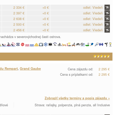
2 334 €
+0 €
odlet: Viedeň
2 397 €
+0 €
odlet: Viedeň
2 638 €
+0 €
odlet: Viedeň
2 500 €
+0 €
odlet: Viedeň
2 456 €
+0 €
odlet: Viedeň
nachádza v severovýchodnej časti ostrova.
 du Rempart
,
Grand Gaube
Cena zájazdu od:
2 295 €
Cena s príplatkami od:
2 295 €
Zobraziť všetky termíny a popis zájazdu »
 dňové
Strava: raňajky, polpenzia, plná penzia, all Inclusive