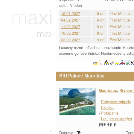
odlet: Viedeň
16.01.2027
9 dní
First Minute
04.02.2027
9 dní
First Minute
11.02.2027
9 dní
First Minute
16.02.2027
9 dní
First Minute
23.02.2027
9 dní
First Minute
Luxusný rezort ležiaci na juhozápade Mauríc
ocenené golfové ihrisko. Neobmedzený vstup
RIU Palace Mauritius
Maurícius
,
Riviere
-
Pobytové zájazdy
-
Exotika
-
Potápanie
-
Len pre dospelých
Doprava:
Term