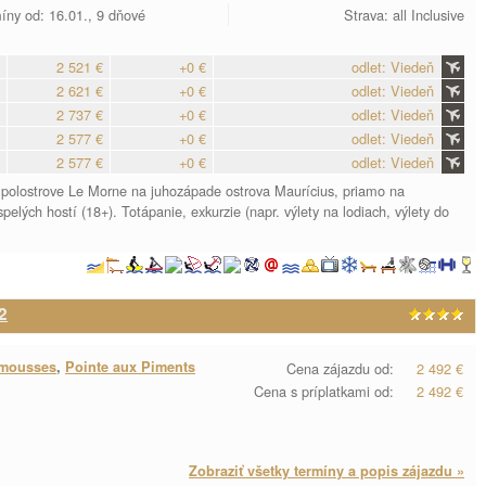
íny od: 16.01., 9 dňové
Strava: all Inclusive
2 521 €
+0 €
odlet: Viedeň
2 621 €
+0 €
odlet: Viedeň
2 737 €
+0 €
odlet: Viedeň
2 577 €
+0 €
odlet: Viedeň
2 577 €
+0 €
odlet: Viedeň
 polostrove Le Morne na juhozápade ostrova Maurícius, priamo na
spelých hostí (18+). Totápanie, exkurzie (napr. výlety na lodiach, výlety do
2
mousses
,
Pointe aux Piments
Cena zájazdu od:
2 492 €
Cena s príplatkami od:
2 492 €
Zobraziť všetky termíny a popis zájazdu »