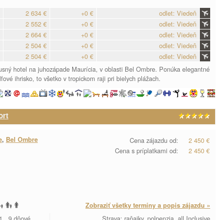
2 634 €
+0 €
odlet: Viedeň
2 552 €
+0 €
odlet: Viedeň
2 664 €
+0 €
odlet: Viedeň
2 504 €
+0 €
odlet: Viedeň
2 504 €
+0 €
odlet: Viedeň
uxusný hotel na juhozápade Maurícia, v oblasti Bel Ombre. Ponúka elegantné
vé ihrisko, to všetko v tropickom raji pri bielych plážach.
ort
e
,
Bel Ombre
Cena zájazdu od:
2 450 €
Cena s príplatkami od:
2 450 €
Zobraziť všetky termíny a popis zájazdu »
1., 9 dňové
Strava: raňajky, polpenzia, all Inclusive