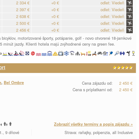
2 334 €
+0 €
odlet: Viedeň
2 397 €
+0 €
odlet: Viedeň
2 638 €
+0 €
odlet: Viedeň
2 500 €
+0 €
odlet: Viedeň
2 456 €
+0 €
odlet: Viedeň
 bicyklov, motorizované športy, potápanie, golf - novo otvorené 18-jamkové
5 minút jazdy. Klienti hotela majú zvýhodnené ceny na green fee.
ort
e
,
Bel Ombre
Cena zájazdu od:
2 450 €
Cena s príplatkami od:
2 450 €
Zobraziť všetky termíny a popis zájazdu »
1., 9 dňové
Strava: raňajky, polpenzia, all Inclusive