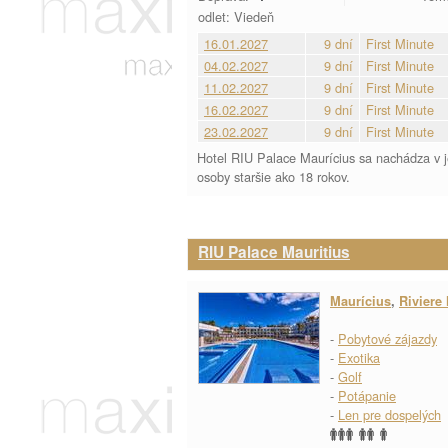
odlet: Viedeň
16.01.2027
9 dní
First Minute
04.02.2027
9 dní
First Minute
11.02.2027
9 dní
First Minute
16.02.2027
9 dní
First Minute
23.02.2027
9 dní
First Minute
Hotel RIU Palace Maurícius sa nachádza v jed
osoby staršie ako 18 rokov.
RIU Palace Mauritius
Maurícius
,
Riviere
-
Pobytové zájazdy
-
Exotika
-
Golf
-
Potápanie
-
Len pre dospelých