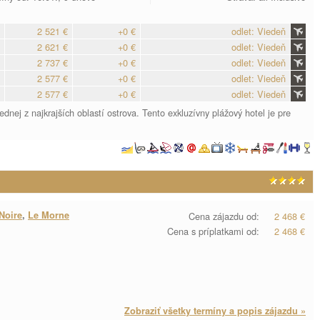
2 521 €
+0 €
odlet: Viedeň
2 621 €
+0 €
odlet: Viedeň
2 737 €
+0 €
odlet: Viedeň
2 577 €
+0 €
odlet: Viedeň
2 577 €
+0 €
odlet: Viedeň
nej z najkrajších oblastí ostrova. Tento exkluzívny plážový hotel je pre
 Noire
,
Le Morne
Cena zájazdu od:
2 468 €
Cena s príplatkami od:
2 468 €
Zobraziť všetky termíny a popis zájazdu »