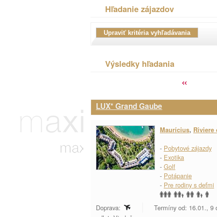
Hľadanie zájazdov
Výsledky hľadania
LUX* Grand Gaube
Maurícius
,
Riviere
-
Pobytové zájazdy
-
Exotika
-
Golf
-
Potápanie
-
Pre rodiny s deťmi
Doprava:
Termíny od: 16.01., 9