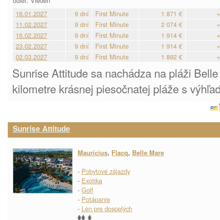
odlet: Viedeň
16.01.2027
9 dní
First Minute
1 871 €
+
11.02.2027
9 dní
First Minute
2 074 €
+
16.02.2027
9 dní
First Minute
1 914 €
+
23.02.2027
9 dní
First Minute
1 914 €
+
02.03.2027
9 dní
First Minute
1 892 €
+
Sunrise Attitude sa nachádza na pláži Bell
kilometre krásnej piesočnatej pláže s výhľ
Sunrise Attitude
Maurícius
,
Flacq
,
Belle Mare
-
Pobytové zájazdy
-
Exotika
-
Golf
-
Potápanie
-
Len pre dospelých