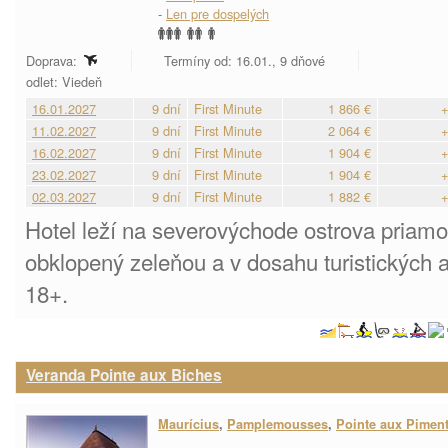
-
Len pre dospelých
Doprava:
Termíny od: 16.01., 9 dňové
odlet: Viedeň
16.01.2027
9 dní
First Minute
1 866 €
+
11.02.2027
9 dní
First Minute
2 064 €
+
16.02.2027
9 dní
First Minute
1 904 €
+
23.02.2027
9 dní
First Minute
1 904 €
+
02.03.2027
9 dní
First Minute
1 882 €
+
Hotel leží na severovýchode ostrova priamo p
obklopený zeleňou a v dosahu turistických a
18+.
Veranda Pointe aux Biches
Maurícius
,
Pamplemousses
,
Pointe aux Pimen