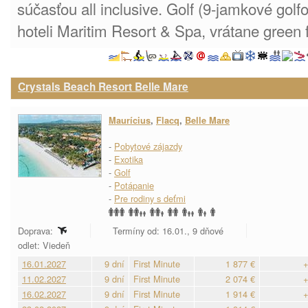
súčasťou all inclusive. Golf (9-jamkové golf
hoteli Maritim Resort & Spa, vrátane green 
Crystals Beach Resort Belle Mare
Maurícius
,
Flacq
,
Belle Mare
-
Pobytové zájazdy
-
Exotika
-
Golf
-
Potápanie
-
Pre rodiny s deťmi
Doprava:
Termíny od: 16.01., 9 dňové
odlet: Viedeň
16.01.2027
9 dní
First Minute
1 877 €
+
11.02.2027
9 dní
First Minute
2 074 €
+
16.02.2027
9 dní
First Minute
1 914 €
+