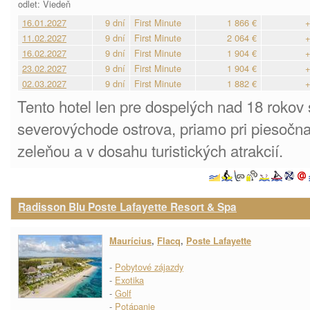
odlet: Viedeň
16.01.2027
9 dní
First Minute
1 866 €
+
11.02.2027
9 dní
First Minute
2 064 €
+
16.02.2027
9 dní
First Minute
1 904 €
+
23.02.2027
9 dní
First Minute
1 904 €
+
02.03.2027
9 dní
First Minute
1 882 €
+
Tento hotel len pre dospelých nad 18 rokov
severovýchode ostrova, priamo pri piesočna
zeleňou a v dosahu turistických atrakcií.
Radisson Blu Poste Lafayette Resort & Spa
Maurícius
,
Flacq
,
Poste Lafayette
-
Pobytové zájazdy
-
Exotika
-
Golf
-
Potápanie