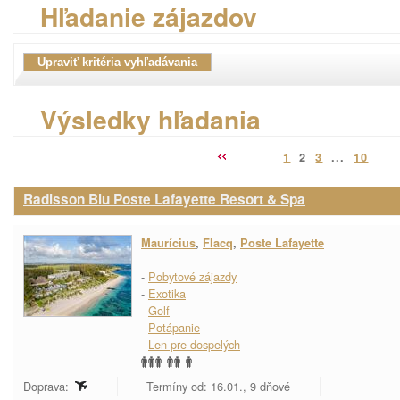
Hľadanie zájazdov
Výsledky hľadania
1
2
3
...
10
Radisson Blu Poste Lafayette Resort & Spa
Maurícius
,
Flacq
,
Poste Lafayette
-
Pobytové zájazdy
-
Exotika
-
Golf
-
Potápanie
-
Len pre dospelých
Doprava:
Termíny od: 16.01., 9 dňové