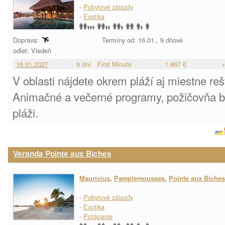
-
Pobytové zájazdy
-
Exotika
Doprava:
Termíny od: 16.01., 9 dňové
odlet: Viedeň
16.01.2027
9 dní
First Minute
1 867 €
+
V oblasti nájdete okrem pláží aj miestne re
Animačné a večerné programy, požičovňa bi
pláži.
Veranda Pointe aux Biches
Maurícius
,
Pamplemousses
,
Pointe aux Biches
-
Pobytové zájazdy
-
Exotika
-
Potápanie