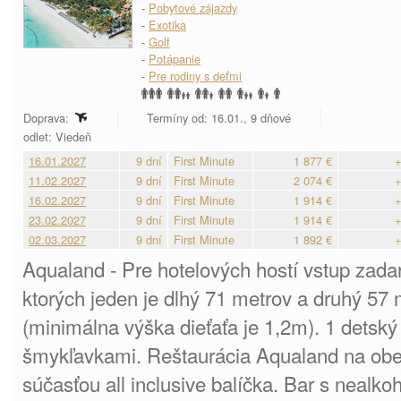
-
Pobytové zájazdy
-
Exotika
-
Golf
-
Potápanie
-
Pre rodiny s deťmi
Doprava:
Termíny od: 16.01., 9 dňové
odlet: Viedeň
16.01.2027
9 dní
First Minute
1 877 €
+
11.02.2027
9 dní
First Minute
2 074 €
+
16.02.2027
9 dní
First Minute
1 914 €
+
23.02.2027
9 dní
First Minute
1 914 €
+
02.03.2027
9 dní
First Minute
1 892 €
+
Aqualand - Pre hotelových hostí vstup zada
ktorých jeden je dlhý 71 metrov a druhý 57
(minimálna výška dieťaťa je 1,2m). 1 detský
šmykľavkami. Reštaurácia Aqualand na obed
súčasťou all inclusive balíčka. Bar s nealko