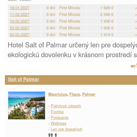
16.01.2027
9 dní
First Minute
1 928 €
+
11.02.2027
9 dní
First Minute
2 096 €
+
16.02.2027
9 dní
First Minute
1 936 €
+
23.02.2027
9 dní
First Minute
1 936 €
+
02.03.2027
9 dní
First Minute
1 914 €
+
Hotel Salt of Palmar určený len pre dospelý
ekologickú dovolenku v krásnom prostredí s
Salt of Palmar
Maurícius
,
Flacq
,
Palmar
-
Pobytové zájazdy
-
Exotika
-
Potápanie
-
Wellness
-
Len pre dospelých