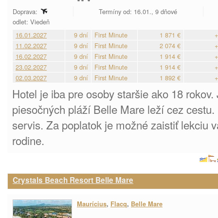
Doprava:
Termíny od: 16.01., 9 dňové
odlet: Viedeň
16.01.2027
9 dní
First Minute
1 871 €
+
11.02.2027
9 dní
First Minute
2 074 €
+
16.02.2027
9 dní
First Minute
1 914 €
+
23.02.2027
9 dní
First Minute
1 914 €
+
02.03.2027
9 dní
First Minute
1 892 €
+
Hotel je iba pre osoby staršie ako 18 rokov.
piesočných pláží Belle Mare leží cez cestu. 
servis. Za poplatok je možné zaistiť lekciu 
rodine.
Crystals Beach Resort Belle Mare
Maurícius
,
Flacq
,
Belle Mare