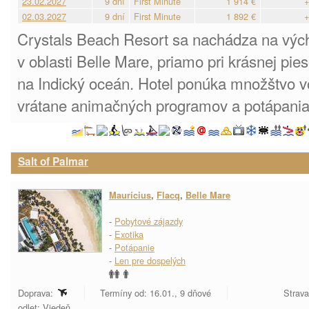
23.02.2027
9 dní
First Minute
1 914 €
+
02.03.2027
9 dní
First Minute
1 892 €
+
Crystals Beach Resort sa nachádza na výc
v oblasti Belle Mare, priamo pri krásnej pie
na Indický oceán. Hotel ponúka množštvo vo
vrátane animačných programov a potápania
Salt of Palmar
Maurícius
,
Flacq
,
Belle Mare
-
Pobytové zájazdy
-
Exotika
-
Potápanie
-
Len pre dospelých
Doprava:
Termíny od: 16.01., 9 dňové
Strava
odlet: Viedeň