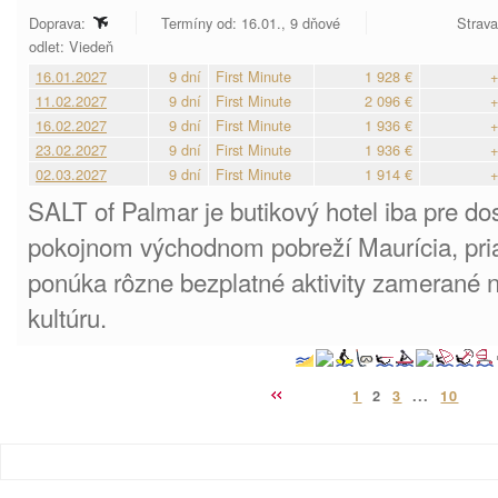
Doprava:
Termíny od: 16.01., 9 dňové
Strava
odlet: Viedeň
16.01.2027
9 dní
First Minute
1 928 €
+
11.02.2027
9 dní
First Minute
2 096 €
+
16.02.2027
9 dní
First Minute
1 936 €
+
23.02.2027
9 dní
First Minute
1 936 €
+
02.03.2027
9 dní
First Minute
1 914 €
+
SALT of Palmar je butikový hotel iba pre do
pokojnom východnom pobreží Maurícia, pria
ponúka rôzne bezplatné aktivity zamerané n
kultúru.
1
2
3
...
10